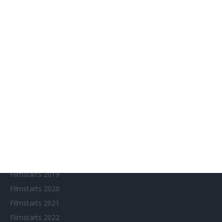
Aktuelle Neuerscheinungen
Amazon Prime Video
Anime on Demand
Arthouse CNMA
Chinesisches Filmfest München
Eventkalender
Fantasy Filmfest Special
Filmfeste
Filmstarts 2017
Filmstarts 2018
Filmstarts 2019
Filmstarts 2020
Filmstarts 2021
Filmstarts 2022