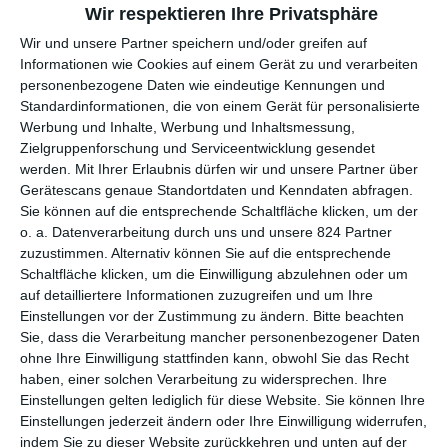
EINE KOMISCHE BEZIEHUNG
Wir respektieren Ihre Privatsphäre
Wir und unsere Partner speichern und/oder greifen auf
Ein kleines Déjà-vu-Erlebnis darf man da schon haben. So ist es
Informationen wie Cookies auf einem Gerät zu und verarbeiten
gerade mal einige Wochen her, dass der Amazon Prime Video
personenbezogene Daten wie eindeutige Kennungen und
Film
Als du mich sahst
davon erzählte, wie eine Frau in
Standardinformationen, die von einem Gerät für personalisierte
mittleren Jahren sich in einen deutlich jüngeren Boy-Band-
Werbung und Inhalte, Werbung und Inhaltsmessung,
Mädchenschwarm verliebte und mit diesem eine Beziehung
Zielgruppenforschung und Serviceentwicklung gesendet
eingeht. Nun zieht
Netflix
nach und erzählt eine frappierend
werden.
Mit Ihrer Erlaubnis dürfen wir und unsere Partner über
Gerätescans genaue Standortdaten und Kenndaten abfragen.
ähnliche Geschichte. Bei
A Family Affair
ist es nun ein
Sie können auf die entsprechende Schaltfläche klicken, um der
Schauspieler, der einer älteren Frau den Kopf verdreht und
o. a. Datenverarbeitung durch uns und unsere 824 Partner
ebenfalls Gefühle entwickelt. Das geht jeweils mit Problemen
zuzustimmen. Alternativ können Sie auf die entsprechende
einher, irgendwie muss diese Liebe ja verdient werden. Beide
Schaltfläche klicken, um die Einwilligung abzulehnen oder um
Filme sind zudem sehr prominent besetzt, damit auch ja ein
auf detailliertere Informationen zuzugreifen und um Ihre
möglichst breites Publikum einschaltet.
Einstellungen vor der Zustimmung zu ändern.
Bitte beachten
Sie, dass die Verarbeitung mancher personenbezogener Daten
Es gibt aber auch deutliche Unterschiede zwischen den beiden
ohne Ihre Einwilligung stattfinden kann, obwohl Sie das Recht
Filmen. So wird hier der Altersunterschied nicht wirklich
haben, einer solchen Verarbeitung zu widersprechen. Ihre
problematisiert. Das mag auch mit dem Alter an sich
Einstellungen gelten lediglich für diese Website. Sie können Ihre
zusammenhängen, in
A Family Affair
sind alle beteiligten
Einstellungen jederzeit ändern oder Ihre Einwilligung widerrufen,
Figuren etwas älter. Auch die Besonderheit, mit einem Idol liiert
indem Sie zu dieser Website zurückkehren und unten auf der