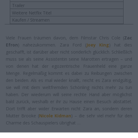
Trailer
Weitere Netflix Titel
Kaufen / Streamen
Viele Frauen träumen davon, dem Filmstar Chris Cole (
Zac
Efron
) nahezukommen. Zara Ford (
Joey King
) hat dies
geschafft, ist darüber aber nicht sonderlich glücklich. Schließlich
muss sie als seine Assistentin seine Marotten ertragen – und
von denen hat der egozentrische Frauenheld eine ganze
Menge. Regelmäßig kommt es dabei zu Reibungen zwischen
den beiden. Als es mal wieder knallt, reicht es Zara endgültig,
sie will mit dem weltfremden Schönling nichts mehr zu tun
haben. Der wiederum will seine rechte Hand aber möglichst
bald zurück, weshalb er ihr zu Hause einen Besuch abstattet.
Dort trifft aber wider Erwarten nicht Zara an, sondern deren
Mutter Brooke (
Nicole Kidman
) – die sehr viel mehr für den
Charme des Schauspielers übrighat …