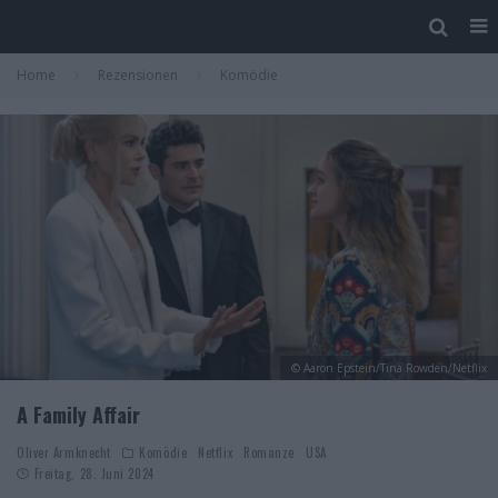
Home
Rezensionen
Komödie
© Aaron Epstein/Tina Rowden/Netflix
A Family Affair
Oliver Armknecht
Komödie
Netflix
Romanze
USA
Freitag, 28. Juni 2024