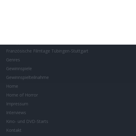
Filmstarts 2024
Filmstarts 2025
Filmstarts 2026
Filmtastic
Filmtipps
Französische Filmtage Tübingen-Stuttgart
Genres
Gewinnspiele
Gewinnspielteilnahme
Home
Home of Horror
Impressum
Interviews
Kino- und DVD-Starts
Kontakt