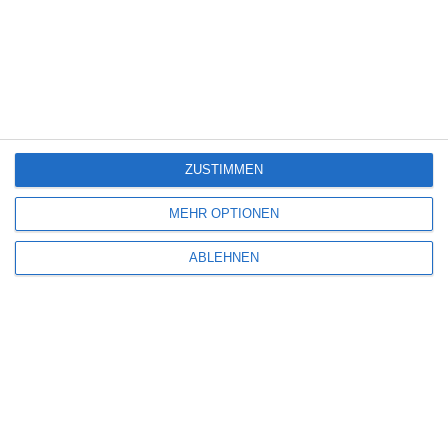
THE LAST HOUSE
Oliver Armknecht
Mystery
Netflix
Science Fiction
Thriller
USA
Freitag, 7. August 2026
5
ZUSTIMMEN
MEHR OPTIONEN
ABLEHNEN
STERLING POINT – STAFFEL 1
Oliver Armknecht
Amazon Prime Video
Drama
Romanze
Serie
USA
Freitag, 7. August 2026