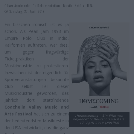
Oliver Armknecht
Dokumentation
Musik
Netflix
USA
Samstag, 20. April 2019
Ein bisschen ironisch ist es ja
schon. Als Pearl Jam 1993 im
Empire Polo Club in Indio,
Kalifornien auftraten, war dies,
um gegen fragwürdige
Ticketpraktiken der
Musikindustrie zu protestieren.
Inzwischen ist der eigentlich für
Sportveranstaltungen bekannte
Club selbst Teil dieser
Musikindustrie geworden, das
jährlich dort stattfindende
Coachella Valley Music and
Arts Festival
hat sich zu einem
„Homecoming – Ein Film von
Beyoncé“ // Deutschland-Start:
der bedeutendsten Musikfeste in
17. April 2019 (Netflix)
den USA entwickelt, das die ganz