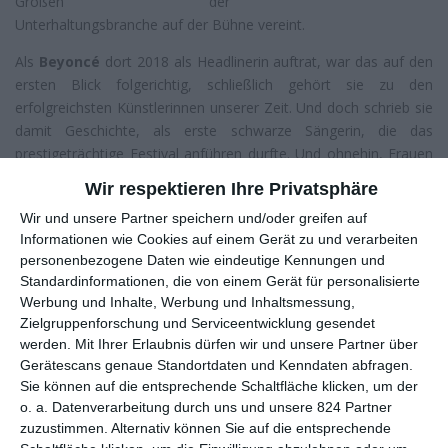
Großen der
Unterhaltungsbranche auf der Bühne vereint.
Als
Beyoncé
dort 2018 als Headlinerin auftrat, war das auf den
ersten Blick folgerichtig, schließlich gehört sie zu den
erfolgreichsten Künstlerinnen unserer Zeit. Und doch schrieb sie
damit Geschichte, als erste schwarze Sängerin, die das
prestigeträchtige Festival anführen durfte. Und ohnehin, Frauen
gehören in der nunmehr 20-jährigen Geschichte von Coachella –
Wir respektieren Ihre Privatsphäre
die erste „richtige“ Ausgabe fand 1999 statt – zu einer
Wir und unsere Partner speichern und/oder greifen auf
Minderheit. Björk durfte zweimal an der vordersten Front stehen
Informationen wie Cookies auf einem Gerät zu und verarbeiten
(2002, 2007). 2017 folgte ihr Lady Gaga, als Ersatz für Beyoncé,
personenbezogene Daten wie eindeutige Kennungen und
die damals schon hätte auftreten sollen, aber aufgrund ihrer
Standardinformationen, die von einem Gerät für personalisierte
fortgeschrittenen Schwangerschaft absagen musste.
Werbung und Inhalte, Werbung und Inhaltsmessung,
Zielgruppenforschung und Serviceentwicklung gesendet
Ein Triumph für schwarze Musik
werden.
Mit Ihrer Erlaubnis dürfen wir und unsere Partner über
Über die Geschichte des Festivals hat
Homecoming – Ein Film
Gerätescans genaue Standortdaten und Kenndaten abfragen.
von Beyoncé
nichts zu sagen, ein Dokumentarfilm über
Sie können auf die entsprechende Schaltfläche klicken, um der
Beyoncés letztjähriges Konzert. Geschichtsträchtig selbst ist die
o. a. Datenverarbeitung durch uns und unsere 824 Partner
Netflix
-Produktion aber schon. Vor allem die Einflüsse
zuzustimmen. Alternativ können Sie auf die entsprechende
schwarzer Bewegungen werden erläutert, die sich teils in den