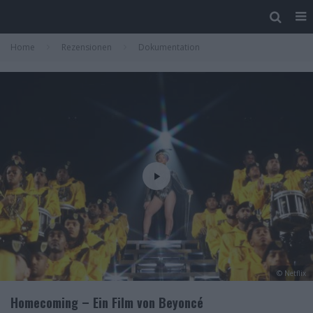
Home
Rezensionen
Dokumentation
© Netflix
Homecoming – Ein Film von Beyoncé