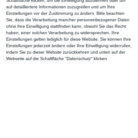
Schaltfläche klicken, um die Einwilligung abzulehnen oder um
aufwendigen Kostümen auf der Bühne wiederfinden lassen. An
auf detailliertere Informationen zuzugreifen und um Ihre
anderen Stellen muss man sich mit Kommentaren aus dem Off
Einstellungen vor der Zustimmung zu ändern.
Bitte beachten
zufriedengeben: Unter anderem wird die bedeutende
Sie, dass die Verarbeitung mancher personenbezogener Daten
ohne Ihre Einwilligung stattfinden kann, obwohl Sie das Recht
Schriftstellerin Toni Morrison zitiert, auch die verstorbene
haben, einer solchen Verarbeitung zu widersprechen. Ihre
Künstlerin und Bürgerrechtlerin Maya Angelou kommt zu Wort.
Einstellungen gelten lediglich für diese Website. Sie können Ihre
Der Film geht daher nicht allein über Musik, sondern will deutlich
Einstellungen jederzeit ändern oder Ihre Einwilligung widerrufen,
machen, welcher Triumph der Auftritt war.
indem Sie zu dieser Website zurückkehren und unten auf der
Webseite auf die Schaltfläche "Datenschutz" klicken.
Das war er auch in persönlicher Hinsicht: Beyoncé erzählt von