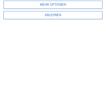
MEHR OPTIONEN
ABLEHNEN
THE BLUFF
Oliver Armknecht
Abenteuer
Action
Amazon Prime Video
Historie
USA
Mittwoch, 25. Februar 2026
6
HEADS OF STATE
Oliver Armknecht
Action
Amazon Prime Video
Komödie
USA
Donnerstag, 3. Juli 2025