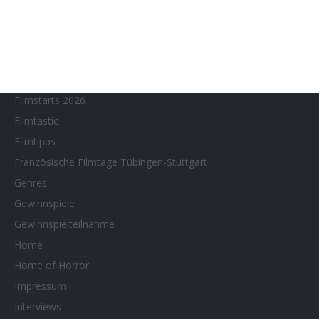
Filmstarts 2022
Filmstarts 2023
Filmstarts 2024
Filmstarts 2025
Filmstarts 2026
Filmtastic
Filmtipps
Französische Filmtage Tübingen-Stuttgart
Genres
Gewinnspiele
Gewinnspielteilnahme
Home
Home of Horror
Impressum
Interviews