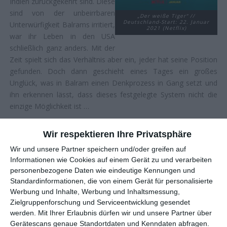
Indien zurückgekehrt sind. Diese
sind von der unbeirrbaren
„Der weiße Tiger“ //
Deutschland-Start: 22. Januar
Unterwürfigkeit Balrams irritiert,
2021 (Netflix)
war ihr Leben in den USA
schließlich ganz anders. Mit der
Zeit spielt sich das Verhältnis aber ein, jeder hat seine Position
gefunden. Doch dann geschieht eines Tages ein großes
Unglück, was in Balram einen Denkprozess in Gang setzt und
ihn erkennen lässt, dass dieses festgelegte System nicht die
einzige Möglichkeit ist …
EINE UNWAHRSCHEINLICHE
Wir respektieren Ihre Privatsphäre
ERFOLGSGESCHICHTE
Wir und unsere Partner speichern und/oder greifen auf
Informationen wie Cookies auf einem Gerät zu und verarbeiten
Die Geschichte eines indischen Chauffeurs? Das klingt jetzt erst
personenbezogene Daten wie eindeutige Kennungen und
einmal nicht nach Material, um im Westen die Massen zu
Standardinformationen, die von einem Gerät für personalisierte
Werbung und Inhalte, Werbung und Inhaltsmessung,
erreichen. Und doch gelang es
Arvind Adiga
mit seinem 2008
Zielgruppenforschung und Serviceentwicklung gesendet
veröffentlichten Debütroman
The White Tiger
nicht nur den
werden.
Mit Ihrer Erlaubnis dürfen wir und unsere Partner über
renommierten Man Booker Prize zu gewinnen, einen der
Gerätescans genaue Standortdaten und Kenndaten abfragen.