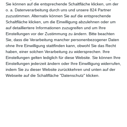
wichtigsten Literaturpreise der englischsprachigen Welt. Das
Sie können auf die entsprechende Schaltfläche klicken, um der
Buch schaffte es sogar auf die Bestsellerliste der New York
o. a. Datenverarbeitung durch uns und unsere 824 Partner
Times. Insofern überraschte es schon ein wenig, dass es so
zuzustimmen. Alternativ können Sie auf die entsprechende
lange dauerte, bis aus dem gefeierten Roman ein Film wurde.
Schaltfläche klicken, um die Einwilligung abzulehnen oder um
Und auch dass
Der weiße Tiger
ein
Netflix
Original ist, kommt
auf detailliertere Informationen zuzugreifen und um Ihre
für einige eventuell unerwartet. Tatsächlich ist der
Einstellungen vor der Zustimmung zu ändern.
Bitte beachten
Streamingdienst aber durchaus für indische Geschichten zu
Sie, dass die Verarbeitung mancher personenbezogener Daten
haben, in den letzten Jahren wurden eine Reihe von Filmen und
ohne Ihre Einwilligung stattfinden kann, obwohl Sie das Recht
haben, einer solchen Verarbeitung zu widersprechen. Ihre
Serien aus dem Vielvölkerstaat in alle Welt exportiert – darunter
Einstellungen gelten lediglich für diese Website. Sie können Ihre
sehr düstere Titel wie
Leila
.
Einstellungen jederzeit ändern oder Ihre Einwilligung widerrufen,
Und düster ist
Der weiße Tiger
, auch wenn es eine Weile
indem Sie zu dieser Website zurückkehren und unten auf der
Webseite auf die Schaltfläche "Datenschutz" klicken.
dauert, bis das ganz klar wird. Der Film erzählt dabei,
kommentiert von einem Balram der Gegenwart, wie dieser von
einem kleinen Jungen zu einem Fahrer und später zu einem
Unternehmer wurde. Der Hauptteil nimmt dabei seine Zeit bei
Ashok und Pinky ein. Die erlaubte ihm nicht nur, richtiges Geld
zu verdienen und seine Berufung als Diener zu finden. Sie ist
auch prägend, weil er im Laufe seiner Dienstjahre erkennt,
dass vieles von dem, was er für unumgänglich hielt, das gar