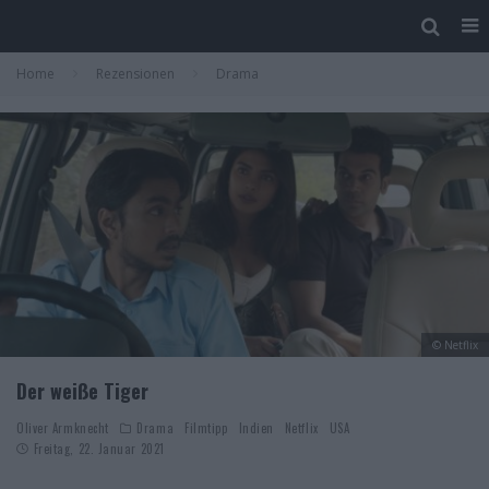
Home
Rezensionen
Drama
© Netflix
Der weiße Tiger
Oliver Armknecht
Drama
Filmtipp
Indien
Netflix
USA
Freitag, 22. Januar 2021