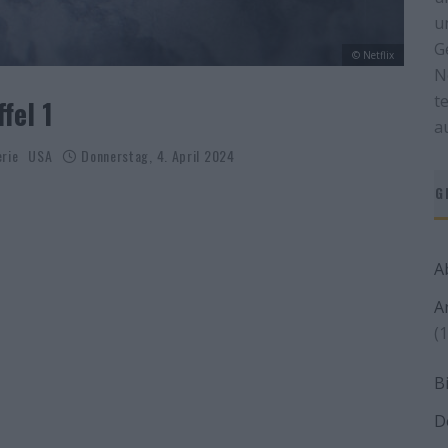
u
G
© Netflix
N
t
fel 1
a
erie
USA
Donnerstag, 4. April 2024
G
A
A
(1
B
D