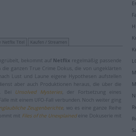
E
F
H
K
 Netflix Titel
Kaufen / Streamen
K
chgrübelt, bekommt auf
Netflix
regelmäßig passende
L
em die ganzen True Crime Dokus, die von ungeklärten
M
ach Lust und Laune eigene Hypothesen aufstellen
ienst aber auch Produktionen heraus, die über die
M
n. Bei
Unsolved Mysteries
, der Fortsetzung eines
N
Fälle mit einem UFO-Fall verbunden. Noch weiter ging
R
glaubliche Zeugenberichte
, wo es eine ganze Reihe
kommt mit
Files of the Unexplained
eine Dokuserie mit
R
S