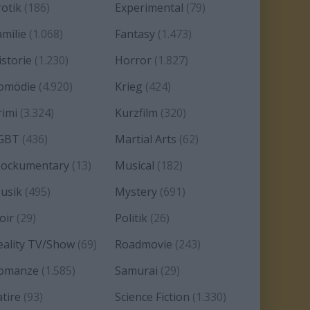
rotik
(186)
Experimental
(79)
amilie
(1.068)
Fantasy
(1.473)
istorie
(1.230)
Horror
(1.827)
omödie
(4.920)
Krieg
(424)
rimi
(3.324)
Kurzfilm
(320)
GBT
(436)
Martial Arts
(62)
ockumentary
(13)
Musical
(182)
usik
(495)
Mystery
(691)
oir
(29)
Politik
(26)
eality TV/Show
(69)
Roadmovie
(243)
omanze
(1.585)
Samurai
(29)
atire
(93)
Science Fiction
(1.330)