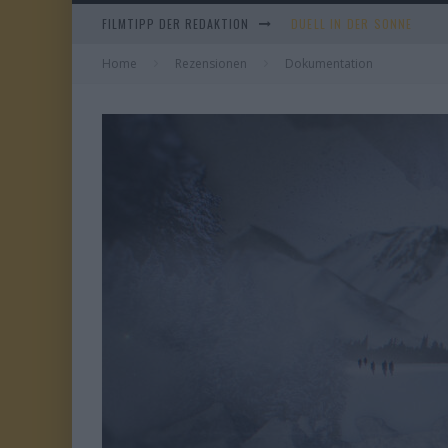
FILMTIPP DER REDAKTION
DUELL IN DER SONNE
Home
Rezensionen
Dokumentation
EVERYTIME
WHAM! – 10 DAYS IN CHIN
TANGLES