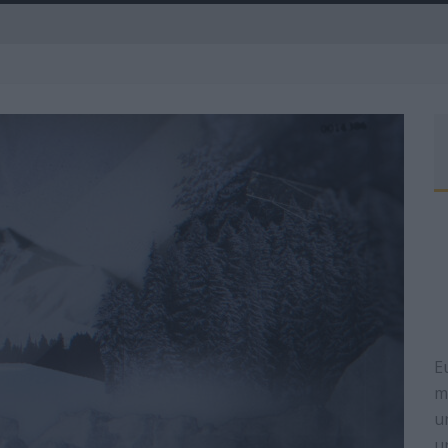
A
E
m
u
u