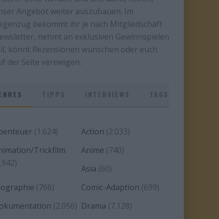
nser Angebot weiter auszubauen. Im
egenzug bekommt ihr je nach Mitgliedschaft
ewsletter, nehmt an exklusiven Gewinnspielen
eil, könnt Rezensionen wünschen oder euch
uf der Seite verewigen.
ENRES
TIPPS
INTERVIEWS
TAGS
benteuer
(1.624)
Action
(2.033)
nimation/Trickfilm
Anime
(740)
.942)
Asia
(60)
iographie
(766)
Comic-Adaption
(699)
okumentation
(2.056)
Drama
(7.128)