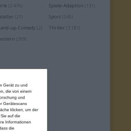
erie
(2.476)
Spiele-Adaption
(131)
platter
(21)
Sport
(345)
tand-up-Comedy
(2)
Thriller
(3.181)
estern
(269)
em Gerät zu und
n, die von einem
forschung und
ber Gerätescans
äche klicken, um der
Sie auf die
ere Informationen
dass die