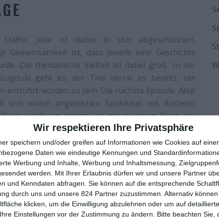
AGE
S
S
Staffel. Jede ist dabei in sich abgeschlossen,
S
ge Gemeinsamkeit ist, dass jeweils eine Geschichte
urde. Die thematische Vielfalt ist dabei groß. In der
W
scagoula
geht es, der Titel verrät es bereits, um
n entführt worden zu sein. Die nächste Episode
Akte:
t von einem angeblichen Spukhaus mit düsterer
Shasta
wiederum nimmt uns mit zu einem Berg, der
Wir respektieren Ihre Privatsphäre
unter einer von einem antiken weit fortgeschrittenen
s of the Unexplained
kaum vorwerfen.
ner speichern und/oder greifen auf Informationen wie Cookies auf ein
nbezogene Daten wie eindeutige Kennungen und Standardinformatione
er deutlich machen, dass die Serie nur bedingt als
sierte Werbung und Inhalte, Werbung und Inhaltsmessung, Zielgruppen
n. Wie so oft bei diesen Themen besteht der
gesendet werden.
Mit Ihrer Erlaubnis dürfen wir und unsere Partner ü
n und Kenndaten abfragen. Sie können auf die entsprechende Schaltfl
hen zu Wort kommen, die von diesen Ereignissen
ung durch uns und unsere 824 Partner zuzustimmen. Alternativ können 
 mit sich: Man kann diese Aussagen weder beweisen
fläche klicken, um die Einwilligung abzulehnen oder um auf detailliert
wird vor allem bei den Fällen zum Problem, wenn die
Ihre Einstellungen vor der Zustimmung zu ändern.
Bitte beachten Sie, 