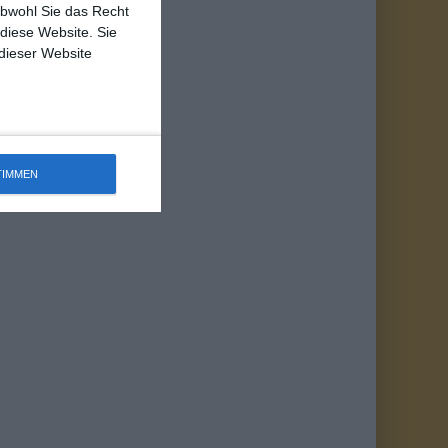
obwohl Sie das Recht
 diese Website. Sie
 dieser Website
TIMMEN