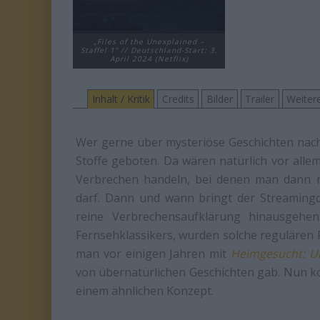
„Files of the Unexplained –
Staffel 1“ // Deutschland-Start: 3.
April 2024 (Netflix)
Inhalt / Kritik
Credits
Bilder
Trailer
Weitere
Wer gerne über mysteriöse Geschichten na
Stoffe geboten. Da wären natürlich vor all
Verbrechen handeln, bei denen man dann n
darf. Dann und wann bringt der Streamingd
reine Verbrechensaufklärung hinausgehe
Fernsehklassikers, wurden solche regulären 
man vor einigen Jahren mit
Heimgesucht: Un
von übernatürlichen Geschichten gab. Nun 
einem ähnlichen Konzept.