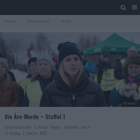
Home
Rezensionen
Krimi
© Netflix
Die Åre-Morde – Staffel 1
Oliver Armknecht
Krimi
Netflix
Schweden
Serie
Freitag, 7. Februar 2025