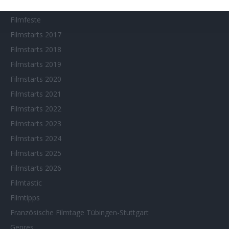
Fantasy Filmfest Special
Filmfeste
Filmstarts 2017
Filmstarts 2018
Filmstarts 2019
Filmstarts 2020
Filmstarts 2021
Filmstarts 2022
Filmstarts 2023
Filmstarts 2024
Filmstarts 2025
Filmstarts 2026
Filmtastic
Filmtipps
Französische Filmtage Tübingen-Stuttgart
Genres