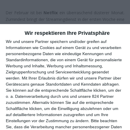
Der Februar ist bei
Netflix
ein überraschend düsterer Monat.
Zumindest bringt der Streamingdienst in der ersten Woche eine
Reihe von Krimis und Thrillern heraus, bei denen es um
verbrecherische Tätigkeiten und seelische Abgründe geht. Da
Wir respektieren Ihre Privatsphäre
war
Bogotá: Stadt der Verlorenen
um einen jungen
Wir und unsere Partner speichern und/oder greifen auf
südkoreanischen Auswanderer, der in Kolumbien in
Informationen wie Cookies auf einem Gerät zu und verarbeiten
Schmuggelgeschäfte involviert wird. Bei der Romanadaption
personenbezogene Daten wie eindeutige Kennungen und
Zelle 211
gerät ein Menschenrechteanwalt in eine brutale
Standardinformationen, die von einem Gerät für personalisierte
Gefängnisrevolution. Und dann ist da noch
Cassandra
, ein
Werbung und Inhalte, Werbung und Inhaltsmessung,
Zielgruppenforschung und Serviceentwicklung gesendet
Science-Fiction-Thriller, der mit dem Trendthema künstliche
werden.
Mit Ihrer Erlaubnis dürfen wir und unsere Partner über
Intelligenz spielt und dies mit einer Kritik an überholten
Gerätescans genaue Standortdaten und Kenndaten abfragen.
Geschlechterrollen kombiniert. Wem das alles noch nicht reicht,
Sie können auf die entsprechende Schaltfläche klicken, um der
für den gibt es mit
Die Åre-Morde
eine klassische Krimiserie
o. a. Datenverarbeitung durch uns und unsere 824 Partner
aus Schweden.
zuzustimmen. Alternativ können Sie auf die entsprechende
Schaltfläche klicken, um die Einwilligung abzulehnen oder um
Diese hat eine bewährte Vorlage. Genauer adaptierte man hier
auf detailliertere Informationen zuzugreifen und um Ihre
eine Buchreihe der schwedischen Autorin
Viveca Sten
, die
Einstellungen vor der Zustimmung zu ändern.
Bitte beachten
auch einem deutschen Publikum ein Begriff sein dürfte.
Sie, dass die Verarbeitung mancher personenbezogener Daten