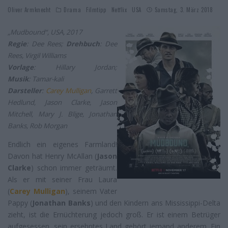
Oliver Armknecht
Drama
Filmtipp
Netflix
USA
Samstag, 3. März 2018
„Mudbound“
, USA, 2017
Regie
: Dee Rees;
Drehbuch
: Dee
Rees, Virgil Williams
Vorlage
: Hillary Jordan;
Musik
: Tamar-kali
Darsteller
:
Carey Mulligan
, Garrett
Hedlund, Jason Clarke, Jason
Mitchell, Mary J. Blige, Jonathan
Banks, Rob Morgan
Endlich ein eigenes Farmland!
Davon hat Henry McAllan (
Jason
Clarke
) schon immer geträumt.
Als er mit seiner Frau Laura
(
Carey Mulligan
), seinem Vater
Pappy (
Jonathan Banks
) und den Kindern ans Mississippi-Delta
zieht, ist die Ernüchterung jedoch groß. Er ist einem Betrüger
aufgesessen, sein ersehntes Land gehört jemand anderem. Ein