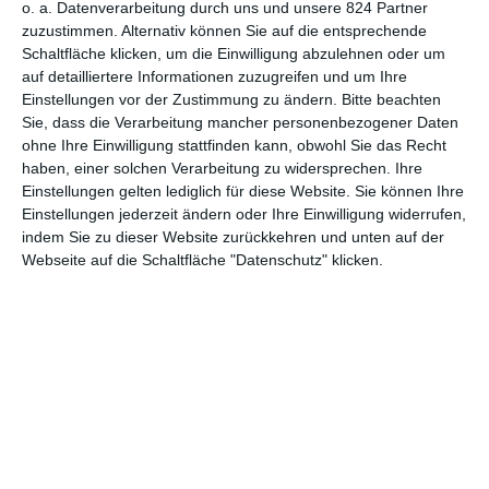
o. a. Datenverarbeitung durch uns und unsere 824 Partner
Geschichte des Filmpreises eine Frau für die beste Kamera
zuzustimmen. Alternativ können Sie auf die entsprechende
nominiert.
Schaltfläche klicken, um die Einwilligung abzulehnen oder um
auf detailliertere Informationen zuzugreifen und um Ihre
Gefangen in Schlamm und Trostlosigkeit
Einstellungen vor der Zustimmung zu ändern.
Bitte beachten
Es ist aber auch erstaunlich, was
Rachel Morrison
hier geleistet
Sie, dass die Verarbeitung mancher personenbezogener Daten
hat. Die amerikanische Kamerafrau, die derzeit dank
Black
ohne Ihre Einwilligung stattfinden kann, obwohl Sie das Recht
Panther
in allen Kinos dieser Welt vertreten ist, zauberte Bilder
haben, einer solchen Verarbeitung zu widersprechen. Ihre
auf den Bildschirm, die gleichzeitig wunderschön und schäbig
Einstellungen gelten lediglich für diese Website. Sie können Ihre
sind. Wo sich andere Südstaatenfilme gerne auf Idyllen betten,
Einstellungen jederzeit ändern oder Ihre Einwilligung widerrufen,
indem Sie zu dieser Website zurückkehren und unten auf der
malerische Baumwollplantagen unter blauem Himmel zeigen, da
Webseite auf die Schaltfläche "Datenschutz" klicken.
gibt es hier dem Titel entsprechend viel Schlamm zu sehen.
Dreck. Farmarbeit in
Mudbound
, das bedeutet, in der Erde zu
wühlen, sich aufzureiben, gegen das Wetter und die eigene
Armut anzukämpfen.