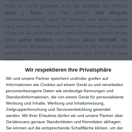
Ersatz ist schnell gefunden, doch das bedeutet, mit Florence
(
Mary J. Blige
) und Hap Jackson (
Rob Morgan
)
zusammenzuarbeiten. Auch die träumen von einem eigenen
Land, was für eine schwarze Familie im Süden aber besonders
schwer ist. Als nach Ende des Zweiten Weltkriegs Henrys Bruder
Jamie (
Jamie McAllan
) und Ronsel (
Jason Mitchell
), der
älteste Sohn der Jacksons, zurückkehren, ist das für die Familien
einerseits Erleichterung. Doch es führt auch schnell zu neuen
Problemen.
Wir respektieren Ihre Privatsphäre
Derzeit investiert der Streaming-Gigant
Netflix
ja wie besessen
in neue Produktionen, insgesamt 8 Milliarden Dollar will er allein
Wir und unsere Partner speichern und/oder greifen auf
2018 dafür ausgeben, mehrere Hundert Filme und Serien sollen
Informationen wie Cookies auf einem Gerät zu und verarbeiten
so ins Portfolio aufgenommen werden. Zuletzt machte das
personenbezogene Daten wie eindeutige Kennungen und
Standardinformationen, die von einem Gerät für personalisierte
Unternehmen dabei eher durch qualitativ umstrittene Werke wie
Werbung und Inhalte, Werbung und Inhaltsmessung,
Bright
,
The Cloverfield Paradox
und
Mute
auf sich aufmerksam.
Zielgruppenforschung und Serviceentwicklung gesendet
Wenn am Sonntag die
Oscars
verliehen werden, könnte aber
werden.
Mit Ihrer Erlaubnis dürfen wir und unsere Partner über
ein Film, in den Mittelpunkt des Interesses rücken, der schon
Gerätescans genaue Standortdaten und Kenndaten abfragen.
Ende letztes Jahr Teil des exklusiven
Netflix-Aufgebotes
wurde.
Sie können auf die entsprechende Schaltfläche klicken, um der
Denn dank
Mudbound
ist erstmals in der 90-jährigen