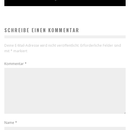
SCHREIBE EINEN KOMMENTAR
Deine E-Mail-Adresse wird nicht veröffentlicht.
Erforderliche Felder sind
mit
*
markiert
Kommentar
*
Name
*