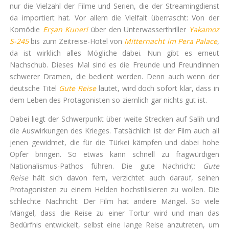
nur die Vielzahl der Filme und Serien, die der Streamingdienst
da importiert hat. Vor allem die Vielfalt überrascht: Von der
Komödie
Erşan Kuneri
über den Unterwasserthriller
Yakamoz
S-245
bis zum Zeitreise-Hotel von
Mitternacht im Pera Palace
,
da ist wirklich alles Mögliche dabei. Nun gibt es erneut
Nachschub. Dieses Mal sind es die Freunde und Freundinnen
schwerer Dramen, die bedient werden. Denn auch wenn der
deutsche Titel
Gute Reise
lautet, wird doch sofort klar, dass in
dem Leben des Protagonisten so ziemlich gar nichts gut ist.
Dabei liegt der Schwerpunkt über weite Strecken auf Salih und
die Auswirkungen des Krieges. Tatsächlich ist der Film auch all
jenen gewidmet, die für die Türkei kämpfen und dabei hohe
Opfer bringen. So etwas kann schnell zu fragwürdigen
Nationalismus-Pathos führen. Die gute Nachricht:
Gute
Reise
hält sich davon fern, verzichtet auch darauf, seinen
Protagonisten zu einem Helden hochstilisieren zu wollen. Die
schlechte Nachricht: Der Film hat andere Mängel. So viele
Mängel, dass die Reise zu einer Tortur wird und man das
Bedürfnis entwickelt, selbst eine lange Reise anzutreten, um