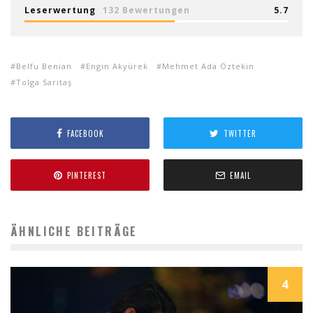
Leserwertung
132 Bewertungen
5.7
Belfu Benian
Engin Akyürek
Mehmet Ada Öztekin
Tolga Sarıtaş
FACEBOOK
TWITTER
PINTEREST
EMAIL
ÄHNLICHE BEITRÄGE
4