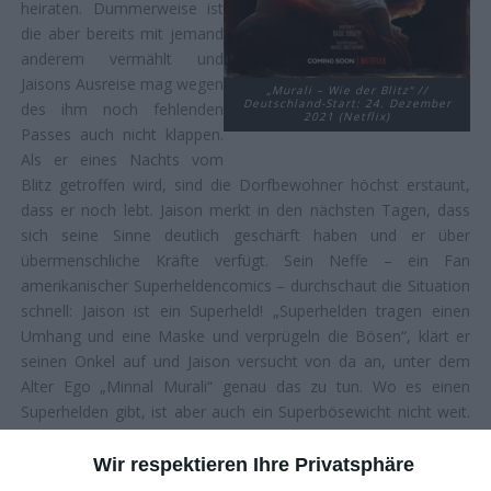
heiraten. Dummerweise ist
die aber bereits mit jemand
anderem vermählt und
Jaisons Ausreise mag wegen
„Murali – Wie der Blitz“ //
Deutschland-Start: 24. Dezember
des ihm noch fehlenden
2021 (Netflix)
Passes auch nicht klappen.
Als er eines Nachts vom
Blitz getroffen wird, sind die Dorfbewohner höchst erstaunt,
dass er noch lebt. Jaison merkt in den nächsten Tagen, dass
sich seine Sinne deutlich geschärft haben und er über
übermenschliche Kräfte verfügt. Sein Neffe – ein Fan
amerikanischer Superheldencomics – durchschaut die Situation
schnell: Jaison ist ein Superheld! „Superhelden tragen einen
Umhang und eine Maske und verprügeln die Bösen“, klärt er
seinen Onkel auf und Jaison versucht von da an, unter dem
Alter Ego „Minnal Murali“ genau das zu tun. Wo es einen
Superhelden gibt, ist aber auch ein Superbösewicht nicht weit.
Jaison ist nicht der Einzige, der in jener schicksalshaften Nacht
vom Blitz getroffen wurde. Dem einzelgängerischen Shibu
Wir respektieren Ihre Privatsphäre
(
Guru Somasundaram
) hat die Natur ebenfalls Superkräfte