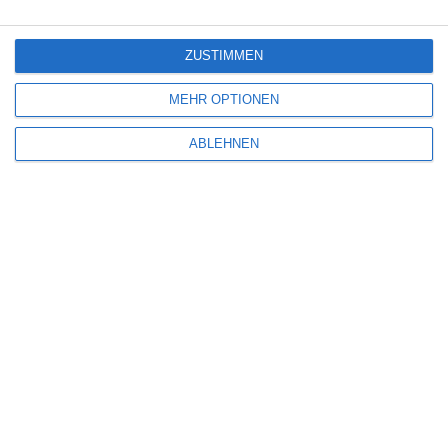
ZUSTIMMEN
MEHR OPTIONEN
ABLEHNEN
Name
*
E-Mail-Adresse
*
Website
Benachrichtige mich über nachfolgende Kommentare via E-Mail.