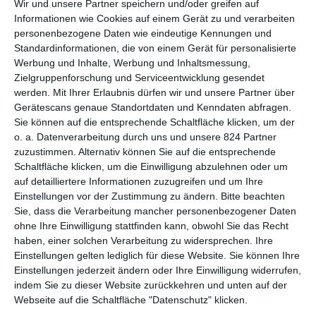
Wir und unsere Partner speichern und/oder greifen auf
verliehen, die er allerdings weit weniger wohlüberlegt einsetzt
Informationen wie Cookies auf einem Gerät zu und verarbeiten
als Jaison.
personenbezogene Daten wie eindeutige Kennungen und
Standardinformationen, die von einem Gerät für personalisierte
Werbung und Inhalte, Werbung und Inhaltsmessung,
SUPERHERO MADE IN INDIA
Zielgruppenforschung und Serviceentwicklung gesendet
werden.
Mit Ihrer Erlaubnis dürfen wir und unsere Partner über
Es muss nicht immer Marvel sein und Superheldenfilme können
Gerätescans genaue Standortdaten und Kenndaten abfragen.
durchaus auch mal woanders entstehen als in Hollywood:
Sie können auf die entsprechende Schaltfläche klicken, um der
Murali – Wie der Blitz
geht auf eine Originalidee des
o. a. Datenverarbeitung durch uns und unsere 824 Partner
Drehbuchautors
Arun Anirudhan
zurück und entstand unter
zuzustimmen. Alternativ können Sie auf die entsprechende
Schaltfläche klicken, um die Einwilligung abzulehnen oder um
der Regie von
Basil Joseph
im südwestindischen Bundesstaat
auf detailliertere Informationen zuzugreifen und um Ihre
Kerala. Nach mehreren Produktionsverzögerungen und
Einstellungen vor der Zustimmung zu ändern.
Bitte beachten
mehrmals verlegten Kinostarts vor allem aufgrund der Covid
Sie, dass die Verarbeitung mancher personenbezogener Daten
19-Pandemie wurde der Film im Dezember 2021 schließlich auf
ohne Ihre Einwilligung stattfinden kann, obwohl Sie das Recht
Netflix
veröffentlicht.
haben, einer solchen Verarbeitung zu widersprechen. Ihre
Einstellungen gelten lediglich für diese Website. Sie können Ihre
Mit über zweieinhalb Stunden kommt der Film allerdings
Einstellungen jederzeit ändern oder Ihre Einwilligung widerrufen,
genauso lang daher wie manches westliche Superheldenepos.
indem Sie zu dieser Website zurückkehren und unten auf der
Zum Glück sorgen jedoch die sympathischen Figuren und die
Webseite auf die Schaltfläche "Datenschutz" klicken.
zum Teil rasante und mit treibender Musik unterlegte