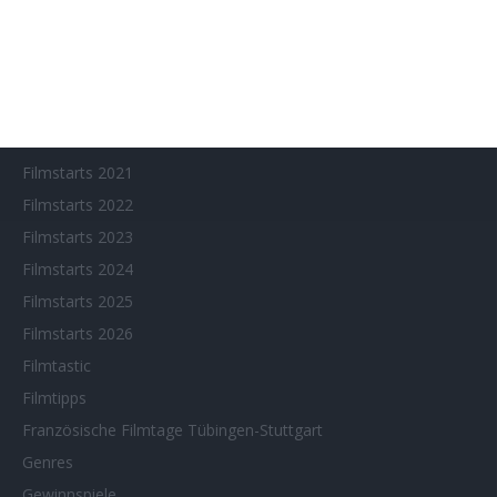
Filmfeste
Filmstarts 2017
Filmstarts 2018
Filmstarts 2019
Filmstarts 2020
Filmstarts 2021
Filmstarts 2022
Filmstarts 2023
Filmstarts 2024
Filmstarts 2025
Filmstarts 2026
Filmtastic
Filmtipps
Französische Filmtage Tübingen-Stuttgart
Genres
Gewinnspiele