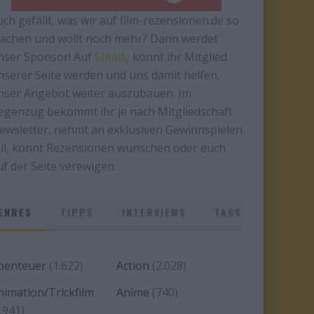
uch gefällt, was wir auf film-rezensionen.de so
achen und wollt noch mehr? Dann werdet
nser Sponsor! Auf
Steady
könnt ihr Mitglied
nserer Seite werden und uns damit helfen,
nser Angebot weiter auszubauen. Im
egenzug bekommt ihr je nach Mitgliedschaft
ewsletter, nehmt an exklusiven Gewinnspielen
eil, könnt Rezensionen wünschen oder euch
uf der Seite verewigen.
ENRES
TIPPS
INTERVIEWS
TAGS
benteuer
(1.622)
Action
(2.028)
nimation/Trickfilm
Anime
(740)
.941)