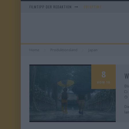
FILMTIPP DER REDAKTION
EVERYTIME
WHAM! – 10 DAYS IN CHIN
IM SPIEGEL MEINER MUTTE
DUELL IN DER SONNE
Home
Produktionsland
Japan
8
W
VON 10
Ol
Di
la