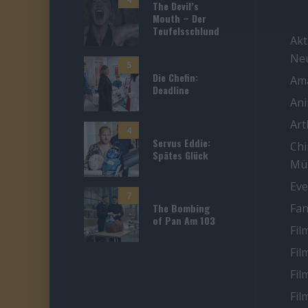
The Devil’s
Mouth – Der
Teufelsschlund
Akt
Ne
5
Die Chefin:
Ama
Deadline
An
Ar
4
Servus Eddie:
Chi
Spätes Glück
Mü
Eve
7
The Bombing
Fan
of Pan Am 103
Fil
Fil
Fil
Fil