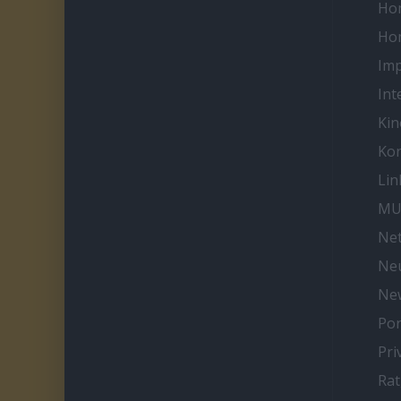
Ho
Ho
Im
Int
Kin
Kon
Lin
MU
Net
Neu
Ne
Por
Pri
Ra