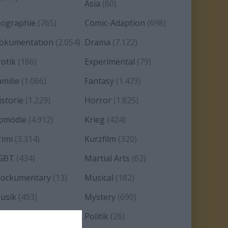
Asia
(60)
iographie
(765)
Comic-Adaption
(698)
okumentation
(2.054)
Drama
(7.122)
rotik
(186)
Experimental
(79)
amilie
(1.066)
Fantasy
(1.473)
istorie
(1.229)
Horror
(1.825)
omödie
(4.912)
Krieg
(424)
rimi
(3.314)
Kurzfilm
(320)
GBT
(434)
Martial Arts
(62)
ockumentary
(13)
Musical
(182)
usik
(493)
Mystery
(690)
oir
(29)
Politik
(26)