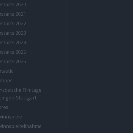
mstarts 2020
mstarts 2021
mstarts 2022
mstarts 2023
mstarts 2024
mstarts 2025
mstarts 2026
mtastic
mtipps
nzösische Filmtage
ingen-Stuttgart
nres
innspiele
innspielteilnahme