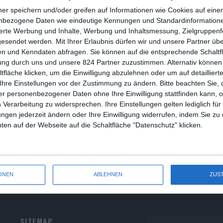
R
ner speichern und/oder greifen auf Informationen wie Cookies auf ein
nbezogene Daten wie eindeutige Kennungen und Standardinformatione
R
sierte Werbung und Inhalte, Werbung und Inhaltsmessung, Zielgruppen
osmo Corpus
gesendet werden.
Mit Ihrer Erlaubnis dürfen wir und unsere Partner ü
S
n und Kenndaten abfragen. Sie können auf die entsprechende Schaltfl
uven Linnarz
ung durch uns und unsere 824 Partner zuzustimmen. Alternativ können 
S
Drama
Experimental
Filmtipp
Japan
Science Fiction
fläche klicken, um die Einwilligung abzulehnen oder um auf detailliert
Donnerstag, 18. Juni 2026
0
S
Ihre Einstellungen vor der Zustimmung zu ändern.
Bitte beachten Sie, 
istenzielle Fragen in einer zerstörten Welt in der Zukunft
r personenbezogener Daten ohne Ihre Einwilligung stattfinden kann, 
S
 Verarbeitung zu widersprechen. Ihre Einstellungen gelten lediglich für
ungen jederzeit ändern oder Ihre Einwilligung widerrufen, indem Sie zu
W
en auf der Webseite auf die Schaltfläche "Datenschutz" klicken.
ONEN
ABLEHNEN
ZUS
SITEMAP