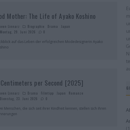
E
od Mother: The Life of Ayako Koshino
m
u
uven Linnarz
Biographie
Drama
Japan
u
Montag, 29. Juni 2026
0
u
ckblick auf das Leben der erfolgreichen Modedesignerin Ayako
G
shino
N
t
a
 Centimeters per Second [2025]
G
uven Linnarz
Drama
Filmtipp
Japan
Romanze
Dienstag, 23. Juni 2026
0
ei Menschen, die sich seit ihrer Kindheit kennen, stellen sich ihren
A
innerungen
A
(1