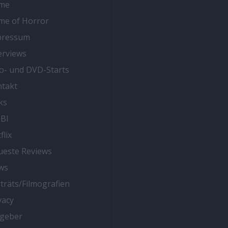
me
me of Horror
pressum
erviews
o- und DVD-Starts
takt
ks
BI
flix
este Reviews
ws
träts/Filmografien
vacy
tgeber