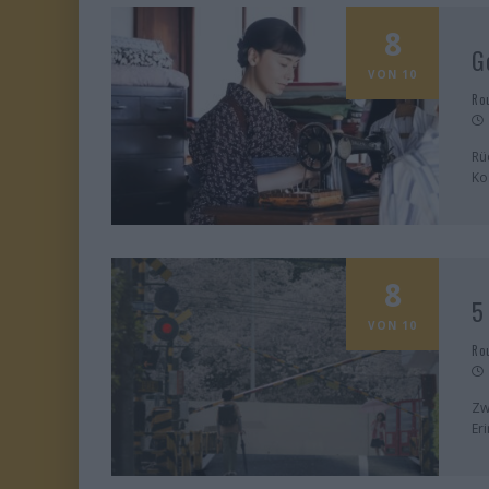
8
G
VON 10
Ro
Rü
Ko
8
5
VON 10
Ro
Zw
Er