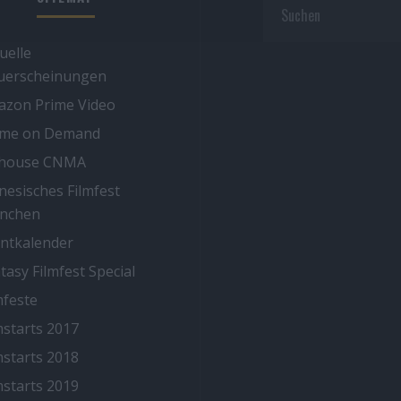
uelle
uerscheinungen
zon Prime Video
ime on Demand
thouse CNMA
nesisches Filmfest
nchen
ntkalender
tasy Filmfest Special
mfeste
mstarts 2017
mstarts 2018
mstarts 2019