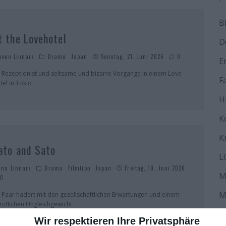
B
t the Lovehotel
D
uven Linnarz
Drama
Japan
Sonntag, 21. Juni 2026
0
E
n Rezeptionist und seltsame und bizarre Vorgänge in einem Love
F
tel in Tokio
H
K
K
ato and Sato
L
ana Linnarz
Drama
Filmtipp
Japan
Freitag, 19. Juni 2026
M
0
M
n Paar hadert mit den gesellschaftlichen Erwartungen und einem
ruflichen Ungleichgewicht
N
Wir respektieren Ihre Privatsphäre