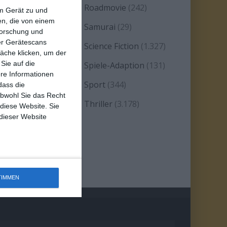
eality TV/Show
(69)
Roadmovie
(242)
em Gerät zu und
n, die von einem
omanze
(1.584)
Samurai
(29)
forschung und
ber Gerätescans
atire
(93)
Science Fiction
(1.327)
äche klicken, um der
Sie auf die
erie
(2.471)
Spiele-Adaption
(131)
ere Informationen
platter
(21)
Sport
(344)
dass die
obwohl Sie das Recht
tand-up-Comedy
(2)
Thriller
(3.178)
 diese Website. Sie
 dieser Website
estern
(269)
TIMMEN