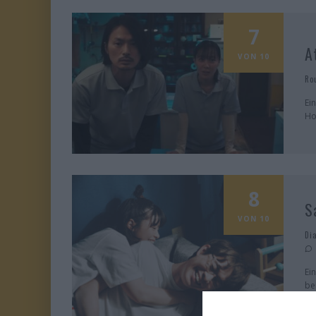
7
A
VON 10
Ro
Ei
Ho
8
S
VON 10
Di
Ei
be