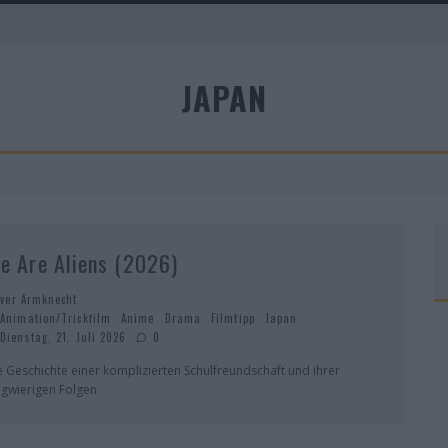
A
JAPAN
R
e Are Aliens (2026)
iver Armknecht
Animation/Trickfilm
Anime
Drama
Filmtipp
Japan
Dienstag, 21. Juli 2026
0
e Geschichte einer komplizierten Schulfreundschaft und ihrer
ngwierigen Folgen