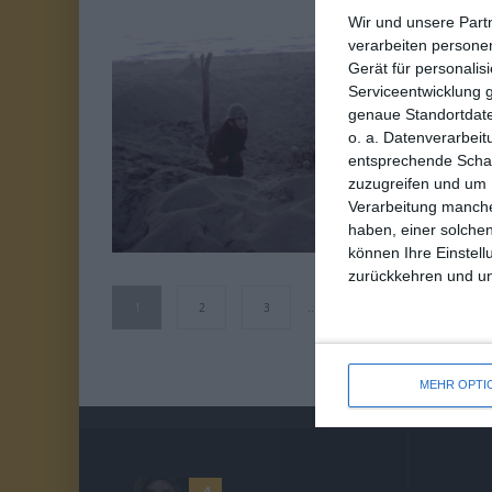
Wir und unsere Part
verarbeiten persone
8
Gerät für personali
C
Serviceentwicklung 
VON 10
genaue Standortdate
Ro
o. a. Datenverarbeit
entsprechende Schalt
zuzugreifen und um 
Ex
Verarbeitung manche
haben, einer solchen
können Ihre Einstell
zurückkehren und unt
1
2
3
…
177
MEHR OPTI
4