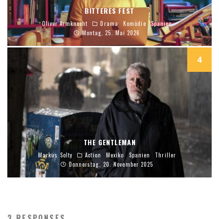
BITTERES FEST
Oliver Armknecht
Drama
Komödie
Spanien
Montag, 25. Mai 2026
4
THE GENTLEMAN
Markus Solty
Action
Mexiko
Spanien
Thriller
Donnerstag, 20. November 2025
3 RESPONSES