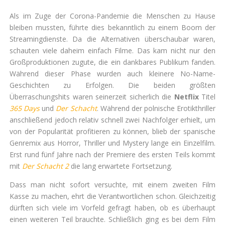
Als im Zuge der Corona-Pandemie die Menschen zu Hause
bleiben mussten, führte dies bekanntlich zu einem Boom der
Streamingdienste. Da die Alternativen überschaubar waren,
schauten viele daheim einfach Filme. Das kam nicht nur den
Großproduktionen zugute, die ein dankbares Publikum fanden.
Während dieser Phase wurden auch kleinere No-Name-
Geschichten zu Erfolgen. Die beiden größten
Überraschungshits waren seinerzeit sicherlich die
Netflix
Titel
365 Days
und
Der Schacht
. Während der polnische Erotikthriller
anschließend jedoch relativ schnell zwei Nachfolger erhielt, um
von der Popularität profitieren zu können, blieb der spanische
Genremix aus Horror, Thriller und Mystery lange ein Einzelfilm.
Erst rund fünf Jahre nach der Premiere des ersten Teils kommt
mit
Der Schacht 2
die lang erwartete Fortsetzung.
Dass man nicht sofort versuchte, mit einem zweiten Film
Kasse zu machen, ehrt die Verantwortlichen schon. Gleichzeitig
dürften sich viele im Vorfeld gefragt haben, ob es überhaupt
einen weiteren Teil brauchte. Schließlich ging es bei dem Film