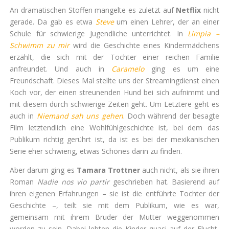
An dramatischen Stoffen mangelte es zuletzt auf
Netflix
nicht
gerade. Da gab es etwa
Steve
um einen Lehrer, der an einer
Schule für schwierige Jugendliche unterrichtet. In
Limpia –
Schwimm zu mir
wird die Geschichte eines Kindermädchens
erzählt, die sich mit der Tochter einer reichen Familie
anfreundet. Und auch in
Caramelo
ging es um eine
Freundschaft. Dieses Mal stellte uns der Streamingdienst einen
Koch vor, der einen streunenden Hund bei sich aufnimmt und
mit diesem durch schwierige Zeiten geht. Um Letztere geht es
auch in
Niemand sah uns gehen
. Doch während der besagte
Film letztendlich eine Wohlfühlgeschichte ist, bei dem das
Publikum richtig gerührt ist, da ist es bei der mexikanischen
Serie eher schwierig, etwas Schönes darin zu finden.
Aber darum ging es
Tamara Trottner
auch nicht, als sie ihren
Roman
Nadie nos vio partir
geschrieben hat. Basierend auf
ihren eigenen Erfahrungen – sie ist die entführte Tochter der
Geschichte –, teilt sie mit dem Publikum, wie es war,
gemeinsam mit ihrem Bruder der Mutter weggenommen
worden zu sein. Dabei lebten die Kinder quasi auf der Flucht,