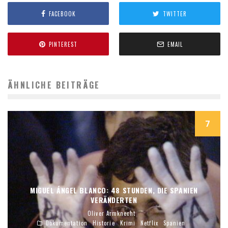
FACEBOOK
TWITTER
PINTEREST
EMAIL
ÄHNLICHE BEITRÄGE
7
MIGUEL ÁNGEL BLANCO: 48 STUNDEN, DIE SPANIEN
VERÄNDERTEN
Oliver Armknecht
Dokumentation
Historie
Krimi
Netflix
Spanien