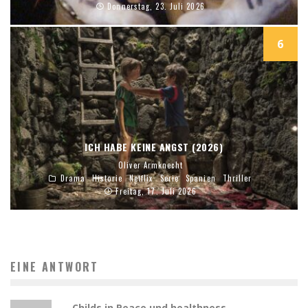
Donnerstag, 23. Juli 2026
6
ICH HABE KEINE ANGST (2026)
Oliver Armknecht
Drama
Historie
Netflix
Serie
Spanien
Thriller
Freitag, 17. Juli 2026
EINE ANTWORT
Childs in Peace und healthness