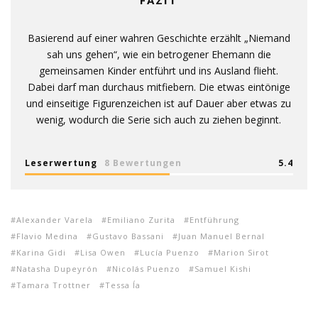
FAZIT
Basierend auf einer wahren Geschichte erzählt „Niemand
sah uns gehen“, wie ein betrogener Ehemann die
gemeinsamen Kinder entführt und ins Ausland flieht.
Dabei darf man durchaus mitfiebern. Die etwas eintönige
und einseitige Figurenzeichen ist auf Dauer aber etwas zu
wenig, wodurch die Serie sich auch zu ziehen beginnt.
Leserwertung
8 Bewertungen
5.4
Alexander Varela
Emiliano Zurita
Entführung
Flavio Medina
Gustavo Bassani
Juan Manuel Bernal
Karina Gidi
Lisa Owen
Lucía Puenzo
Marion Sirot
Natasha Dupeyrón
Nicolás Puenzo
Samuel Kishi
Tamara Trottner
Tessa Ía