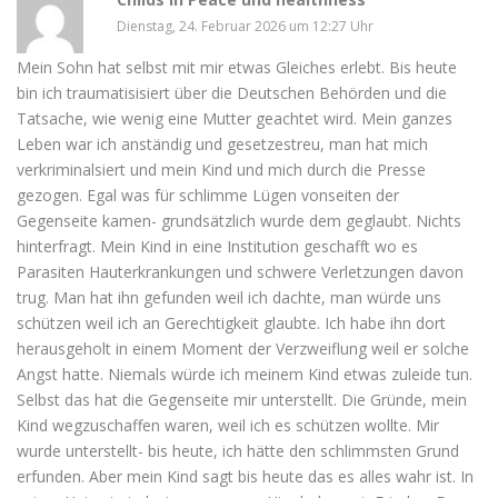
Dienstag, 24. Februar 2026 um 12:27 Uhr
Mein Sohn hat selbst mit mir etwas Gleiches erlebt. Bis heute
bin ich traumatisisiert über die Deutschen Behörden und die
Tatsache, wie wenig eine Mutter geachtet wird. Mein ganzes
Leben war ich anständig und gesetzestreu, man hat mich
verkriminalsiert und mein Kind und mich durch die Presse
gezogen. Egal was für schlimme Lügen vonseiten der
Gegenseite kamen- grundsätzlich wurde dem geglaubt. Nichts
hinterfragt. Mein Kind in eine Institution geschafft wo es
Parasiten Hauterkrankungen und schwere Verletzungen davon
trug. Man hat ihn gefunden weil ich dachte, man würde uns
schützen weil ich an Gerechtigkeit glaubte. Ich habe ihn dort
herausgeholt in einem Moment der Verzweiflung weil er solche
Angst hatte. Niemals würde ich meinem Kind etwas zuleide tun.
Selbst das hat die Gegenseite mir unterstellt. Die Gründe, mein
Kind wegzuschaffen waren, weil ich es schützen wollte. Mir
wurde unterstellt- bis heute, ich hätte den schlimmsten Grund
erfunden. Aber mein Kind sagt bis heute das es alles wahr ist. In