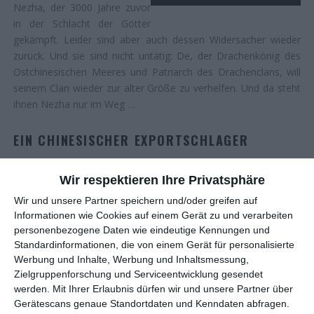
Nezha, der 3000 Jahre zuvor
in der Schlacht der Götter
gekämpft. Leider sind aber auch dessen Widersacher wieder
zurück. Und sie sind nicht untätig: De, der Drachenkönig des
Ostchinesischen Meeres und Patriarch des Drachenclans, will
seinem Clan wieder zur alter Größe zu verhelfen. Und da steht
ihnen Nezha nur im Weg …
EIN CHINESISCHER EXPORTSCHLAGER
So richtig groß ist der Markt für chinesische Animationsfilme
Wir respektieren Ihre Privatsphäre
hierzulande bislang nicht. Haben schon Live-Action-Filme aus
Wir und unsere Partner speichern und/oder greifen auf
dem Reich der Mitte so ihre Schwierigkeiten, bei uns
Informationen wie Cookies auf einem Gerät zu und verarbeiten
veröffentlicht zu werden, so sieht es bei animierten Werken
personenbezogene Daten wie eindeutige Kennungen und
noch deutlich düsterer aus. Eine der wenigen nennenswerten
Standardinformationen, die von einem Gerät für personalisierte
Ausnahmen ist das Studio
Light Chaser Animation
, welches
Werbung und Inhalte, Werbung und Inhaltsmessung,
mit
Die Schutzbrüder
,
White Snake
und
Cats – Ein
Zielgruppenforschung und Serviceentwicklung gesendet
schnurriges Abenteuer
immerhin schon drei Titel exportieren
werden.
Mit Ihrer Erlaubnis dürfen wir und unsere Partner über
Gerätescans genaue Standortdaten und Kenndaten abfragen.
konnte. Nun kommt mit
New Gods: Nezha Reborn
ein vierter