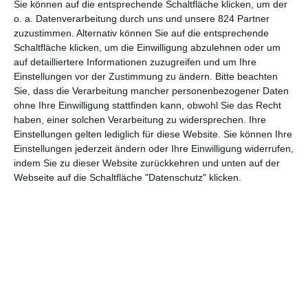
Sie können auf die entsprechende Schaltfläche klicken, um der
hinzu, dieses Mal exklusiv auf
Netflix
. Die Wahl ist sicher nicht
o. a. Datenverarbeitung durch uns und unsere 824 Partner
die schlechteste, hat der Streamingdienst in den letzten Jahren
zuzustimmen. Alternativ können Sie auf die entsprechende
doch eine ganze Reihe fernöstlicher Animationsfilme
Schaltfläche klicken, um die Einwilligung abzulehnen oder um
veröffentlicht.
auf detailliertere Informationen zuzugreifen und um Ihre
Einstellungen vor der Zustimmung zu ändern.
Bitte beachten
Wer sich im letzteren Bereich gut auskennt, könnte sich
Sie, dass die Verarbeitung mancher personenbezogener Daten
dennoch falsche Hoffnungen machen. Es handelt sich hierbei
ohne Ihre Einwilligung stattfinden kann, obwohl Sie das Recht
nicht um den ähnlichen klingenden
Ne Zha
, einen weiteren
haben, einer solchen Verarbeitung zu widersprechen. Ihre
chinesischen Animationsfilm, der vor einiger Zeit mehr als 700
Einstellungen gelten lediglich für diese Website. Sie können Ihre
Millionen US-Dollar einspielte – nur in China wohlgemerkt.
Einstellungen jederzeit ändern oder Ihre Einwilligung widerrufen,
Dafür basieren
New Gods: Nezha Reborn
und obiger Titel auf
indem Sie zu dieser Website zurückkehren und unten auf der
derselben Quelle, genauer der mythologischen Figur Nezha.
Webseite auf die Schaltfläche "Datenschutz" klicken.
Anstatt aber die alten Geschichten neu zu erzählen, drehte
man hier so etwas wie eine Fortsetzung, die 3000 Jahre später
spielt und damit fast in der Neuzeit. Aber eben auch nur fast.
Tatsächlich wird hier nie ganz klar, in welcher Epoche wir uns
nun genau befinden sollen, da die Grenzen zwischen Realität
und Fantasy aufgehoben wurden.
STILMIX, DER SICH SEHEN LASSEN KANN