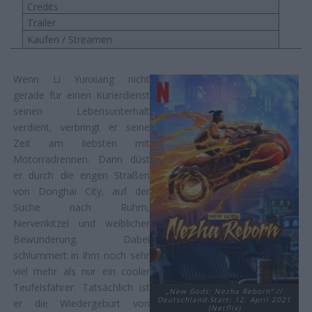
Credits
Trailer
Kaufen / Streamen
Wenn Li Yunxiang nicht
gerade für einen Kurierdienst
seinen Lebensunterhalt
verdient, verbringt er seine
Zeit am liebsten mit
Motorradrennen. Dann düst
er durch die engen Straßen
von Donghai City, auf der
Suche nach Ruhm,
Nervenkitzel und weiblicher
Bewunderung. Dabei
schlummert in ihm noch sehr
viel mehr als nur ein cooler
Teufelsfahrer. Tatsächlich ist
„New Gods: Nezha Reborn“ //
Deutschland-Start: 12. April 2021
er die Wiedergeburt von
(Netflix)