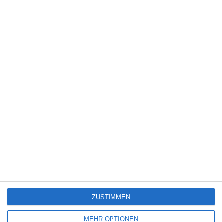
Ji Zhao
Light Chaser Animation
FACEBOOK
TWITTER
PINTEREST
EMAIL
ÄHNLICHE BEITRÄGE
7
ZUSTIMMEN
MEHR OPTIONEN