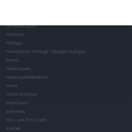
Filmstarts 2023
Filmstarts 2024
Filmstarts 2025
Filmstarts 2026
Filmtastic
Filmtipps
Französische Filmtage Tübingen-Stuttgart
Genres
Gewinnspiele
Gewinnspielteilnahme
Home
Home of Horror
Impressum
Interviews
Kino- und DVD-Starts
Kontakt