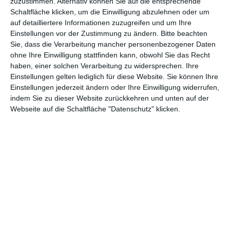
zuzustimmen. Alternativ können Sie auf die entsprechende
Hamlet – All That Live Must Die
Schaltfläche klicken, um die Einwilligung abzulehnen oder um
Oliver Armknecht
Drama
UK
Samstag, 8. August 2026
auf detailliertere Informationen zuzugreifen und um Ihre
0
Einstellungen vor der Zustimmung zu ändern.
Bitte beachten
Sie, dass die Verarbeitung mancher personenbezogener Daten
Ein Mann aus einer Unternehmerfamilie will den
ohne Ihre Einwilligung stattfinden kann, obwohl Sie das Recht
mutmaßlichen Mord an seinem Vater rächen
haben, einer solchen Verarbeitung zu widersprechen. Ihre
Einstellungen gelten lediglich für diese Website. Sie können Ihre
Einstellungen jederzeit ändern oder Ihre Einwilligung widerrufen,
indem Sie zu dieser Website zurückkehren und unten auf der
6
Webseite auf die Schaltfläche "Datenschutz" klicken.
HEUTE FÄNGT MEIN NEUES LEBEN AN
Oliver Armknecht
Deutschland
Komödie
Freitag, 7. August 2026