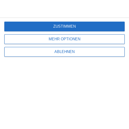
Die Redaktion
News
TV-Tipps
Mittwoch, 1. Juli 2026
4
Ein Ausblick auf die Filme, die demnächst im Fernsehen
laufen
ZUSTIMMEN
MEHR OPTIONEN
ABLEHNEN
Neue Filme und Serien bei Netflix (Juli 2026)
Die Redaktion
Netflix Neuerscheinungen
News
Video on Demand
Donnerstag, 9. Juli 2026
0