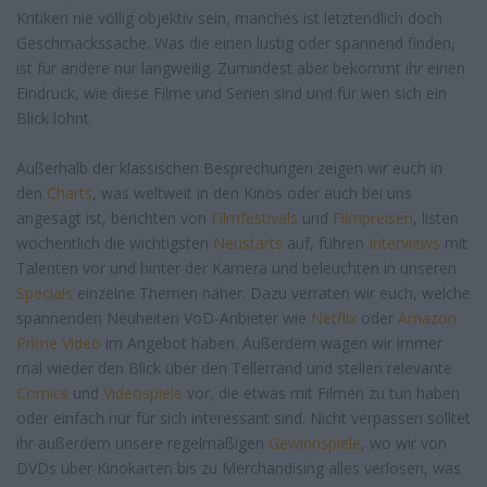
Kritiken nie völlig objektiv sein, manches ist letztendlich doch
Geschmackssache. Was die einen lustig oder spannend finden,
ist für andere nur langweilig. Zumindest aber bekommt ihr einen
Eindruck, wie diese Filme und Serien sind und für wen sich ein
Blick lohnt.
Außerhalb der klassischen Besprechungen zeigen wir euch in
den
Charts
, was weltweit in den Kinos oder auch bei uns
angesagt ist, berichten von
Filmfestivals
und
Filmpreisen
, listen
wöchentlich die wichtigsten
Neustarts
auf, führen
Interviews
mit
Talenten vor und hinter der Kamera und beleuchten in unseren
Specials
einzelne Themen näher. Dazu verraten wir euch, welche
spannenden Neuheiten VoD-Anbieter wie
Netflix
oder
Amazon
Prime Video
im Angebot haben. Außerdem wagen wir immer
mal wieder den Blick über den Tellerrand und stellen relevante
Comics
und
Videospiele
vor, die etwas mit Filmen zu tun haben
oder einfach nur für sich interessant sind. Nicht verpassen solltet
ihr außerdem unsere regelmäßigen
Gewinnspiele
, wo wir von
DVDs über Kinokarten bis zu Merchandising alles verlosen, was