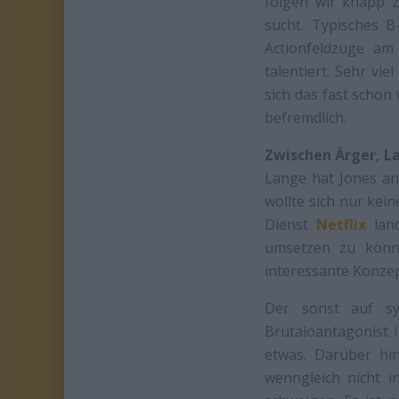
folgen wir knapp z
sucht. Typisches B
Actionfeldzüge am
talentiert. Sehr vi
sich das fast schon
befremdlich.
Zwischen Ärger, L
Lange hat Jones an 
wollte sich nur kein
Dienst
Netflix
land
umsetzen zu könne
interessante Konzep
Der sonst auf sym
Brutaloantagonist i
etwas. Darüber hin
wenngleich nicht 