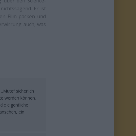
g über den Science-
nichtssagend. Er ist
nen Film packen und
Verwirrung auch, was
 „Mute“ sicherlich
tte werden können.
die eigentliche
 ansehen, ein