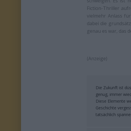
schweigen. Es ist 
Fiction-Thriller au
vielmehr Anlass fü
dabei die grundsätz
genau es war, das d
(Anzeige)
Die Zukunft ist düs
genug, immer wied
Diese Elemente wer
Geschichte vergess
tatsächlich spanne