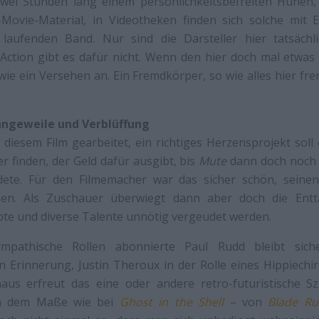
wei Stunden lang einem persönlichkeitsbefreiten Hünen,
-Movie-Material, in Videotheken finden sich solche mit 
 laufenden Band. Nur sind die Darsteller hier tatsächl
el Action gibt es dafür nicht. Wenn den hier doch mal etwas 
 wie ein Versehen an. Ein Fremdkörper, so wie alles hier fre
angeweile und Verblüffung
diesem Film gearbeitet, ein richtiges Herzensprojekt soll
er finden, der Geld dafür ausgibt, bis
Mute
dann doch noch 
ete. Für den Filmemacher war das sicher schön, sein
n. Als Zuschauer überwiegt dann aber doch die Entt
te und diverse Talente unnötig vergeudet werden.
pathische Rollen abonnierte Paul Rudd bleibt siche
n Erinnerung, Justin Theroux in der Rolle eines Hippiechi
aus erfreut das eine oder andere retro-futuristische S
in dem Maße wie bei
Ghost in the Shell
– von
Blade Ru