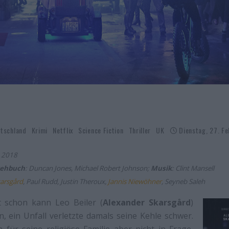
tschland
Krimi
Netflix
Science Fiction
Thriller
UK
Dienstag, 27. F
, 2018
ehbuch
: Duncan Jones, Michael Robert Johnson;
Musik
: Clint Mansell
karsgård
, Paul Rudd, Justin Theroux,
Jannis Niewöhner
, Seyneb Saleh
it schon kann Leo Beiler (
Alexander Skarsgård
)
, ein Unfall verletzte damals seine Kehle schwer.