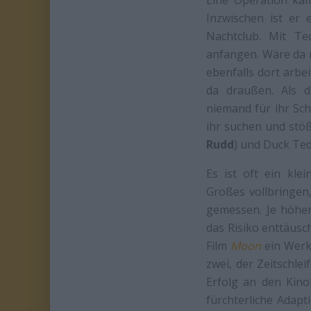
Eine Operation kam 
Inzwischen ist er 
Nachtclub. Mit Te
anfangen. Wäre da n
ebenfalls dort arbe
da draußen. Als d
niemand für ihr Schi
ihr suchen und stöß
Rudd
) und Duck Ted
Es ist oft ein kle
Großes vollbringen,
gemessen. Je höhe
das Risiko enttäus
Film
Moon
ein Werk
zwei, der Zeitschlei
Erfolg an den Kin
fürchterliche Adap