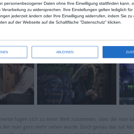
us einer technophoben Amish-Familie stammt, das ist si
r personenbezogener Daten ohne Ihre Einwilligung stattfinden kann, 
 Verarbeitung zu widersprechen. Ihre Einstellungen gelten lediglich für
öllig technologiedominierten Welt. Jones interessiert sich a
ungen jederzeit ändern oder Ihre Einwilligung widerrufen, indem Sie zu
hat keinen wirklichen Einfluss auf das Geschehen, bis auf e
en auf der Webseite auf die Schaltfläche "Datenschutz" klicken.
emen wie Pädophilie oder Roboter, die zu sexuellen Zweck
ich eingeführt, wie sie wieder fallengelassen werden.
ONEN
ABLEHNEN
ZUS
emente fügen sich zu einer Welt zusammen, über die man ta
n der man gern mehr sehen würde. Doch genau das tut
Mu