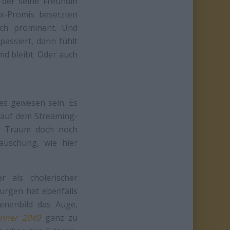
 der seine Freundin
Ex-Promis besetzten
ich prominent. Und
passiert, dann fühlt
md bleibt. Oder auch
 es gewesen sein. Es
auf dem Streaming-
en Traum doch noch
äuschung, wie hier
r als cholerischer
rurgen hat ebenfalls
zenenbild das Auge,
nner 2049
ganz zu