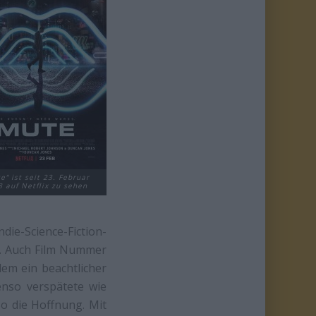
e“ ist seit 23. Februar
 auf Netflix zu sehen
ndie-Science-Fiction-
e. Auch Film Nummer
dem ein beachtlicher
enso verspätete wie
o die Hoffnung. Mit