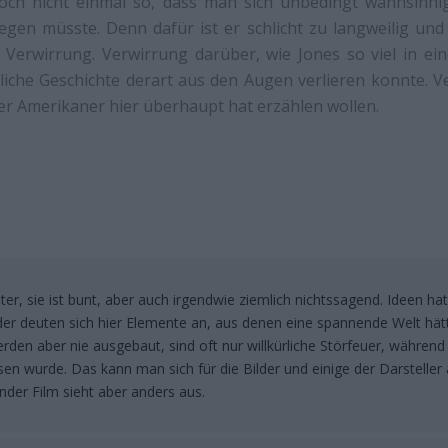
noch nicht einmal so, dass man sich unbedingt wahnsinni
fregen müsste. Denn dafür ist er schlicht zu langweilig und 
r Verwirrung. Verwirrung darüber, wie Jones so viel in ei
liche Geschichte derart aus den Augen verlieren konnte. 
er Amerikaner hier überhaupt hat erzählen wollen.
ter, sie ist bunt, aber auch irgendwie ziemlich nichtssagend. Ideen hat
er deuten sich hier Elemente an, aus denen eine spannende Welt hä
den aber nie ausgebaut, sind oft nur willkürliche Störfeuer, während 
en wurde. Das kann man sich für die Bilder und einige der Darsteller
nder Film sieht aber anders aus.