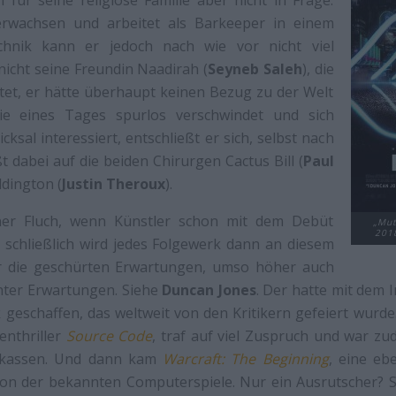
für seine religiöse Familie aber nicht in Frage.
erwachsen und arbeitet als Barkeeper in einem
chnik kann er jedoch nach wie vor nicht viel
icht seine Freundin Naadirah (
Seyneb Saleh
), die
itet, er hätte überhaupt keinen Bezug zu der Welt
ie eines Tages spurlos verschwindet und sich
cksal interessiert, entschließt er sich, selbst nach
t dabei auf die beiden Chirurgen Cactus Bill (
Paul
dington (
Justin Theroux
).
iner Fluch, wenn Künstler schon mit dem Debüt
„Mut
2018
 schließlich wird jedes Folgewerk dann an diesem
r die geschürten Erwartungen, umso höher auch
chter Erwartungen. Siehe
Duncan Jones
. Der hatte mit dem I
 geschaffen, das weltweit von den Kritikern gefeiert wurd
fenthriller
Source Code
, traf auf viel Zuspruch und war zu
okassen. Und dann kam
Warcraft: The Beginning
, eine eb
tion der bekannten Computerspiele. Nur ein Ausrutscher? S