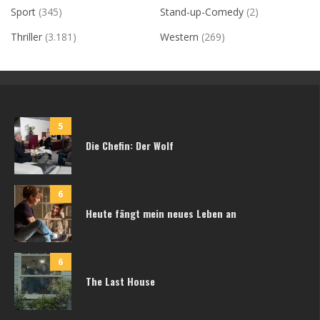
Sport
(345)
Stand-up-Comedy
(2)
Thriller
(3.181)
Western
(269)
5
Die Chefin: Der Wolf
6
Heute fängt mein neues Leben an
6
The Last House