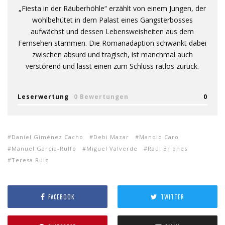
„Fiesta in der Räuberhöhle“ erzählt von einem Jungen, der
wohlbehütet in dem Palast eines Gangsterbosses
aufwächst und dessen Lebensweisheiten aus dem
Fernsehen stammen. Die Romanadaption schwankt dabei
zwischen absurd und tragisch, ist manchmal auch
verstörend und lässt einen zum Schluss ratlos zurück.
Leserwertung
0 Bewertungen
0
Daniel Giménez Cacho
Debi Mazar
Manolo Caro
Manuel Garcia-Rulfo
Miguel Valverde
Raúl Briones
Teresa Ruiz
FACEBOOK
TWITTER