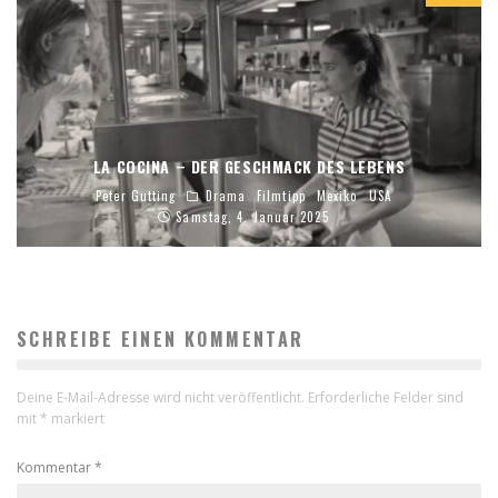
LA COCINA – DER GESCHMACK DES LEBENS
Peter Gutting
Drama
Filmtipp
Mexiko
USA
Samstag, 4. Januar 2025
SCHREIBE EINEN KOMMENTAR
Deine E-Mail-Adresse wird nicht veröffentlicht.
Erforderliche Felder sind
mit
*
markiert
Kommentar
*