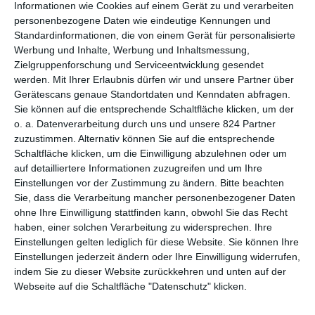
Informationen wie Cookies auf einem Gerät zu und verarbeiten
personenbezogene Daten wie eindeutige Kennungen und
Untold: The Fall of Favre
beleuchtet den dramatischen Absturz
Standardinformationen, die von einem Gerät für personalisierte
des NFL-Superstars
Brett Favre
. Bekannt für seine
Werbung und Inhalte, Werbung und Inhaltsmessung,
beeindruckende Karriere als Quarterback der Green Bay
Zielgruppenforschung und Serviceentwicklung gesendet
Packers, wird Favres Vermächtnis durch persönliche Skandale
werden.
Mit Ihrer Erlaubnis dürfen wir und unsere Partner über
Gerätescans genaue Standortdaten und Kenndaten abfragen.
überschattet.
Sie können auf die entsprechende Schaltfläche klicken, um der
Die Dokumentation konzentriert sich auf zwei
o. a. Datenverarbeitung durch uns und unsere 824 Partner
Hauptkontroversen. Zum einen sind da die Vorwürfe sexueller
zuzustimmen. Alternativ können Sie auf die entsprechende
Belästigung: Während seiner Zeit bei den New York Jets im Jahr
Schaltfläche klicken, um die Einwilligung abzulehnen oder um
auf detailliertere Informationen zuzugreifen und um Ihre
2008 soll Favre der damaligen Team-Moderatorin
Jenn
Einstellungen vor der Zustimmung zu ändern.
Bitte beachten
Sterger
unangemessene Nachrichten und explizite Fotos
Sie, dass die Verarbeitung mancher personenbezogener Daten
geschickt haben. Sterger, die in der Dokumentation ausführlich
ohne Ihre Einwilligung stattfinden kann, obwohl Sie das Recht
zu Wort kommt, berichtet über die negativen Auswirkungen auf
haben, einer solchen Verarbeitung zu widersprechen. Ihre
ihre Karriere und ihr persönliches Leben. Sie erfuhr von der NFL
Einstellungen gelten lediglich für diese Website. Sie können Ihre
keine Unterstützung und verlor ihren Job, während Favre
Einstellungen jederzeit ändern oder Ihre Einwilligung widerrufen,
lediglich eine Geldstrafe für mangelnde Kooperation
indem Sie zu dieser Website zurückkehren und unten auf der
aufgebrummt wurde. Zum anderen ist da der
Webseite auf die Schaltfläche "Datenschutz" klicken.
Wohlfahrtsgelder-Skandal in Mississippi: Nach seiner aktiven