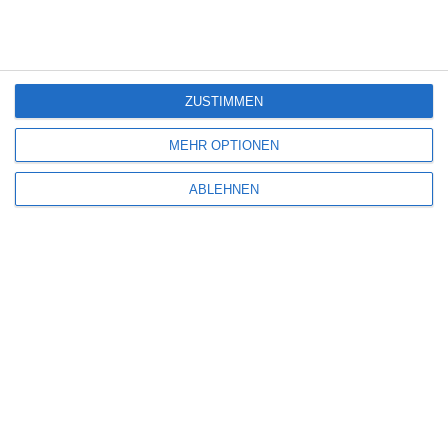
Deine E-Mail-Adresse wird nicht veröffentlicht.
Erforderliche Felder sind
mit
*
markiert
Kommentar
*
ZUSTIMMEN
MEHR OPTIONEN
ABLEHNEN
Name
*
E-Mail-Adresse
*
Website