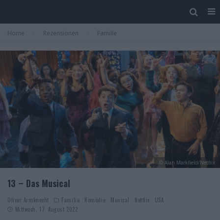
Home
Rezensionen
Familie
© Alan Markfield/Netflix
13 – Das Musical
Oliver Armknecht
Familie
Komödie
Musical
Netflix
USA
Mittwoch, 17. August 2022