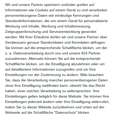
EIN MUSICAL ZWISCHEN RELIGION UND
Wir und unsere Partner speichern und/oder greifen auf
ALLTAG
Informationen wie Cookies auf einem Gerät zu und verarbeiten
personenbezogene Daten wie eindeutige Kennungen und
Standardinformationen, die von einem Gerät für personalisierte
Filmische Adaptionen von Bühnen-Musicals sind immer so eine
Werbung und Inhalte, Werbung und Inhaltsmessung,
Sache. Die Popularität der Vorlagen nutzen zu wollen, um noch
Zielgruppenforschung und Serviceentwicklung gesendet
einmal in den Kinos ordentlich Kasse zu machen, mag
werden.
Mit Ihrer Erlaubnis dürfen wir und unsere Partner über
nachvollziehbar und legitim sein. So richtig oft funktioniert das
Gerätescans genaue Standortdaten und Kenndaten abfragen.
aber nicht.
Cats
war ein Desaster.
West Side Story
hatte zwar
Sie können auf die entsprechende Schaltfläche klicken, um der
gute Kritiken, ging in den Kinos aber unter.
In the
o. a. Datenverarbeitung durch uns und unsere 824 Partner
Heights
interessierte irgendwie auch niemanden, obwohl es
zuzustimmen. Alternativ können Sie auf die entsprechende
auf dem gleichnamigen Stück von
Lin-Manuel Miranda
Schaltfläche klicken, um die Einwilligung abzulehnen oder um
basierte, der durch
Hamilton
zu einer Sensation geworden war.
auf detailliertere Informationen zuzugreifen und um Ihre
Einstellungen vor der Zustimmung zu ändern.
Bitte beachten
Insofern ist es vielleicht nicht die schlechteste Entscheidung,
Sie, dass die Verarbeitung mancher personenbezogener Daten
dass
13 – Das Musical
bei
Netflix
landete, anstatt in den
ohne Ihre Einwilligung stattfinden kann, obwohl Sie das Recht
Lichtspielhäusern das Publikum suchen zu wollen. Zumal der
haben, einer solchen Verarbeitung zu widersprechen. Ihre
Film schon so seine Besonderheiten hat, die nicht unbedingt
Einstellungen gelten lediglich für diese Website. Sie können Ihre
für die großen Massen gedacht sind.
Einstellungen jederzeit ändern oder Ihre Einwilligung widerrufen,
indem Sie zu dieser Website zurückkehren und unten auf der
Genauer ist es der starke Fokus auf den jüdischen Glauben des
Webseite auf die Schaltfläche "Datenschutz" klicken.
jungen Protagonisten, der manche abschrecken könnte.