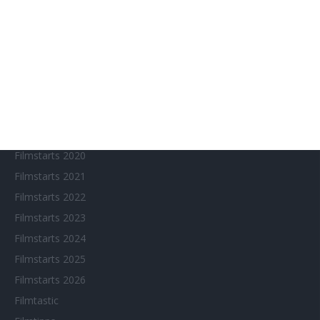
Chinesisches Filmfest München
Eventkalender
Fantasy Filmfest Special
Filmfeste
Filmstarts 2017
Filmstarts 2018
Filmstarts 2019
Filmstarts 2020
Filmstarts 2021
Filmstarts 2022
Filmstarts 2023
Filmstarts 2024
Filmstarts 2025
Filmstarts 2026
Filmtastic