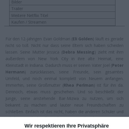
Bilder
Trailer
Weitere Netflix Titel
Kaufen / Streamen
Für den 12-jährigen Evan Goldman (
Eli Golden
) läuft es gerade
nicht so toll. Nicht nur dass seine Eltern sich haben scheiden
lassen. Seine Mutter Jessica (
Debra Messing
) zieht mit ihm
außerdem von New York City in ihre alte Heimat, eine
Kleinstadt in Indiana. Dadurch muss er seinen Vater Joel (
Peter
Hermann
) zurücklassen, seine Freunde, sein gesamtes
Umfeld, und noch einmal komplett von Neuem anfangen.
Immerhin, seine Großmutter (
Rhea Perlman
) ist für ihn da.
Dennoch, etwas muss geschehen. Und so beschließt der
Junge, seine anstehende Bar-Mizwa zu nutzen, um sich
bekannt zu machen und lauter neue Freundschaften zu
schließen. Einfach ist das nicht, haben die anderen Schüler und
Schülerinnen doch selbst jede Menge um die Ohren …
Wir respektieren Ihre Privatsphäre