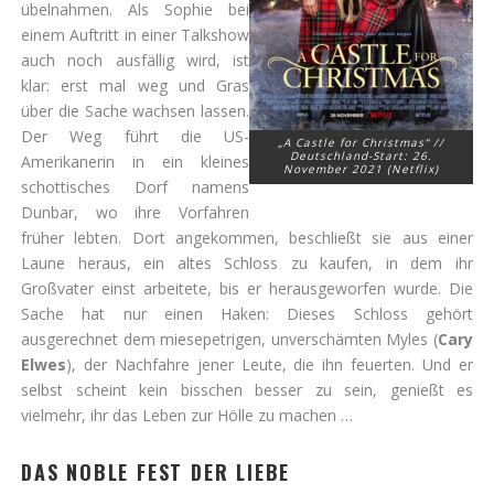
übelnahmen. Als Sophie bei
einem Auftritt in einer Talkshow
auch noch ausfällig wird, ist
klar: erst mal weg und Gras
über die Sache wachsen lassen.
Der Weg führt die US-
„A Castle for Christmas“ //
Deutschland-Start: 26.
Amerikanerin in ein kleines
November 2021 (Netflix)
schottisches Dorf namens
Dunbar, wo ihre Vorfahren
früher lebten. Dort angekommen, beschließt sie aus einer
Laune heraus, ein altes Schloss zu kaufen, in dem ihr
Großvater einst arbeitete, bis er herausgeworfen wurde. Die
Sache hat nur einen Haken: Dieses Schloss gehört
ausgerechnet dem miesepetrigen, unverschämten Myles (
Cary
Elwes
), der Nachfahre jener Leute, die ihn feuerten. Und er
selbst scheint kein bisschen besser zu sein, genießt es
vielmehr, ihr das Leben zur Hölle zu machen …
DAS NOBLE FEST DER LIEBE