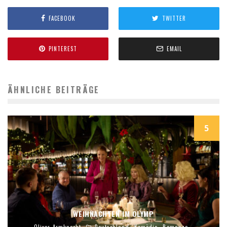
FACEBOOK
TWITTER
PINTEREST
EMAIL
ÄHNLICHE BEITRÄGE
5
WEIHNACHTEN IM OLYMP
Oliver Armknecht
Deutschland
Komödie
Romanze