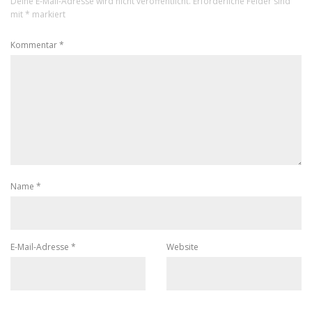
Deine E-Mail-Adresse wird nicht veröffentlicht.
Erforderliche Felder sind
mit
*
markiert
Kommentar
*
Name
*
E-Mail-Adresse
*
Website