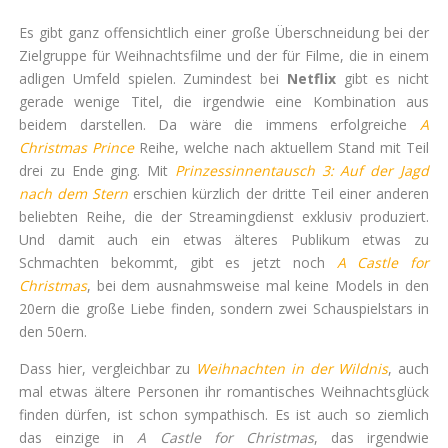
Es gibt ganz offensichtlich einer große Überschneidung bei der
Zielgruppe für Weihnachtsfilme und der für Filme, die in einem
adligen Umfeld spielen. Zumindest bei
Netflix
gibt es nicht
gerade wenige Titel, die irgendwie eine Kombination aus
beidem darstellen. Da wäre die immens erfolgreiche
A
Christmas Prince
Reihe, welche nach aktuellem Stand mit Teil
drei zu Ende ging. Mit
Prinzessinnentausch 3: Auf der Jagd
nach dem Stern
erschien kürzlich der dritte Teil einer anderen
beliebten Reihe, die der Streamingdienst exklusiv produziert.
Und damit auch ein etwas älteres Publikum etwas zu
Schmachten bekommt, gibt es jetzt noch
A Castle for
Christmas
, bei dem ausnahmsweise mal keine Models in den
20ern die große Liebe finden, sondern zwei Schauspielstars in
den 50ern.
Dass hier, vergleichbar zu
Weihnachten in der Wildnis
, auch
mal etwas ältere Personen ihr romantisches Weihnachtsglück
finden dürfen, ist schon sympathisch. Es ist auch so ziemlich
das einzige in
A Castle for Christmas
, das irgendwie