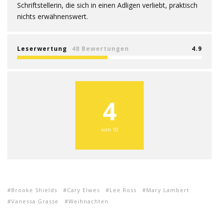
Schriftstellerin, die sich in einen Adligen verliebt, praktisch
nichts erwähnenswert.
Leserwertung
48 Bewertungen
4.9
4
von 10
Brooke Shields
Cary Elwes
Lee Ross
Mary Lambert
Vanessa Grasse
Weihnachten