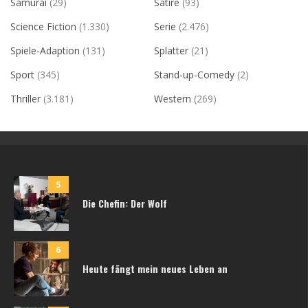
Samurai
(29)
Satire
(93)
Science Fiction
(1.330)
Serie
(2.476)
Spiele-Adaption
(131)
Splatter
(21)
Sport
(345)
Stand-up-Comedy
(2)
Thriller
(3.181)
Western
(269)
5
Die Chefin: Der Wolf
6
Heute fängt mein neues Leben an