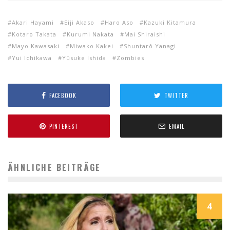
Akari Hayami
Eiji Akaso
Haro Aso
Kazuki Kitamura
Kotaro Takata
Kurumi Nakata
Mai Shiraishi
Mayo Kawasaki
Miwako Kakei
Shuntarô Yanagi
Yui Ichikawa
Yûsuke Ishida
Zombies
FACEBOOK
TWITTER
PINTEREST
EMAIL
ÄHNLICHE BEITRÄGE
4