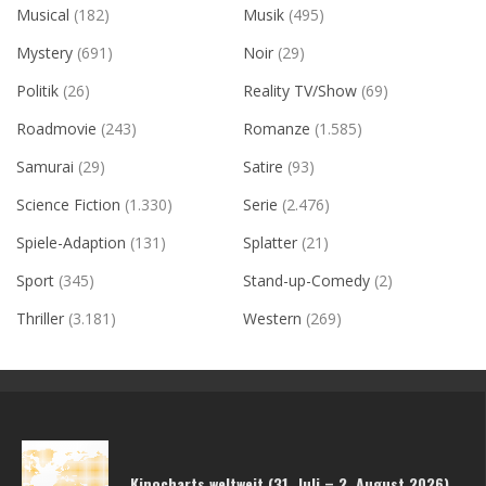
Musical
(182)
Musik
(495)
Mystery
(691)
Noir
(29)
Politik
(26)
Reality TV/Show
(69)
Roadmovie
(243)
Romanze
(1.585)
Samurai
(29)
Satire
(93)
Science Fiction
(1.330)
Serie
(2.476)
Spiele-Adaption
(131)
Splatter
(21)
Sport
(345)
Stand-up-Comedy
(2)
Thriller
(3.181)
Western
(269)
Kinocharts weltweit (31. Juli – 2. August 2026)