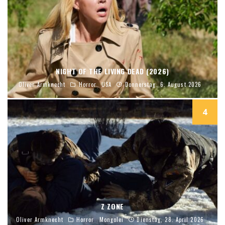
NIGHT OF THE LIVING DEAD (2026)
Oliver Armknecht
Horror
USA
Donnerstag, 6. August 2026
4
Z ZONE
Oliver Armknecht
Horror
Mongolei
Dienstag, 28. April 2026