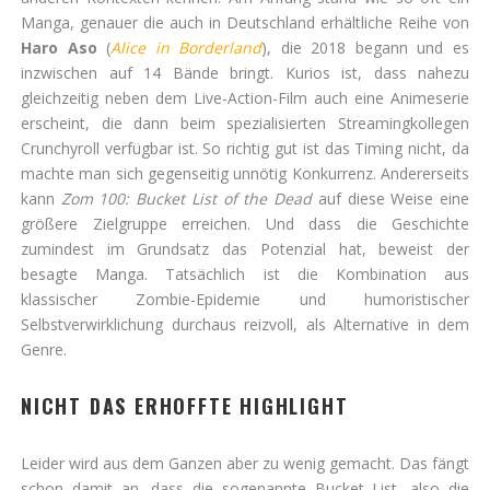
Manga, genauer die auch in Deutschland erhältliche Reihe von
Haro Aso
(
Alice in Borderland
), die 2018 begann und es
inzwischen auf 14 Bände bringt. Kurios ist, dass nahezu
gleichzeitig neben dem Live-Action-Film auch eine Animeserie
erscheint, die dann beim spezialisierten Streamingkollegen
Crunchyroll verfügbar ist. So richtig gut ist das Timing nicht, da
machte man sich gegenseitig unnötig Konkurrenz. Andererseits
kann
Zom 100: Bucket List of the Dead
auf diese Weise eine
größere Zielgruppe erreichen. Und dass die Geschichte
zumindest im Grundsatz das Potenzial hat, beweist der
besagte Manga. Tatsächlich ist die Kombination aus
klassischer Zombie-Epidemie und humoristischer
Selbstverwirklichung durchaus reizvoll, als Alternative in dem
Genre.
NICHT DAS ERHOFFTE HIGHLIGHT
Leider wird aus dem Ganzen aber zu wenig gemacht. Das fängt
schon damit an, dass die sogenannte Bucket List, also die