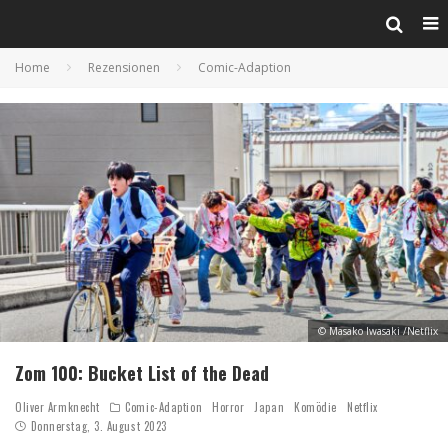
Home
Rezensionen
Comic-Adaption
© Masako Iwasaki /Netflix
Zom 100: Bucket List of the Dead
Oliver Armknecht
Comic-Adaption
Horror
Japan
Komödie
Netflix
Donnerstag, 3. August 2023