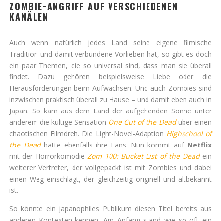
ZOMBIE-ANGRIFF AUF VERSCHIEDENEN
KANÄLEN
Auch wenn natürlich jedes Land seine eigene filmische
Tradition und damit verbundene Vorlieben hat, so gibt es doch
ein paar Themen, die so universal sind, dass man sie überall
findet. Dazu gehören beispielsweise Liebe oder die
Herausforderungen beim Aufwachsen. Und auch Zombies sind
inzwischen praktisch überall zu Hause – und damit eben auch in
Japan. So kam aus dem Land der aufgehenden Sonne unter
anderem die kultige Sensation
One Cut of the Dead
über einen
chaotischen Filmdreh. Die Light-Novel-Adaption
Highschool of
the Dead
hatte ebenfalls ihre Fans. Nun kommt auf
Netflix
mit der Horrorkomödie
Zom 100: Bucket List of the Dead
ein
weiterer Vertreter, der vollgepackt ist mit Zombies und dabei
einen Weg einschlägt, der gleichzeitig originell und altbekannt
ist.
So könnte ein japanophiles Publikum diesen Titel bereits aus
anderen Kontexten kennen. Am Anfang stand wie so oft ein