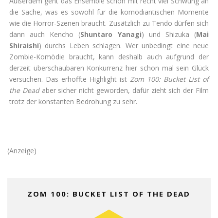
Außerdem geht das Ensemble schon mit recht viel Schwung an
die Sache, was es sowohl für die komödiantischen Momente
wie die Horror-Szenen braucht. Zusätzlich zu Tendo dürfen sich
dann auch Kencho (
Shuntaro Yanagi
) und Shizuka (
Mai
Shiraishi
) durchs Leben schlagen. Wer unbedingt eine neue
Zombie-Komödie braucht, kann deshalb auch aufgrund der
derzeit überschaubaren Konkurrenz hier schon mal sein Glück
versuchen. Das erhoffte Highlight ist
Zom 100: Bucket List of
the Dead
aber sicher nicht geworden, dafür zieht sich der Film
trotz der konstanten Bedrohung zu sehr.
(Anzeige)
ZOM 100: BUCKET LIST OF THE DEAD