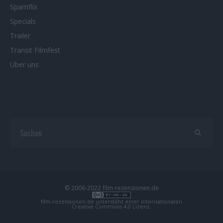
Spamflix
Specials
Trailer
Transit Filmfest
Über uns
© 2006-2022 film-rezensionen.de
film-rezensionen.de
untersteht einer internationalen
Creative Commons 4.0 Lizenz
.