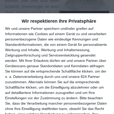
könnten. Man sieht auch deren
Schatten, Erinnerungen an einen
Streit, Schmerz und Wut, die sich
„If Anything Happens I Love
You“ // Deutschland-Start: 20.
eingebrannt haben und doch
November 2020 (Netflix)
Wir respektieren Ihre Privatsphäre
keinen echten Platz mehr finden.
Wir und unsere Partner speichern und/oder greifen auf
Was es damit auf sich hat, das
Informationen wie Cookies auf einem Gerät zu und verarbeiten
wird dabei jedoch zunächst nicht klar.
If Anything Happens I
personenbezogene Daten wie eindeutige Kennungen und
Love You
wirkt zunächst wie das Porträt eines entfremdeten
Standardinformationen, die von einem Gerät für personalisierte
Paares, das sich nichts mehr zu sagen hat und das sich so weit
Werbung und Inhalte, Werbung und Inhaltsmessung,
voneinander entfernt hat, dass sie selbst nicht mehr wissen,
Zielgruppenforschung und Serviceentwicklung gesendet
was sie aneinander haben. Erst nach und nach streuen
werden.
Mit Ihrer Erlaubnis dürfen wir und unsere Partner über
McCormack und Govier weitere Hinweise, was vorgefallen ist,
Gerätescans genaue Standortdaten und Kenndaten abfragen.
worum es geht, was dieser diffuse Schmerz ist, der
Sie können auf die entsprechende Schaltfläche klicken, um der
unausgesprochen durch den Raum schwebt.
o. a. Datenverarbeitung durch uns und unsere 824 Partner
zuzustimmen. Alternativ können Sie auf die entsprechende
Sprachlos-schmerzhaftes Kunstwerk
Schaltfläche klicken, um die Einwilligung abzulehnen oder um
Mehr sollte man zu dem Kurzfilm im Vorfeld nicht wissen, denn
auf detailliertere Informationen zuzugreifen und um Ihre
die Auflösung trifft einen so hart, wie es selbst Spielfilme nur
Einstellungen vor der Zustimmung zu ändern.
Bitte beachten
selten schaffen. Wobei die Qualität von
If Anything Happens I
Sie, dass die Verarbeitung mancher personenbezogener Daten
ohne Ihre Einwilligung stattfinden kann, obwohl Sie das Recht
Love You
nicht allein darin liegt, was gesagt wird. Auch das wie,