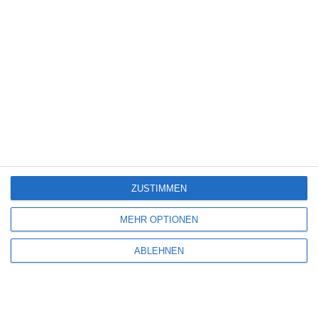
Ein wundervoller Film, der mich sehr berührt hat.
Charlotte Bader
Mittwoch, 23. Dezember 2020 um 21:39 Uhr
Der Film hat mich sehr berührt. Geht einem unter die Haut
SCHREIBE EINEN KOMMENTAR
ZUSTIMMEN
Deine E-Mail-Adresse wird nicht veröffentlicht.
Erforderliche Felder sind
mit
*
markiert
MEHR OPTIONEN
Kommentar
*
ABLEHNEN