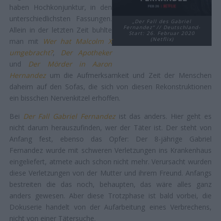
haben Hochkonjunktur, in den
unterschiedlichsten Fassungen.
„Der Fall des Gabriel
Fernandez“ // Deutschland-
Allein in der letzten Zeit buhlte
Start: 26. Februar 2020
(Netflix)
man mit
Wer hat Malcolm X
umgebracht?
,
Der Apotheker
und
Der Mörder in Aaron
Hernandez
um die Aufmerksamkeit und Zeit der Menschen
daheim auf den Sofas, die sich von diesen Rekonstruktionen
ein bisschen Nervenkitzel erhoffen.
Bei
Der Fall Gabriel Fernandez
ist das anders. Hier geht es
nicht darum herauszufinden, wer der Täter ist. Der steht von
Anfang fest, ebenso das Opfer: Der 8-jährige Gabriel
Fernandez wurde mit schweren Verletzungen ins Krankenhaus
eingeliefert, atmete auch schon nicht mehr. Verursacht wurden
diese Verletzungen von der Mutter und ihrem Freund. Anfangs
bestreiten die das noch, behaupten, das wäre alles ganz
anders gewesen. Aber diese Trotzphase ist bald vorbei, die
Dokuserie handelt von der Aufarbeitung eines Verbrechens,
nicht von einer Tätersuche.