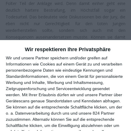
Folter Teil der Anklage wird. Denn damit einher geht eine
deutlich härtere Bestrafung, im Höchstfall sogar ein
Todesurteil. Das bedeutete viele Diskussionen bei der Jury, die
eben nicht nur Gerechtigkeit für den toten Jungen
wiederherstellen sollte, sondern sich auch mit den
Konsequenzen auseinandersetzen musste. Können sie damit
leben, ein anderes Leben auf dem Gewissen zu haben?
Wir respektieren Ihre Privatsphäre
Wo wart ihr, als er Hilfe brauchte?
Wir und unsere Partner speichern und/oder greifen auf
Vor allem aber zeigt die Doku ein System, das an vielen Stellen
Informationen wie Cookies auf einem Gerät zu und verarbeiten
völlig versagt hat, teils durch Inkompetenz, teils durch
personenbezogene Daten wie eindeutige Kennungen und
Korruption. Wenn der Staatsanwalt Unterlagen von der Polizei
Standardinformationen, die von einem Gerät für personalisierte
einklagen muss, die wiederum einer FBI-Agentin drohen,
Werbung und Inhalte, Werbung und Inhaltsmessung,
Jugendämter jegliche Auskunft verweigern, dann nimmt der
Zielgruppenforschung und Serviceentwicklung gesendet
vermeintliche Einzelfall ungeahnte Dimensionen an. Hinweise
werden.
Mit Ihrer Erlaubnis dürfen wir und unsere Partner über
Gerätescans genaue Standortdaten und Kenndaten abfragen.
wurden missachtet, Zeugen kein Glauben geschenkt, selbst
Sie können auf die entsprechende Schaltfläche klicken, um der
Gabriel wurde nie wirklich gehört. Und zum Schluss wird
o. a. Datenverarbeitung durch uns und unsere 824 Partner
vertuscht, so gut es nur geht. Als wäre das Schicksal des
zuzustimmen. Alternativ können Sie auf die entsprechende
Jungen nicht auch so schon schockierend genug, lässt
Der Fall
Schaltfläche klicken, um die Einwilligung abzulehnen oder um
Gabriel Fernandez
keinen Zweifel daran, dass es leicht zu