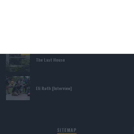
Die Chefin: Der Wolf
6
Heute fängt mein neues Leben an
6
The Last House
Eli Roth [Interview]
SITEMAP