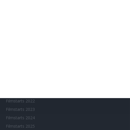
Anime on Demand
Arthouse CNMA
Chinesisches Filmfest München
Eventkalender
Fantasy Filmfest Special
Filmfeste
Filmstarts 2017
Filmstarts 2018
Filmstarts 2019
Filmstarts 2020
Filmstarts 2021
Filmstarts 2022
Filmstarts 2023
Filmstarts 2024
Filmstarts 2025