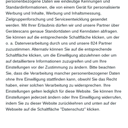
personenbezogene Daten wie eindeutige Kennungen und
weitere sind bereits angekündigt.
Standardinformationen, die von einem Gerät für personalisierte
Werbung und Inhalte, Werbung und Inhaltsmessung,
UND WEG WAR ER …
Zielgruppenforschung und Serviceentwicklung gesendet
werden.
Mit Ihrer Erlaubnis dürfen wir und unsere Partner über
Gerätescans genaue Standortdaten und Kenndaten abfragen.
Erzählt wird diesmal von einem Vorfall, der sich im Herbst 2009
Sie können auf die entsprechende Schaltfläche klicken, um der
zugetragen hat. Dabei geht es um eine Familie, die an einem
o. a. Datenverarbeitung durch uns und unsere 824 Partner
eigenen UFO bastelte, eine Art Heißluftballon. Dieses hob auch
zuzustimmen. Alternativ können Sie auf die entsprechende
tatsächlich ab, erfüllte also seinen Zweck. Weniger geplant war,
Schaltfläche klicken, um die Einwilligung abzulehnen oder um
dass in diesem Moment auch der sechsjährige Sohn Falcon an
auf detailliertere Informationen zuzugreifen und um Ihre
Bord war, der gemeinsam mit dem Ballon abhob. Die Eltern
Einstellungen vor der Zustimmung zu ändern.
Bitte beachten
Richard und Mayumi Heene waren verständlicherweise außer
Sie, dass die Verarbeitung mancher personenbezogener Daten
sich vor Sorge, informierten die Behörden, eine groß angelegte
ohne Ihre Einwilligung stattfinden kann, obwohl Sie das Recht
haben, einer solchen Verarbeitung zu widersprechen. Ihre
Such- und Rettungsaktion wurde gestartet.
Trainwreck: Der
Einstellungen gelten lediglich für diese Website. Sie können Ihre
Ballon-Junge
klingt nach einem dieser Alltagsabenteuer, die
Einstellungen jederzeit ändern oder Ihre Einwilligung widerrufen,
entweder mit einer großen Tragödie oder einem Wunder
indem Sie zu dieser Website zurückkehren und unten auf der
enden. Tatsächlich fällt das Ende anders aus, ist zwar
Webseite auf die Schaltfläche "Datenschutz" klicken.
tatsächlich ein Anlass zum Wundern, aber nicht in der Form,
wie man das erwarten würde.