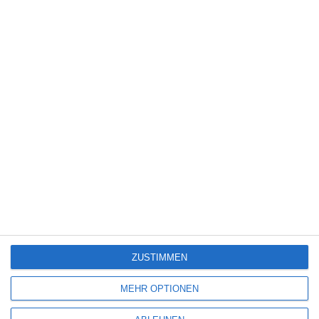
SCHREIBE EINEN KOMMENTAR
Deine E-Mail-Adresse wird nicht veröffentlicht.
Erforderliche Felder sind
mit
*
markiert
Kommentar
*
Name
*
ZUSTIMMEN
MEHR OPTIONEN
E-Mail-Adresse
*
Website