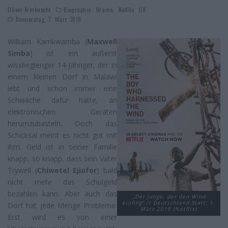
Oliver Armknecht
Biographie
Drama
Netflix
UK
Donnerstag, 7. März 2019
William Kamkwamba (
Maxwell
Simba
) ist ein äußerst
wissbegieriger 14-Jähriger, der in
einem kleinen Dorf in Malawi
lebt und schon immer eine
Schwäche dafür hatte, an
elektronischen Geräten
herumzubasteln. Doch das
Schicksal meint es nicht gut mit
ihm. Geld ist in seiner Familie
knapp, so knapp, dass sein Vater
Trywell (
Chiwetel Ejiofor
) bald
nicht mehr das Schulgeld
bezahlen kann. Aber auch das
„Der Junge, der den Wind
einfing“ // Deutschland-Start: 1.
Dorf hat jede Menge Probleme:
März 2019 (Netflix)
Erst wird es von einer