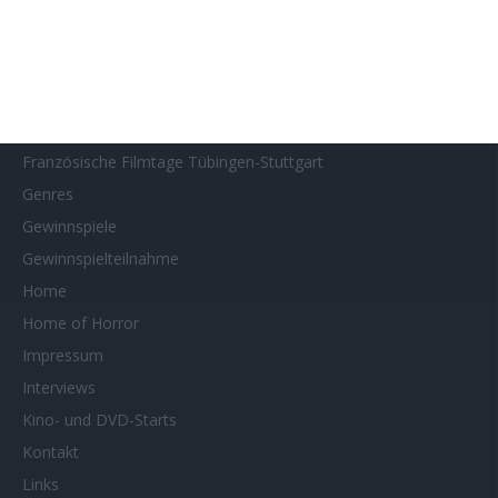
Filmstarts 2024
Filmstarts 2025
Filmstarts 2026
Filmtastic
Filmtipps
Französische Filmtage Tübingen-Stuttgart
Genres
Gewinnspiele
Gewinnspielteilnahme
Home
Home of Horror
Impressum
Interviews
Kino- und DVD-Starts
Kontakt
Links