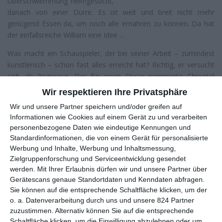
Überschwemmung heimgesucht,
danach von einer Dürre. Es ist weit und breit nicht mehr
genügend Essen da, um noch alle ernähren zu können. Da hat
der einfallsreiche William eine Idee …
Was macht ein Schauspieler, der bei seiner Arbeit – zumindest
künstlerisch – schon fast alles erreicht hat? Richtig, er versucht
sich als Regisseur. Der für einen Oscar nominierte Chiwetel
Ejiofor (
12 Years a Slave
) ist das neueste Beispiel einer langen
Wir respektieren Ihre Privatsphäre
Liste an Darstellern, die weitergehende Ambitionen hegen. Für
Wir und unsere Partner speichern und/oder greifen auf
sein Debüt suchte sich der in Nigeria geborene Brite ein Thema
Informationen wie Cookies auf einem Gerät zu und verarbeiten
aus, das wie gemacht ist für einen Film. Ein Junge aus ärmsten
personenbezogene Daten wie eindeutige Kennungen und
Verhältnissen, der seine Familie, sogar sein ganzes Dorf rettet?
Standardinformationen, die von einem Gerät für personalisierte
Da werden die Augen ja schon feucht, noch bevor der Film
Werbung und Inhalte, Werbung und Inhaltsmessung,
überhaupt angefangen hat.
Zielgruppenforschung und Serviceentwicklung gesendet
werden.
Mit Ihrer Erlaubnis dürfen wir und unsere Partner über
Die lange, bittere Vorgeschichte
Gerätescans genaue Standortdaten und Kenndaten abfragen.
Dabei nimmt diese Rettungstat, dem Titel zum Trotz, in
Der
Sie können auf die entsprechende Schaltfläche klicken, um der
Junge, der den Wind einfing
nur einen sehr kleinen Teil ein.
o. a. Datenverarbeitung durch uns und unsere 824 Partner
Wichtiger war es Ejiofor, der auch das Drehbuch schrieb, die
zuzustimmen. Alternativ können Sie auf die entsprechende
Umstände des Jungen aufzuzeigen. Material dafür gab es
Schaltfläche klicken, um die Einwilligung abzulehnen oder um