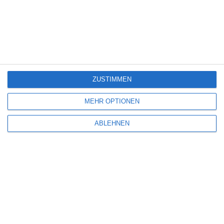
BACKROOMS
Oliver Armknecht
Horror
Mystery
USA
Sonntag, 31. Mai 2026
6
ZUSTIMMEN
MEHR OPTIONEN
ABLEHNEN
PROMISED SKY
Elias Schäfer
Drama
Frankreich
Tunesien
Freitag, 21. November 2025