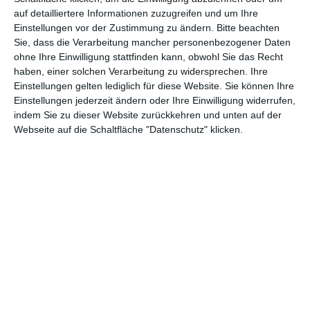
reichlich, die Grundlage für den
Netflix
-Film lieferte das
auf detailliertere Informationen zuzugreifen und um Ihre
gleichnamige Buch, in dem der tatsächliche William
Einstellungen vor der Zustimmung zu ändern.
Bitte beachten
Sie, dass die Verarbeitung mancher personenbezogener Daten
Kamkwamba seine Lebensgeschichte festhielt. Entsprechend
ohne Ihre Einwilligung stattfinden kann, obwohl Sie das Recht
viele Details finden sich auch in dem Film wieder, die weniger
haben, einer solchen Verarbeitung zu widersprechen. Ihre
mit den Errungenschaften des Jungen zu tun haben, sondern
Einstellungen gelten lediglich für diese Website. Sie können Ihre
vielmehr die Lebensbedingungen aufzeigen.
Einstellungen jederzeit ändern oder Ihre Einwilligung widerrufen,
indem Sie zu dieser Website zurückkehren und unten auf der
Webseite auf die Schaltfläche "Datenschutz" klicken.
Die sind ausgesprochen bitter. Das Geld ist von Anfang an
knapp, später kommt der Essensmangel hinzu, mit für uns