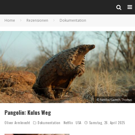
Home
Rezensionen
Dokumentation
© Netflix/Gareth Thomas
Pangolin: Kulus Weg
Oliver Armknecht
Dokumentation
Netflix
USA
Samstag, 26. April 2025