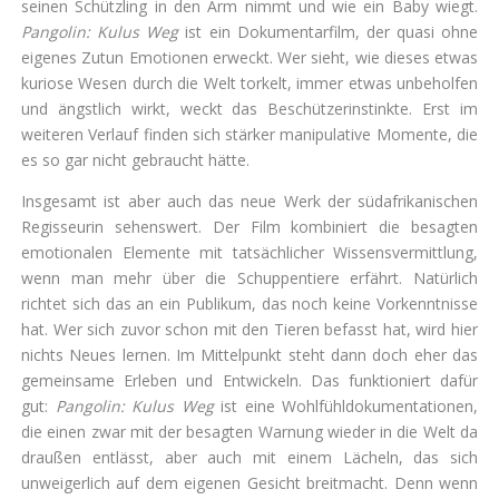
seinen Schützling in den Arm nimmt und wie ein Baby wiegt.
Pangolin: Kulus Weg
ist ein Dokumentarfilm, der quasi ohne
eigenes Zutun Emotionen erweckt. Wer sieht, wie dieses etwas
kuriose Wesen durch die Welt torkelt, immer etwas unbeholfen
und ängstlich wirkt, weckt das Beschützerinstinkte. Erst im
weiteren Verlauf finden sich stärker manipulative Momente, die
es so gar nicht gebraucht hätte.
Insgesamt ist aber auch das neue Werk der südafrikanischen
Regisseurin sehenswert. Der Film kombiniert die besagten
emotionalen Elemente mit tatsächlicher Wissensvermittlung,
wenn man mehr über die Schuppentiere erfährt. Natürlich
richtet sich das an ein Publikum, das noch keine Vorkenntnisse
hat. Wer sich zuvor schon mit den Tieren befasst hat, wird hier
nichts Neues lernen. Im Mittelpunkt steht dann doch eher das
gemeinsame Erleben und Entwickeln. Das funktioniert dafür
gut:
Pangolin: Kulus Weg
ist eine Wohlfühldokumentationen,
die einen zwar mit der besagten Warnung wieder in die Welt da
draußen entlässt, aber auch mit einem Lächeln, das sich
unweigerlich auf dem eigenen Gesicht breitmacht. Denn wenn