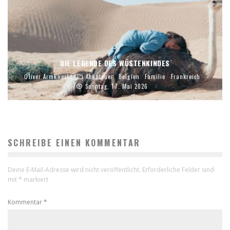
DIE LEGENDE DES WÜSTENKINDES
Oliver Armknecht
Abenteuer
Belgien
Familie
Frankreich
Sonntag, 17. Mai 2026
SCHREIBE EINEN KOMMENTAR
Deine E-Mail-Adresse wird nicht veröffentlicht.
Erforderliche Felder sind
mit
*
markiert
Kommentar
*