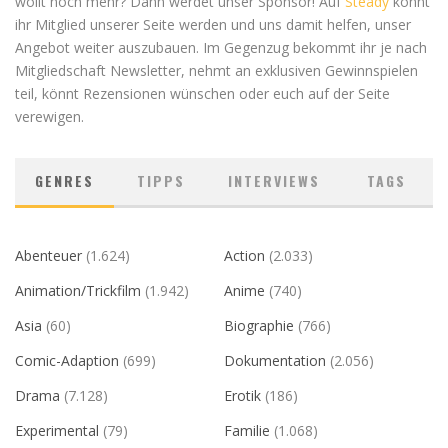
wollt noch mehr? Dann werdet unser Sponsor! Auf
Steady
könnt
ihr Mitglied unserer Seite werden und uns damit helfen, unser
Angebot weiter auszubauen. Im Gegenzug bekommt ihr je nach
Mitgliedschaft Newsletter, nehmt an exklusiven Gewinnspielen
teil, könnt Rezensionen wünschen oder euch auf der Seite
verewigen.
GENRES
TIPPS
INTERVIEWS
TAGS
Abenteuer
(1.624)
Action
(2.033)
Animation/Trickfilm
(1.942)
Anime
(740)
Asia
(60)
Biographie
(766)
Comic-Adaption
(699)
Dokumentation
(2.056)
Drama
(7.128)
Erotik
(186)
Experimental
(79)
Familie
(1.068)