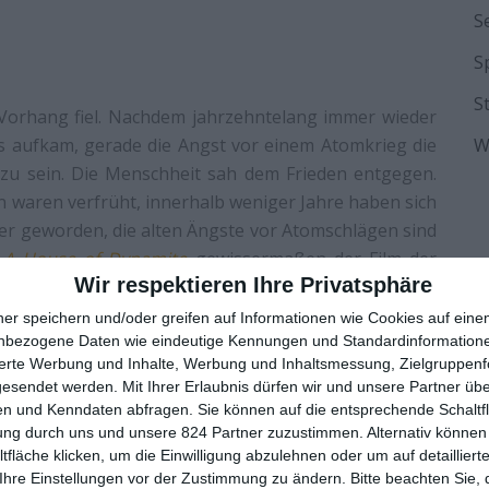
S
K
S
S
e Vorhang fiel. Nachdem jahrzehntelang immer wieder
gs aufkam, gerade die Angst vor einem Atomkrieg die
W
 zu sein. Die Menschheit sah dem Frieden entgegen.
n waren verfrüht, innerhalb weniger Jahre haben sich
cher geworden, die alten Ängste vor Atomschlägen sind
l
A House of Dynamite
gewissermaßen der Film der
Wir respektieren Ihre Privatsphäre
nd in einen Thriller gepackt werden, der einen
dem Film gar nicht um den Krieg, so weit kommt es gar
ner speichern und/oder greifen auf Informationen wie Cookies auf ein
 genau geschehen wird, wenn die Rakete ihr Ziel trifft.
nbezogene Daten wie eindeutige Kennungen und Standardinformatione
sierte Werbung und Inhalte, Werbung und Inhaltsmessung, Zielgruppen
 der quälenden Phase zwischen dem Entdecken des
gesendet werden.
Mit Ihrer Erlaubnis dürfen wir und unsere Partner ü
n und Kenndaten abfragen. Sie können auf die entsprechende Schaltfl
s Präsidenten, wie die USA reagieren sollen. Warten
ung durch uns und unsere 824 Partner zuzustimmen. Alternativ können 
eren damit weitere Angriffe oder setzen sie zu einem
fläche klicken, um die Einwilligung abzulehnen oder um auf detailliert
n? Zumal ja nicht einmal klar ist, wer der Gegner
Ihre Einstellungen vor der Zustimmung zu ändern.
Bitte beachten Sie, 