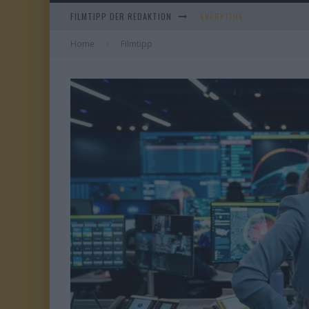
FILMTIPP DER REDAKTION
WHAM! – 10 DAYS IN CHIN
Home
Filmtipp
IM SPIEGEL MEINER MUTTE
DUELL IN DER SONNE
EVERYTIME