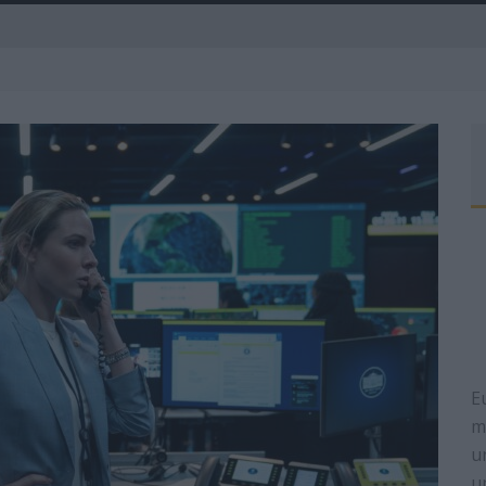
A
R
E
m
u
u