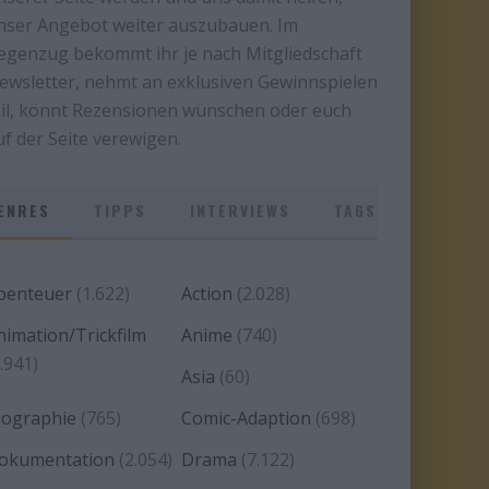
nser Angebot weiter auszubauen. Im
egenzug bekommt ihr je nach Mitgliedschaft
ewsletter, nehmt an exklusiven Gewinnspielen
eil, könnt Rezensionen wünschen oder euch
uf der Seite verewigen.
ENRES
TIPPS
INTERVIEWS
TAGS
benteuer
(1.622)
Action
(2.028)
nimation/Trickfilm
Anime
(740)
.941)
Asia
(60)
iographie
(765)
Comic-Adaption
(698)
okumentation
(2.054)
Drama
(7.122)