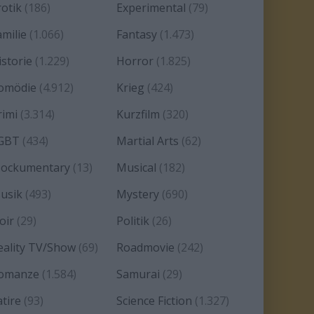
rotik
(186)
Experimental
(79)
amilie
(1.066)
Fantasy
(1.473)
istorie
(1.229)
Horror
(1.825)
omödie
(4.912)
Krieg
(424)
rimi
(3.314)
Kurzfilm
(320)
GBT
(434)
Martial Arts
(62)
ockumentary
(13)
Musical
(182)
usik
(493)
Mystery
(690)
oir
(29)
Politik
(26)
eality TV/Show
(69)
Roadmovie
(242)
omanze
(1.584)
Samurai
(29)
atire
(93)
Science Fiction
(1.327)