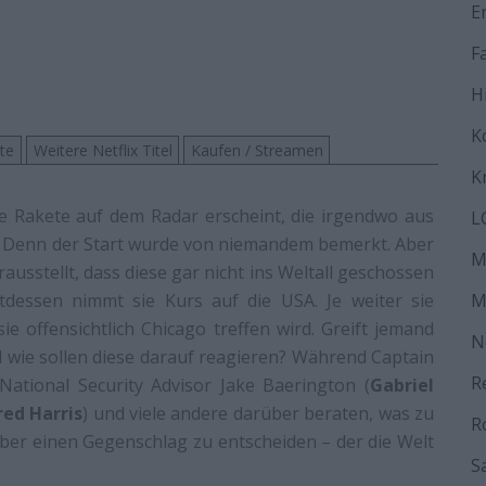
E
F
H
K
ste
Weitere Netflix Titel
Kaufen / Streamen
K
ne Rakete auf dem Radar erscheint, die irgendwo aus
L
. Denn der Start wurde von niemandem bemerkt. Aber
M
rausstellt, dass diese gar nicht ins Weltall geschossen
dessen nimmt sie Kurs auf die USA. Je weiter sie
M
e offensichtlich Chicago treffen wird. Greift jemand
N
d wie sollen diese darauf reagieren? Während Captain
R
National Security Advisor Jake Baerington (
Gabriel
red Harris
) und viele andere darüber beraten, was zu
R
über einen Gegenschlag zu entscheiden – der die Welt
S