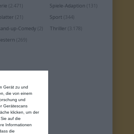
erie
(2.471)
Spiele-Adaption
(131)
platter
(21)
Sport
(344)
tand-up-Comedy
(2)
Thriller
(3.178)
estern
(269)
em Gerät zu und
n, die von einem
forschung und
ber Gerätescans
äche klicken, um der
Sie auf die
ere Informationen
dass die