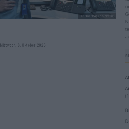
u
G
© Eros Hoagland/Netflix
N
t
a
Mittwoch, 8. Oktober 2025
G
A
A
(1
B
D