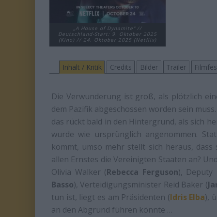
„A House of Dynamite“ //
Deutschland-Start: 9. Oktober 2025
(Kino) // 24. Oktober 2025 (Netflix)
Inhalt / Kritik
Credits
Bilder
Trailer
Filmfe
Die Verwunderung ist groß, als plötzlich ei
dem Pazifik abgeschossen worden sein muss
das rückt bald in den Hintergrund, als sich he
wurde wie ursprünglich angenommen. Statt
kommt, umso mehr stellt sich heraus, dass si
allen Ernstes die Vereinigten Staaten an? Un
Olivia Walker (
Rebecca Ferguson
), Deputy 
Basso
), Verteidigungsminister Reid Baker (
Ja
tun ist, liegt es am Präsidenten (
Idris Elba
), 
an den Abgrund führen könnte …