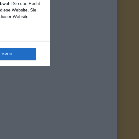
obwohl Sie das Recht
 diese Website. Sie
 dieser Website
TIMMEN