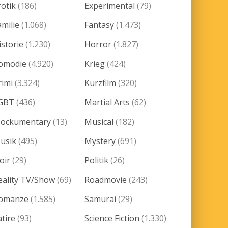
rotik
(186)
Experimental
(79)
amilie
(1.068)
Fantasy
(1.473)
istorie
(1.230)
Horror
(1.827)
omödie
(4.920)
Krieg
(424)
rimi
(3.324)
Kurzfilm
(320)
GBT
(436)
Martial Arts
(62)
ockumentary
(13)
Musical
(182)
usik
(495)
Mystery
(691)
oir
(29)
Politik
(26)
eality TV/Show
(69)
Roadmovie
(243)
omanze
(1.585)
Samurai
(29)
atire
(93)
Science Fiction
(1.330)