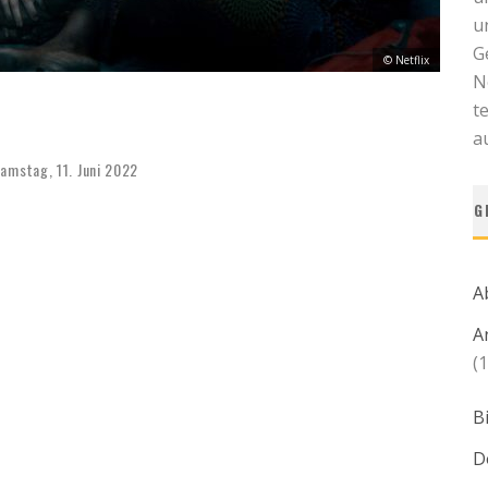
u
G
© Netflix
N
t
a
amstag, 11. Juni 2022
G
A
A
(1
B
D