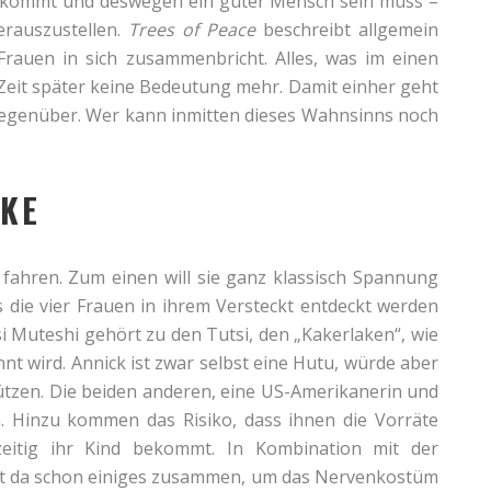
he kommt und deswegen ein guter Mensch sein muss –
rauszustellen.
Trees of Peace
beschreibt allgemein
Frauen in sich zusammenbricht. Alles, was im einen
Zeit später keine Bedeutung mehr. Damit einher geht
egenüber. Wer kann inmitten dieses Wahnsinns noch
CKE
 fahren. Zum einen will sie ganz klassisch Spannung
 die vier Frauen in ihrem Versteckt entdeckt werden
i Muteshi gehört zu den Tutsi, den „Kakerlaken“, wie
 wird. Annick ist zwar selbst eine Hutu, würde aber
hützen. Die beiden anderen, eine US-Amerikanerin und
. Hinzu kommen das Risiko, dass ihnen die Vorräte
zeitig ihr Kind bekommt. In Kombination mit der
t da schon einiges zusammen, um das Nervenkostüm