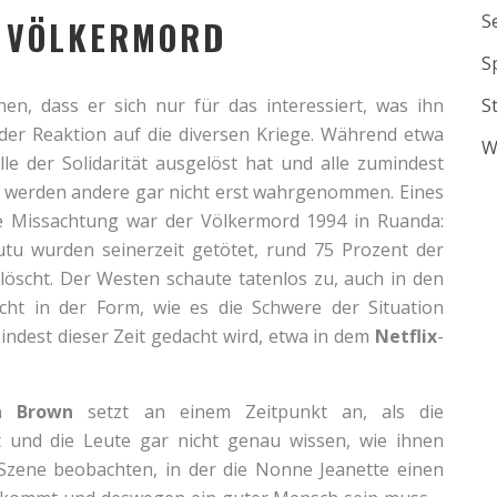
S
N VÖLKERMORD
S
n, dass er sich nur für das interessiert, was ihn
S
 der Reaktion auf die diversen Kriege. Während etwa
W
le der Solidarität ausgelöst hat und alle zumindest
, werden andere gar nicht erst wahrgenommen. Eines
che Missachtung war der Völkermord 1994 in Ruanda:
tu wurden seinerzeit getötet, rund 75 Prozent der
öscht. Der Westen schaute tatenlos zu, auch in den
ht in der Form, wie es die Schwere der Situation
mindest dieser Zeit gedacht wird, etwa in dem
Netflix
-
a Brown
setzt an einem Zeitpunkt an, als die
t und die Leute gar nicht genau wissen, wie ihnen
n Szene beobachten, in der die Nonne Jeanette einen