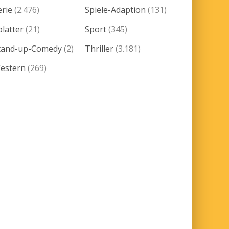
erie
(2.476)
Spiele-Adaption
(131)
platter
(21)
Sport
(345)
tand-up-Comedy
(2)
Thriller
(3.181)
estern
(269)