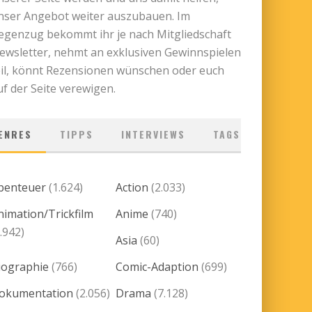
nser Angebot weiter auszubauen. Im
egenzug bekommt ihr je nach Mitgliedschaft
ewsletter, nehmt an exklusiven Gewinnspielen
eil, könnt Rezensionen wünschen oder euch
uf der Seite verewigen.
ENRES
TIPPS
INTERVIEWS
TAGS
benteuer
(1.624)
Action
(2.033)
nimation/Trickfilm
Anime
(740)
.942)
Asia
(60)
iographie
(766)
Comic-Adaption
(699)
okumentation
(2.056)
Drama
(7.128)