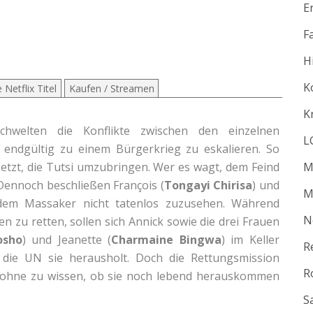
E
F
H
K
 Netflix Titel
Kaufen / Streamen
K
hwelten die Konflikte zwischen den einzelnen
L
endgültig zu einem Bürgerkrieg zu eskalieren. So
setzt, die Tutsi umzubringen. Wer es wagt, dem Feind
M
 Dennoch beschließen François (
Tongayi Chirisa
) und
M
 dem Massaker nicht tatenlos zuzusehen. Während
N
n zu retten, sollen sich Annick sowie die drei Frauen
osho
) und Jeanette (
Charmaine Bingwa
) im Keller
R
s die UN sie herausholt. Doch die Rettungsmission
R
rt, ohne zu wissen, ob sie noch lebend herauskommen
S