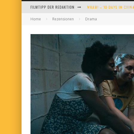
FILMTIPP DER REDAKTION
WHAM! – 10 DAYS IN CHIN
Home
Rezensionen
Drama
TANGLES
DUELL IN DER SONNE
EVERYTIME