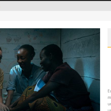
A
E
m
u
u