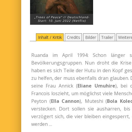
„Trees of Peace“ // Deutschland-
Start: 10. Juni 2022 (Netflix)
Inhalt / Kritik
Credits
Bilder
Trailer
Weitere
Ruanda im April 1994: Schon länger sc
Bevölkerungsgruppen. Nun droht die Krise 
haben es sich Teile der Hutu in den Kopf ge
zu helfen, der muss ebenfalls dran glauben.
seine Frau Annick (
Eliane Umuhire
), bei
Francois loszieht, um möglichst viele Mensche
Peyton (
Ella Cannon
), Muteshi (
Bola Kole
verstecken. Dort sollen sie ausharren, bi
verzögert sich, die vier bleiben eingesper
werden …