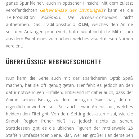
ganze Spur kleiner, auch in optischer Hinsicht. Mit dem zuletzt
veröffentlichten
Geheimnisse des Dschungels
s
kann es die
TV-Produktion
Pokémon: Die Arceus-Chroniken
nicht
aufnehmen. Das Traditionsstudio
OLM
, welches den Anime
seit den Anfängen produziert, hatte wohl nicht die Mittel, um
aus dem Event eines zu machen, welches visuell diesen Namen
verdient.
ÜBERFLÜSSIGE NEBENGESCHICHTE
Nun kann die Serie auch mit der spärlicheren Optik Spaß
machen, hat sie oft genug getan. Hier fehlt es jedoch an den
dafür notwendigen Einfällen. Irritierend ist dabei auch, dass der
Anime keinen Bezug zu dem besagten Spiel hat, den er
eigentlich bewerben soll. So taucht zwar Arceus auf, welches
beidem den Titel gibt. Von dem Setting des alten Hisui, wie die
Sinnoh Region früher hieß, ist jedoch nichts zu sehen.
Stattdessen gibt es die üblichen Figuren der mittlerweile 25
Staffeln umfassenden Serie. Klar, wer ein großer Fan derselben