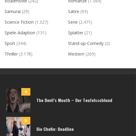
Roadmovie
(242)
Romanze
(1.584)
Samurai
(29)
Satire
(93)
Science Fiction
(1.327)
Serie
(2.471)
Spiele-Adaption
(131)
Splatter
(21)
Sport
(344)
Stand-up-Comedy
(2)
Thriller
(3.178)
Western
(269)
4
The Devil’s Mouth – Der Teufelsschlund
5
Die Chefin: Deadline