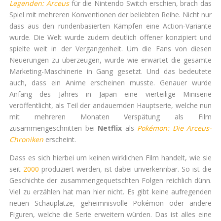
Legenden: Arceus
für die Nintendo Switch erschien, brach das
Spiel mit mehreren Konventionen der beliebten Reihe. Nicht nur
dass aus den rundenbasierten Kämpfen eine Action-Variante
wurde. Die Welt wurde zudem deutlich offener konzipiert und
spielte weit in der Vergangenheit. Um die Fans von diesen
Neuerungen zu überzeugen, wurde wie erwartet die gesamte
Marketing-Maschinerie in Gang gesetzt. Und das bedeutete
auch, dass ein Anime erscheinen musste. Genauer wurde
Anfang des Jahres in Japan eine vierteilige Miniserie
veröffentlicht, als Teil der andauernden Hauptserie, welche nun
mit mehreren Monaten Verspätung als Film
zusammengeschnitten bei
Netflix
als
Pokémon: Die Arceus-
Chroniken
erscheint.
Dass es sich hierbei um keinen wirklichen Film handelt, wie sie
seit
2000
produziert werden, ist dabei unverkennbar. So ist die
Geschichte der zusammengequetschten Folgen reichlich dünn.
Viel zu erzählen hat man hier nicht. Es gibt keine aufregenden
neuen Schauplätze, geheimnisvolle Pokémon oder andere
Figuren, welche die Serie erweitern würden. Das ist alles eine