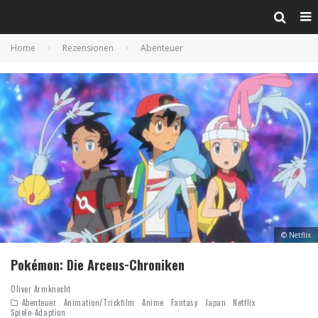
Home
Rezensionen
Abenteuer
© Netflix
Pokémon: Die Arceus-Chroniken
Oliver Armknecht
Abenteuer
Animation/Trickfilm
Anime
Fantasy
Japan
Netflix
Spiele-Adaption