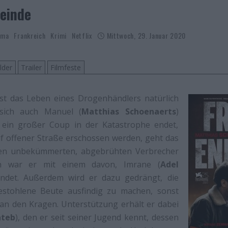
einde
ama
Frankreich
Krimi
Netflix
Mittwoch, 29. Januar 2020
lder
Trailer
Filmfeste
st das Leben eines Drogenhändlers natürlich
 sich auch Manuel (
Matthias Schoenaerts
)
 ein großer Coup in der Katastrophe endet,
f offener Straße erschossen werden, geht das
en unbekümmerten, abgebrühten Verbrecher
ch war er mit einem davon, Imrane (
Adel
undet. Außerdem wird er dazu gedrängt, die
estohlene Beute ausfindig zu machen, sonst
 an den Kragen. Unterstützung erhält er dabei
ateb
), den er seit seiner Jugend kennt, dessen