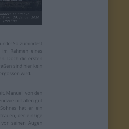
ündete Feinde“ //
-Start: 29. Januar 2020
(Netflix)
eunde! So zumindest
h im Rahmen eines
en. Doch die ersten
raßen sind hier kein
vergossen wird.
it. Manuel, von den
endwie mit allen gut
 Sohnes hat er ein
trauen, der einzige
 vor seinen Augen