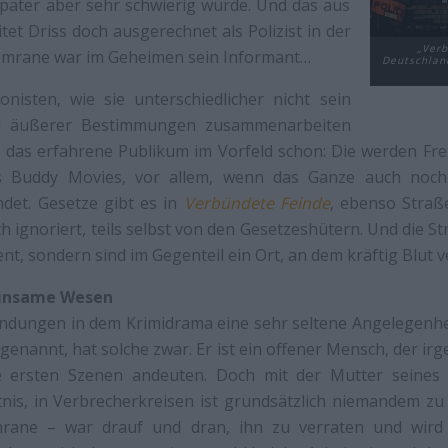
später aber sehr schwierig wurde. Und das aus
et Driss doch ausgerechnet als Polizist in der
„Verb
 Imrane war im Geheimen sein Informant…
Deutschland
isten, wie sie unterschiedlicher nicht sein
d äußerer Bestimmungen zusammenarbeiten
das erfahrene Publikum im Vorfeld schon: Die werden Fr
es Buddy Movies, vor allem, wenn das Ganze auch noc
ndet. Gesetze gibt es in
Verbündete Feinde
, ebenso Straß
ch ignoriert, teils selbst von den Gesetzeshütern. Und die St
t, sondern sind im Gegenteil ein Ort, an dem kräftig Blut 
einsame Wesen
ndungen in dem Krimidrama eine sehr seltene Angelegenhe
nannt, hat solche zwar. Er ist ein offener Mensch, der irg
 ersten Szenen andeuten. Doch mit der Mutter seines
tnis, in Verbrecherkreisen ist grundsätzlich niemandem zu 
mrane – war drauf und dran, ihn zu verraten und wird