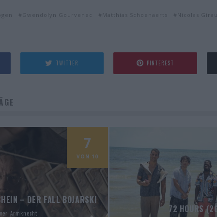
ogen
Gwendolyn Gourvenec
Matthias Schoenaerts
Nicolas Gira
TWITTER
PINTEREST
ÄGE
7
VON 10
HEIN – DER FALL BOJARSKI
72 HOURS (2
iver Armknecht