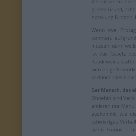
Verhältnis zu ihm 
gutem Grund, arbeit
Abteilung Drogen,
Wenn zwei Protagon
könnten, aufgrun
müssen, dann weiß 
ist das Gesetz d
Roadmovies stattfi
werden geflissentli
verbindendes Elemen
Der Mensch, das 
Ohnehin sind Verbi
anderen nur Manu ge
auskommt, wie die
schwieriges Verhäl
echte Freund – I