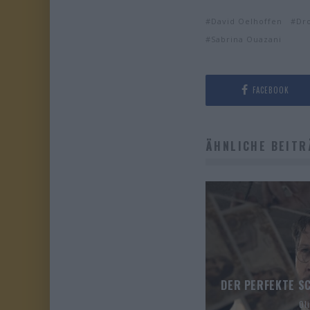
David Oelhoffen
Dr
Sabrina Ouazani
FACEBOOK
ÄHNLICHE BEITR
DER PERFEKTE SC
Ol