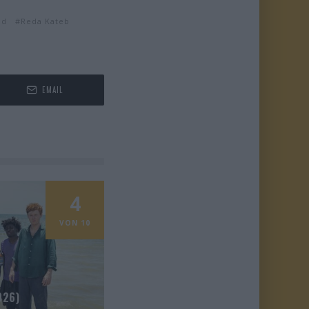
ud
Reda Kateb
EMAIL
4
VON 10
026)