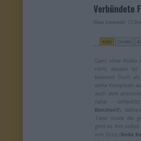
Verbündete F
Oliver Armknecht
Dr
Kritik
Credits
Bi
Ganz ohne Risiko i
nicht, dessen ist
bewusst. Doch als
seine Komplizen au
auch dem ansonst
nahe – schließli
Bencherif
), befre
Täter sowie die g
geht es ihm selbst
von Driss (
Reda K