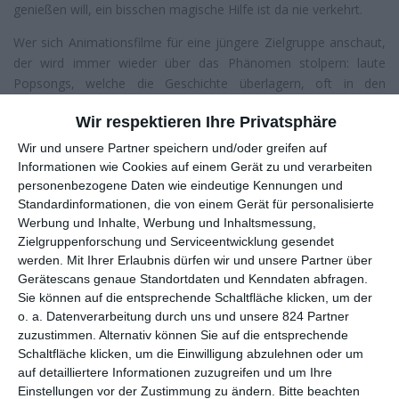
genießen will, ein bisschen magische Hilfe ist da nie verkehrt.
Wer sich Animationsfilme für eine jüngere Zielgruppe anschaut,
der wird immer wieder über das Phänomen stolpern: laute
Popsongs, welche die Geschichte überlagern, oft in den
unpassendsten Momenten.
Magie in Motown
ist da die
Wir respektieren Ihre Privatsphäre
bemerkenswert konsequente Weiterentwicklung, wenn auch in
einem ungewöhnlichen Format. Denn wie der Titel schon
Wir und unsere Partner speichern und/oder greifen auf
andeutet, steht hier Motown im Mittelpunkt, ein 1959
Informationen wie Cookies auf einem Gerät zu und verarbeiten
gegründetes Plattenlabel, das später die Heimat unzähliger
personenbezogene Daten wie eindeutige Kennungen und
Standardinformationen, die von einem Gerät für personalisierte
R&B-/Soulkünstler wurde, darunter die
Supremes
,
Jackson 5
,
Werbung und Inhalte, Werbung und Inhaltsmessung,
Lionel Richie
oder
Boyz II Men
.
Zielgruppenforschung und Serviceentwicklung gesendet
Best of Motown
werden.
Mit Ihrer Erlaubnis dürfen wir und unsere Partner über
Die sind in der
Netflix
-Animationsserie zwar nicht direkt
Gerätescans genaue Standortdaten und Kenndaten abfragen.
Sie können auf die entsprechende Schaltfläche klicken, um der
vertreten, dafür aber jede Menge Klassiker aus dem reichen
o. a. Datenverarbeitung durch uns und unsere 824 Partner
Motown-Fundus.
Stop in the Name of Love
,
The Tracks of My
zuzustimmen. Alternativ können Sie auf die entsprechende
Tears
und
My Girl
sind nur drei der zwei Dutzend Evergreens,
Schaltfläche klicken, um die Einwilligung abzulehnen oder um
welche hier zum Einsatz kommen und den jeweiligen Episoden
auf detailliertere Informationen zuzugreifen und um Ihre
auch ihre Titel gegeben haben. Besonders daran ist, dass
Einstellungen vor der Zustimmung zu ändern.
Bitte beachten