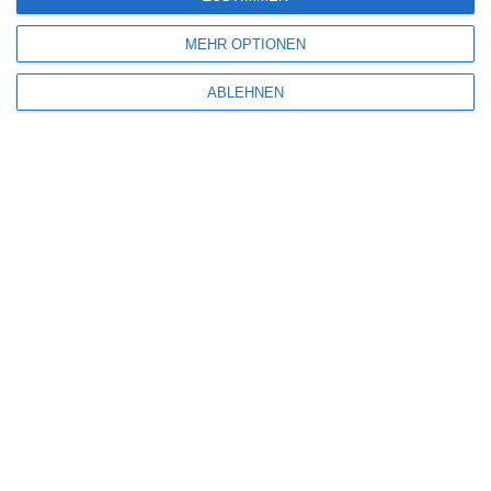
Freitag, 7. August 2026
MEHR OPTIONEN
ABLEHNEN
SCHREIBE EINEN KOMMENTAR
Deine E-Mail-Adresse wird nicht veröffentlicht.
Erforderliche Felder sind
mit
*
markiert
Kommentar
*
Name
*