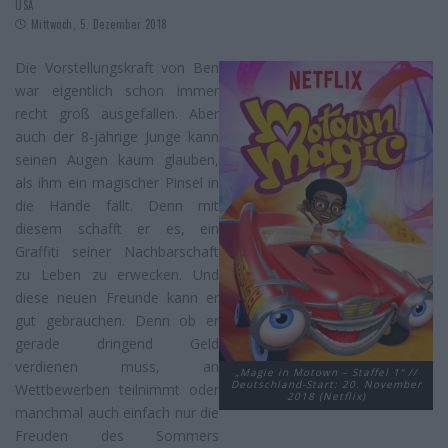
USA
Mittwoch, 5. Dezember 2018
Die Vorstellungskraft von Ben
war eigentlich schon immer
recht groß ausgefallen. Aber
auch der 8-jährige Junge kann
seinen Augen kaum glauben,
als ihm ein magischer Pinsel in
die Hände fällt. Denn mit
diesem schafft er es, ein
Graffiti seiner Nachbarschaft
zu Leben zu erwecken. Und
diese neuen Freunde kann er
gut gebrauchen. Denn ob er
gerade dringend Geld
verdienen muss, an
„Magie in Motown – Staffel 1“ //
Deutschland-Start: 20. November
Wettbewerben teilnimmt oder
2018 (Netflix)
manchmal auch einfach nur die
Freuden des Sommers