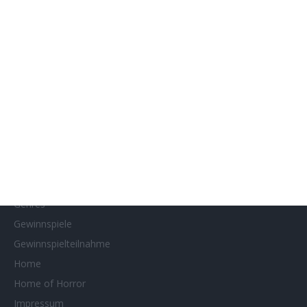
Filmstarts 2020
Filmstarts 2021
Filmstarts 2022
Filmstarts 2023
Filmstarts 2024
Filmstarts 2025
Filmstarts 2026
Filmtastic
Filmtipps
Französische Filmtage Tübingen-Stuttgart
Genres
Gewinnspiele
Gewinnspielteilnahme
Home
Home of Horror
Impressum