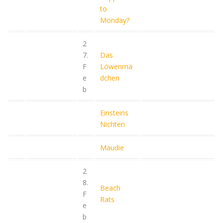
to
Monday?
2
7.
Das
F
Löwenmä
e
dchen
b
Einsteins
Nichten
Maudie
2
8.
Beach
F
Rats
e
b