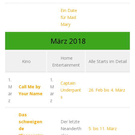
Ein Date
für Mad
Mary
März 2018
Home
Kino
Alle Starts im Detail
Entertainment
1.
1.
Captain
M
Call Me by
M
Underpant
26. Feb bis 4. März
är
Your Name
är
s
z
z
Das
schweigen
Der letzte
de
Neanderth
5. bis 11. März