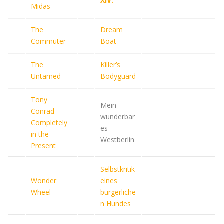
XIV.
Midas
The
Dream
Commuter
Boat
The
Killer’s
Untamed
Bodyguard
Tony
Mein
Conrad –
wunderbar
Completely
es
in the
Westberlin
Present
Selbstkritik
Wonder
eines
Wheel
bürgerliche
n Hundes