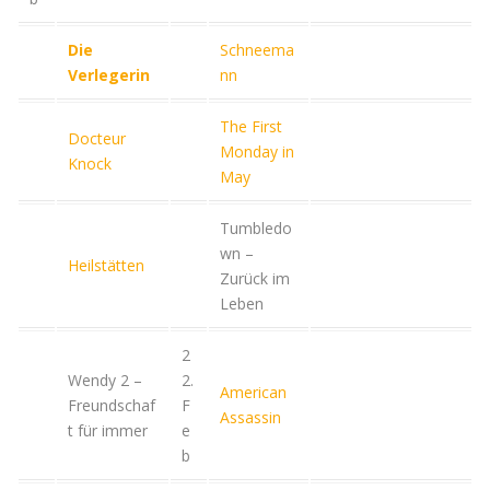
Die
Schneema
Verlegerin
nn
The First
Docteur
Monday in
Knock
May
Tumbledo
wn –
Heilstätten
Zurück im
Leben
2
Wendy 2 –
2.
American
Freundschaf
F
Assassin
t für immer
e
b