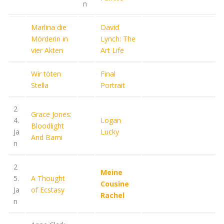
n
Marlina die
David
Mörderin in
Lynch: The
vier Akten
Art Life
Wir töten
Final
Stella
Portrait
2
Grace Jones:
4.
Logan
Bloodlight
Ja
Lucky
And Bami
n
2
Meine
5.
A Thought
Cousine
Ja
of Ecstasy
Rachel
n