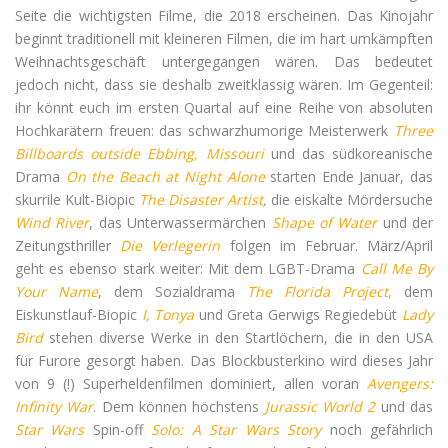
Seite die wichtigsten Filme, die 2018 erscheinen. Das Kinojahr
beginnt traditionell mit kleineren Filmen, die im hart umkämpften
Weihnachtsgeschäft untergegangen wären. Das bedeutet
jedoch nicht, dass sie deshalb zweitklassig wären. Im Gegenteil:
ihr könnt euch im ersten Quartal auf eine Reihe von absoluten
Hochkarätern freuen: das schwarzhumorige Meisterwerk
Three
Billboards outside Ebbing, Missouri
und das südkoreanische
Drama
On the Beach at Night Alone
starten Ende Januar, das
skurrile Kult-Biopic
The Disaster Artist
,
die eiskalte Mördersuche
Wind River
, das Unterwassermärchen
Shape of Water
und der
Zeitungsthriller
Die Verlegerin
folgen im Februar. März/April
geht es ebenso stark weiter: Mit dem LGBT-Drama
Call Me By
Your Name
, dem Sozialdrama
The Florida Project
,
dem
Eiskunstlauf-Biopic
I, Tonya
und Greta Gerwigs Regiedebüt
Lady
Bird
stehen diverse Werke in den Startlöchern, die in den USA
für Furore gesorgt haben. Das Blockbusterkino wird dieses Jahr
von 9 (!) Superheldenfilmen dominiert, allen voran
Avengers:
Infinity War
. Dem können höchstens
Jurassic World 2
und das
Star Wars
Spin-off
Solo: A Star Wars Story
noch gefährlich