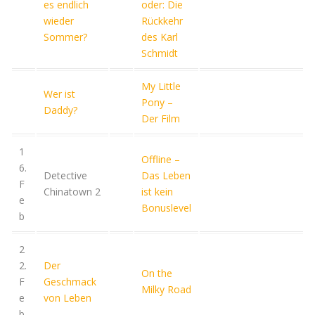
es endlich
oder: Die
wieder
Rückkehr
Sommer?
des Karl
Schmidt
My Little
Wer ist
Pony –
Daddy?
Der Film
1
Offline –
6.
Detective
Das Leben
F
Chinatown 2
ist kein
e
Bonuslevel
b
2
2.
Der
On the
F
Geschmack
Milky Road
e
von Leben
b