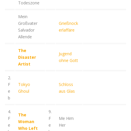
Todeszone
Mein
Großvater
Grießnock
Salvador
erlaffäre
Allende
The
Jugend
Disaster
ohne Gott
Artist
2.
F
Tokyo
Schloss
e
Ghoul
aus Glas
b
4.
9.
The
F
F
Me Him
Woman
e
e
Her
Who Left