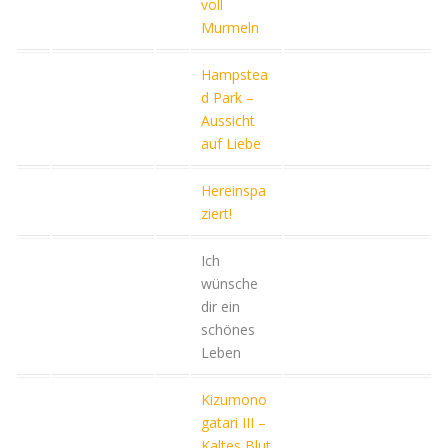
voll
Murmeln
Hampstea
d Park –
Aussicht
auf Liebe
Hereinspa
ziert!
Ich
wünsche
dir ein
schönes
Leben
Kizumono
gatari III –
Kaltes Blut