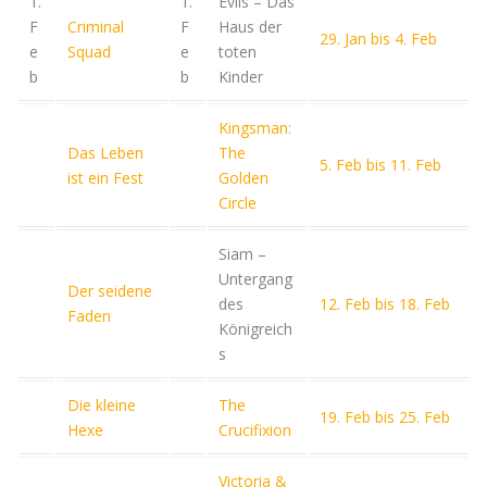
1.
1.
Evils – Das
F
Criminal
F
Haus der
29. Jan bis 4. Feb
e
Squad
e
toten
b
b
Kinder
Kingsman:
Das Leben
The
5. Feb bis 11. Feb
ist ein Fest
Golden
Circle
Siam –
Untergang
Der seidene
des
12. Feb bis 18. Feb
Faden
Königreich
s
Die kleine
The
19. Feb bis 25. Feb
Hexe
Crucifixion
Victoria &