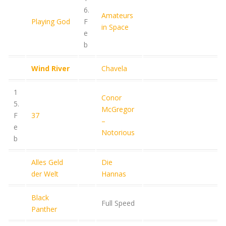
6.
Amateurs
Playing God
F
in Space
e
b
Wind River
Chavela
1
Conor
5.
McGregor
F
37
–
e
Notorious
b
Alles Geld
Die
der Welt
Hannas
Black
Full Speed
Panther