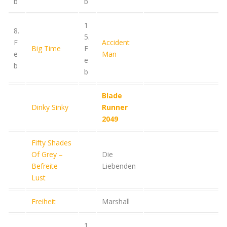
b
b
1
8.
5.
F
Accident
Big Time
F
e
Man
e
b
b
Blade
Dinky Sinky
Runner
2049
Fifty Shades
Of Grey –
Die
Befreite
Liebenden
Lust
Freiheit
Marshall
1