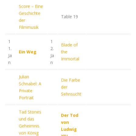
Score – Eine
Geschichte
Table 19
der
Filmmusik
1
1
Blade of
1.
2.
Ein Weg
the
Ja
Ja
Immortal
n
n
Julian
Die Farbe
Schnabel: A
der
Private
Sehnsucht
Portrait
Tad Stones
Der Tod
und das
von
Geheimnis
Ludwig
von König