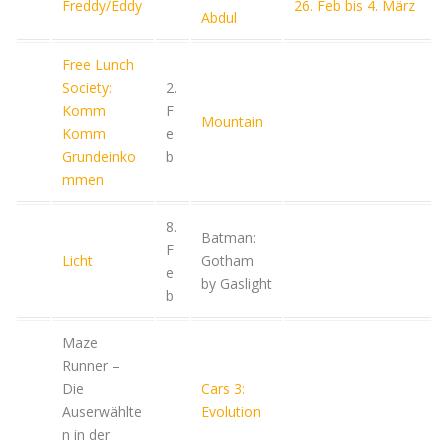
Freddy/Eddy
26. Feb bis 4. März
Abdul
Free Lunch
Society:
2.
Komm
F
Mountain
Komm
e
Grundeinko
b
mmen
8.
Batman:
F
Licht
Gotham
e
by Gaslight
b
Maze
Runner –
Die
Cars 3:
Auserwählte
Evolution
n in der