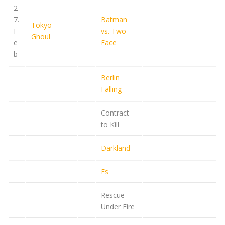
2
7.
Batman
Tokyo
F
vs. Two-
Ghoul
e
Face
b
Berlin
Falling
Contract
to Kill
Darkland
Es
Rescue
Under Fire