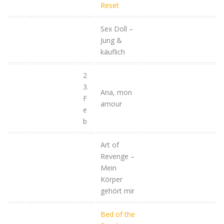
Reset
Sex Doll –
Jung &
käuflich
2
3.
Ana, mon
F
amour
e
b
Art of
Revenge –
Mein
Körper
gehört mir
Bed of the