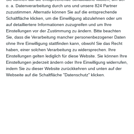
unterschiedlicher kaum sein. So erzählte der obige italienische
o. a. Datenverarbeitung durch uns und unsere 824 Partner
Kollege davon, wie jemand als DJ ganz groß herauskommen
zuzustimmen. Alternativ können Sie auf die entsprechende
will und wie die drei Brüder von ihrem Erfolg berauscht werden.
Schaltfläche klicken, um die Einwilligung abzulehnen oder um
Da geht es irgendwann nur noch ums Geld. Das dänische
A
auf detailliertere Informationen zuzugreifen und um Ihre
Beautiful Life
wiederum stellt uns einen jungen Mann vor, den
Einstellungen vor der Zustimmung zu ändern.
Bitte beachten
Sie, dass die Verarbeitung mancher personenbezogener Daten
man quasi zu seinem Glück zwingen muss. Ob es der Versuch
ohne Ihre Einwilligung stattfinden kann, obwohl Sie das Recht
ist, eigene Musik professionell aufzunehmen, oder die daran
haben, einer solchen Verarbeitung zu widersprechen. Ihre
anschließenden Marketingmaßnahmen, er wehrt sich mit
Einstellungen gelten lediglich für diese Website. Sie können Ihre
Händen und Füßen. Damit zusammen hängt auch die
Einstellungen jederzeit ändern oder Ihre Einwilligung widerrufen,
Diskussion um Kunst und Kommerz. Elliott und Lilly haben da
indem Sie zu dieser Website zurückkehren und unten auf der
doch sehr unterschiedliche Ansichten, was sie aber nicht daran
Webseite auf die Schaltfläche "Datenschutz" klicken.
hindert, Gefühle füreinander zu entwickeln.
SCHÖNE MUSIK TRIFFT AUF ÜBERZOGENES
DRAMA
So richtig originell ist das natürlich nicht. Ab dem Zeitpunkt, an
dem sich die beiden das erste Mal gegenüberstehen, weiß man
ziemlich genau, in welche Richtung das alles geht.