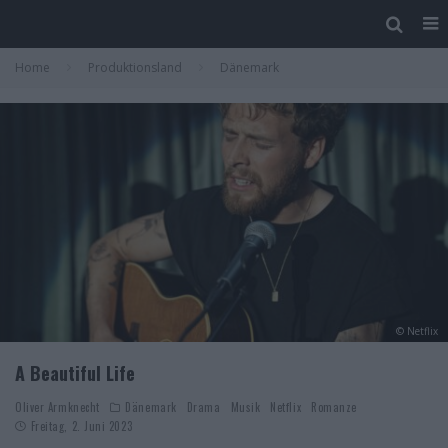
Home
Produktionsland
Dänemark
© Netflix
A Beautiful Life
Oliver Armknecht
Dänemark
Drama
Musik
Netflix
Romanze
Freitag, 2. Juni 2023