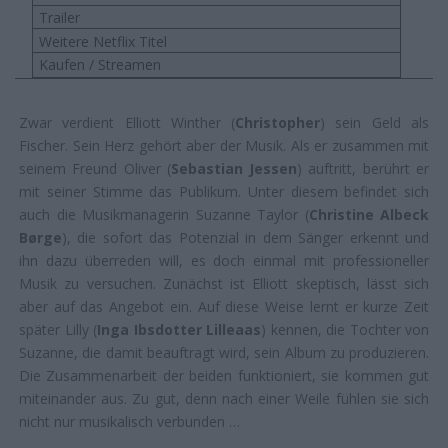
Trailer
Weitere Netflix Titel
Kaufen / Streamen
Zwar verdient Elliott Winther (
Christopher
) sein Geld als
Fischer. Sein Herz gehört aber der Musik. Als er zusammen mit
seinem Freund Oliver (
Sebastian Jessen
) auftritt, berührt er
mit seiner Stimme das Publikum. Unter diesem befindet sich
auch die Musikmanagerin Suzanne Taylor (
Christine Albeck
Børge
), die sofort das Potenzial in dem Sänger erkennt und
ihn dazu überreden will, es doch einmal mit professioneller
Musik zu versuchen. Zunächst ist Elliott skeptisch, lässt sich
aber auf das Angebot ein. Auf diese Weise lernt er kurze Zeit
später Lilly (
Inga Ibsdotter Lilleaas
) kennen, die Tochter von
Suzanne, die damit beauftragt wird, sein Album zu produzieren.
Die Zusammenarbeit der beiden funktioniert, sie kommen gut
miteinander aus. Zu gut, denn nach einer Weile fühlen sie sich
nicht nur musikalisch verbunden …