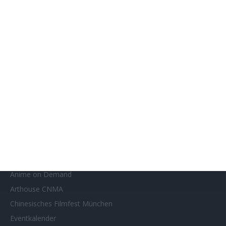
Eli Roth [Interview]
SITEMAP
Aktuelle Neuerscheinungen
Amazon Prime Video
Anime on Demand
Arthouse CNMA
Chinesisches Filmfest München
Eventkalender