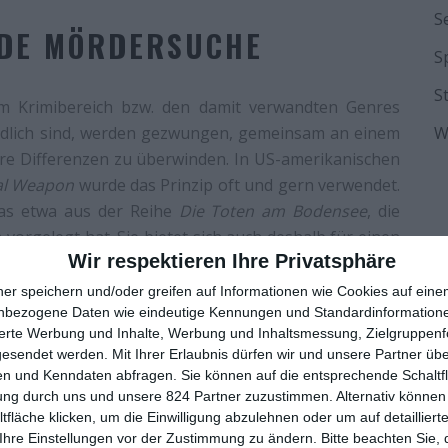
S
DE MÖRDERSUCHE
S
S
im Krimibereich bzw. den damit verwandten Genres
iedlich sind, werden gezwungen, gemeinsam an einem
W
ihre Differenzen zu überwinden. In US-amerikanischen
al Weapon
wurde das Prinzip oft und gern verwendet.
as etwa aus der Reihe
Die Toten am Bodensee
, die
m vorgelegt hat. Sie bietet sich auch deshalb für einen
Wir respektieren Ihre Privatsphäre
in beiden Fällen grenzüberschreitend ermittelt wird.
reichische Polizei, die gemeinsame Sache machen
ner speichern und/oder greifen auf Informationen wie Cookies auf ein
eizerische Ermittelnde zusammen.
nbezogene Daten wie eindeutige Kennungen und Standardinformatione
sierte Werbung und Inhalte, Werbung und Inhaltsmessung, Zielgruppen
französischen Produktion aber nicht. Da gibt es zwar
gesendet werden.
Mit Ihrer Erlaubnis dürfen wir und unsere Partner ü
n und Kenndaten abfragen. Sie können auf die entsprechende Schaltfl
geht. Das war es mehr oder weniger aber auch schon.
ung durch uns und unsere 824 Partner zuzustimmen. Alternativ können 
berwinden gilt, gibt es keine unvereinbaren
fläche klicken, um die Einwilligung abzulehnen oder um auf detailliert
orgen. Das mag man als nicht genutztes Potenzial
Ihre Einstellungen vor der Zustimmung zu ändern.
Bitte beachten Sie, 