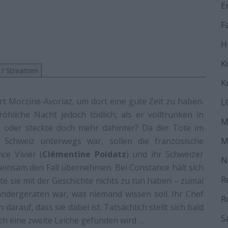
E
F
H
K
 / Streamen
K
t Morzine-Avoriaz, um dort eine gute Zeit zu haben.
L
hliche Nacht jedoch tödlich, als er volltrunken in
M
fall oder steckte doch mehr dahinter? Da der Tote im
 Schweiz unterwegs war, sollen die französische
M
ce Vivier (
Clémentine Poidatz
) und ihr Schweizer
N
einsam den Fall übernehmen. Bei Constance hält sich
R
te sie mit der Geschichte nichts zu tun haben – zumal
ndergeraten war, was niemand wissen soll. Ihr Chef
R
 darauf, dass sie dabei ist. Tatsächlich stellt sich bald
S
noch eine zweite Leiche gefunden wird …