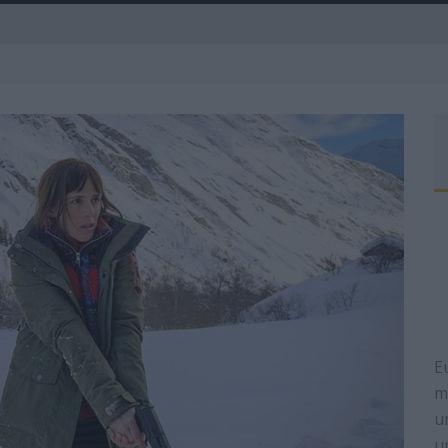
A
E
m
u
u