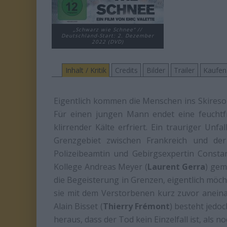
„Schwarz wie Schnee“ //
Deutschland-Start: 2. Dezember
2022 (DVD)
Inhalt / Kritik
Credits
Bilder
Trailer
Kaufen
Eigentlich kommen die Menschen ins Skiresor
Für einen jungen Mann endet eine feuchtfrö
klirrender Kälte erfriert. Ein trauriger Un
Grenzgebiet zwischen Frankreich und der
Polizeibeamtin und Gebirgsexpertin Constan
Kollege Andreas Meyer (
Laurent Gerra
) gem
die Begeisterung in Grenzen, eigentlich möch
sie mit dem Verstorbenen kurz zuvor aneina
Alain Bisset (
Thierry Frémont
) besteht jedoch
heraus, dass der Tod kein Einzelfall ist, als 