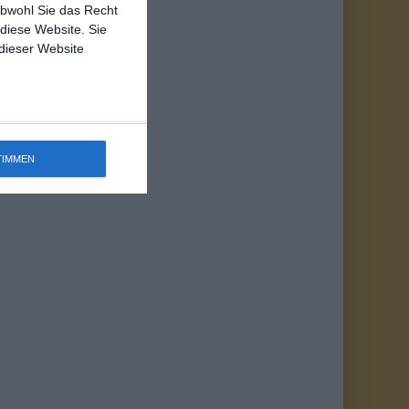
obwohl Sie das Recht
 diese Website. Sie
 dieser Website
TIMMEN