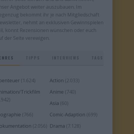
nser Angebot weiter auszubauen. Im
egenzug bekommt ihr je nach Mitgliedschaft
ewsletter, nehmt an exklusiven Gewinnspielen
eil, könnt Rezensionen wünschen oder euch
uf der Seite verewigen.
ENRES
TIPPS
INTERVIEWS
TAGS
benteuer
(1.624)
Action
(2.033)
nimation/Trickfilm
Anime
(740)
.942)
Asia
(60)
iographie
(766)
Comic-Adaption
(699)
okumentation
(2.056)
Drama
(7.128)