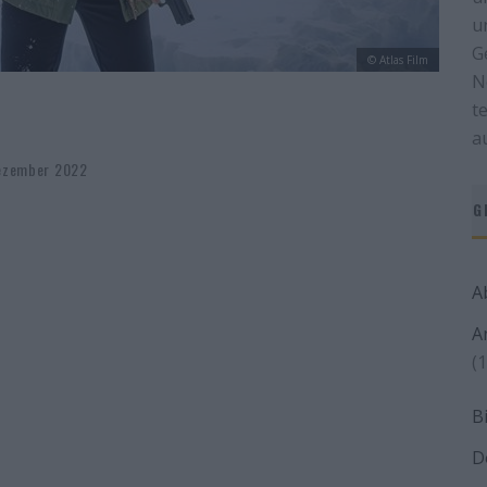
u
G
© Atlas Film
N
t
a
Dezember 2022
G
A
A
(1
B
D