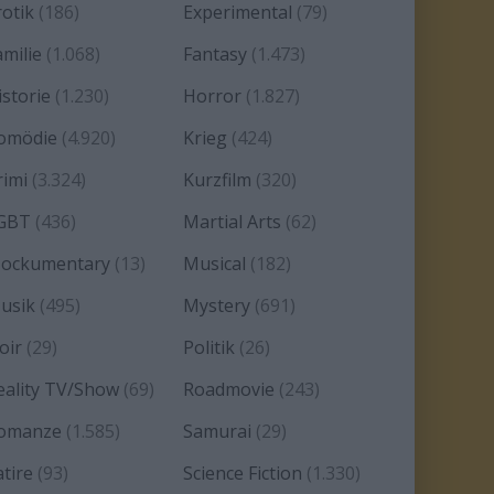
rotik
(186)
Experimental
(79)
amilie
(1.068)
Fantasy
(1.473)
istorie
(1.230)
Horror
(1.827)
omödie
(4.920)
Krieg
(424)
rimi
(3.324)
Kurzfilm
(320)
GBT
(436)
Martial Arts
(62)
ockumentary
(13)
Musical
(182)
usik
(495)
Mystery
(691)
oir
(29)
Politik
(26)
eality TV/Show
(69)
Roadmovie
(243)
omanze
(1.585)
Samurai
(29)
atire
(93)
Science Fiction
(1.330)