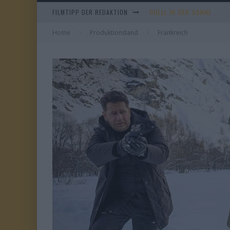
FILMTIPP DER REDAKTION
EVERYTIME
Home
Produktionsland
WHAM! – 10 DAYS IN CHIN
Frankreich
TANGLES
DUELL IN DER SONNE