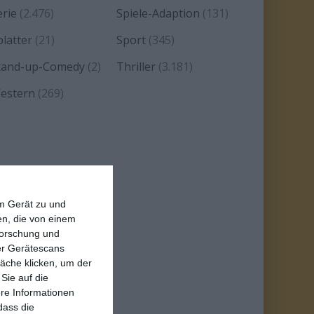
erie
(2.476)
Spiele-Adaption
(131)
platter
(21)
Sport
(345)
tand-up-Comedy
(2)
Thriller
(3.181)
estern
(269)
em Gerät zu und
n, die von einem
forschung und
ber Gerätescans
äche klicken, um der
Sie auf die
ere Informationen
dass die