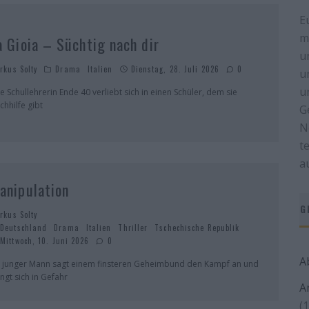
E
m
a Gioia – Süchtig nach dir
u
rkus Solty
Drama
Italien
Dienstag, 28. Juli 2026
0
u
u
ne Schullehrerin Ende 40 verliebt sich in einen Schüler, dem sie
chhilfe gibt
G
N
t
a
anipulation
G
rkus Solty
Deutschland
Drama
Italien
Thriller
Tschechische Republik
Mittwoch, 10. Juni 2026
0
A
n junger Mann sagt einem finsteren Geheimbund den Kampf an und
ingt sich in Gefahr
A
(1