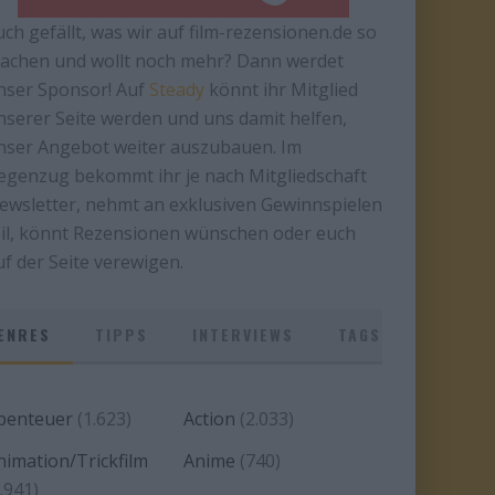
uch gefällt, was wir auf film-rezensionen.de so
achen und wollt noch mehr? Dann werdet
nser Sponsor! Auf
Steady
könnt ihr Mitglied
nserer Seite werden und uns damit helfen,
nser Angebot weiter auszubauen. Im
egenzug bekommt ihr je nach Mitgliedschaft
ewsletter, nehmt an exklusiven Gewinnspielen
eil, könnt Rezensionen wünschen oder euch
uf der Seite verewigen.
ENRES
TIPPS
INTERVIEWS
TAGS
benteuer
(1.623)
Action
(2.033)
nimation/Trickfilm
Anime
(740)
.941)