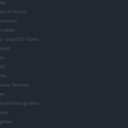
me
me of Horror
pressum
erviews
o- und DVD-Starts
takt
ks
BI
flix
este Reviews
ws
träts/Filmografien
vacy
tgeber