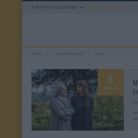
FILMTIPP DER REDAKTION
DUELL IN DER SONNE
EVERYTIME
WHAM! – 10 DAYS IN CHIN
TANGLES
Home
Produktionsland
Italien
5
M
VON 10
E
Ol
We
ge