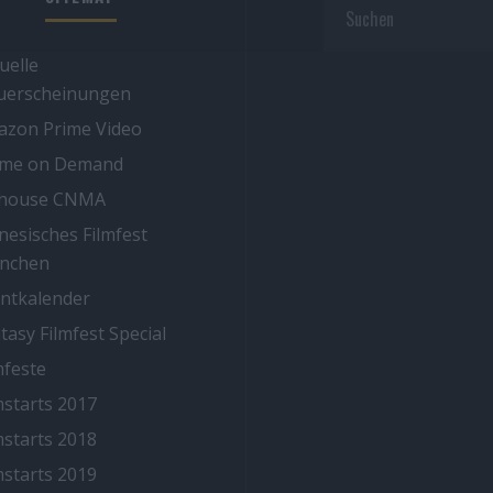
uelle
uerscheinungen
zon Prime Video
ime on Demand
thouse CNMA
nesisches Filmfest
nchen
ntkalender
tasy Filmfest Special
mfeste
mstarts 2017
mstarts 2018
mstarts 2019