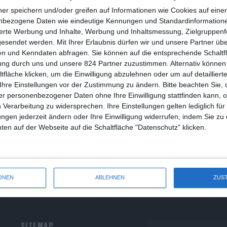
R
ner speichern und/oder greifen auf Informationen wie Cookies auf ein
nbezogene Daten wie eindeutige Kennungen und Standardinformatione
R
sierte Werbung und Inhalte, Werbung und Inhaltsmessung, Zielgruppen
oberto Rosselini, Living Without a Script
gesendet werden.
Mit Ihrer Erlaubnis dürfen wir und unsere Partner ü
S
n und Kenndaten abfragen. Sie können auf die entsprechende Schaltfl
rkus Solty
Dokumentation
Italien
Samstag, 16. Mai 2026
ung durch uns und unsere 824 Partner zuzustimmen. Alternativ können 
S
0
fläche klicken, um die Einwilligung abzulehnen oder um auf detailliert
S
Ihre Einstellungen vor der Zustimmung zu ändern.
f Archivaufnahmen basierende Rekonstruktion des Spätwerks des
Bitte beachten Sie, 
alienischen Regisseurs
r personenbezogener Daten ohne Ihre Einwilligung stattfinden kann, 
S
 Verarbeitung zu widersprechen. Ihre Einstellungen gelten lediglich für
ungen jederzeit ändern oder Ihre Einwilligung widerrufen, indem Sie zu
W
en auf der Webseite auf die Schaltfläche "Datenschutz" klicken.
ONEN
ABLEHNEN
ZUS
SITEMAP