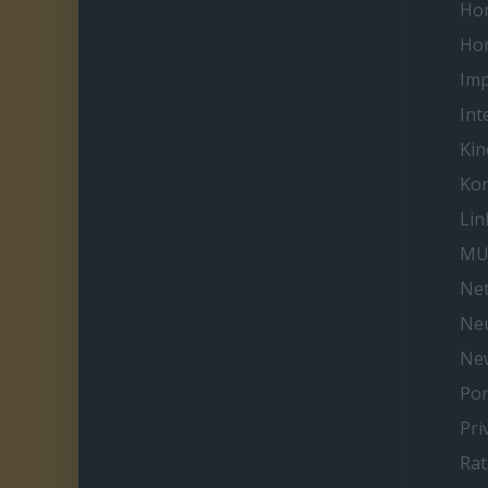
Ho
Ho
Im
Int
Kin
Kon
Lin
MU
Net
Neu
Ne
Por
Pri
Ra