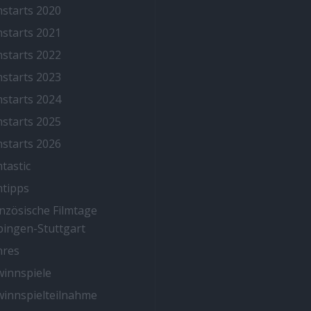
mstarts 2020
mstarts 2021
mstarts 2022
mstarts 2023
mstarts 2024
mstarts 2025
mstarts 2026
mtastic
mtipps
nzösische Filmtage
ingen-Stuttgart
nres
innspiele
innspielteilnahme