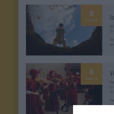
8
I
VON 10
Ol
Ei
an
8
V
VON 10
Pe
Vi
Ge