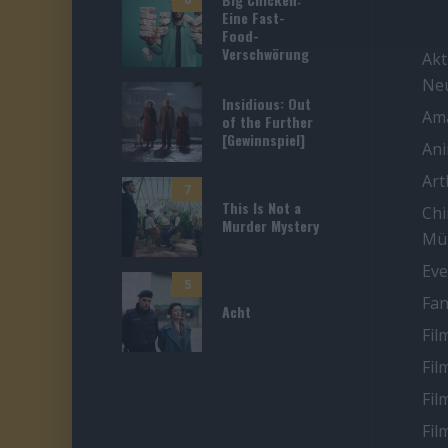
Eine Fast-
Food-
Verschwörung
Akt
Ne
Insidious: Out
Ama
of the Further
[Gewinnspiel]
An
Ar
7
This Is Not a
Chi
Murder Mystery
Mü
Eve
5
Fan
Acht
Fil
Fil
Fil
Fil