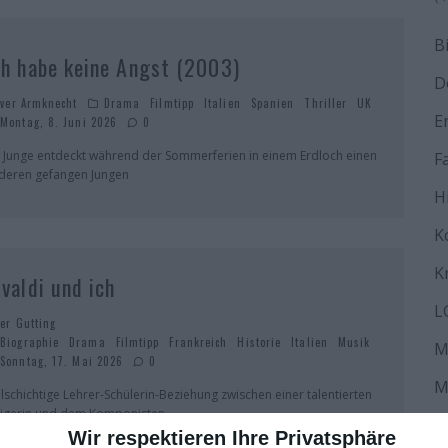
B
ch habe keine Angst (2003)
D
iver Armknecht
Drama
Filmtipp
Italien
Spanien
Thriller
UK
E
Montag, 8. Juni 2026
0
n Junge entdeckt während der Sommerferien in einem Erdloch einen
F
deren gefangen Jungen
H
K
K
ivaldi und ich
L
ter Gutting
Biographie
Drama
Filmtipp
Frankreich
Historie
Italien
Musik
M
Sonntag, 17. Mai 2026
0
M
elschichtige Lehrer-Schülerin-Beziehung zwischen einer talentierten
igerin und dem Komponisten
N
Wir respektieren Ihre Privatsphäre