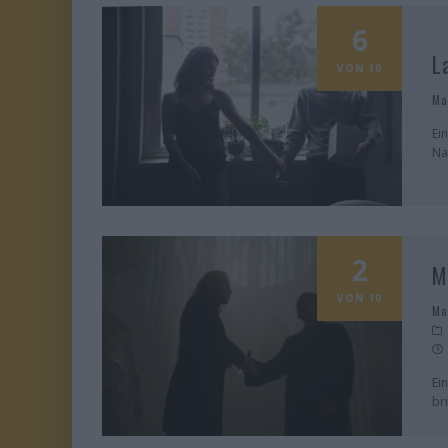
6
L
VON 10
Ma
Ei
Na
2
M
VON 10
Ma
Ei
br