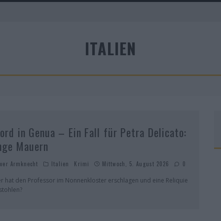
ITALIEN
A
ord in Genua – Ein Fall für Petra Delicato:
nge Mauern
iver Armknecht
Italien
Krimi
Mittwoch, 5. August 2026
0
r hat den Professor im Nonnenkloster erschlagen und eine Reliquie
stohlen?