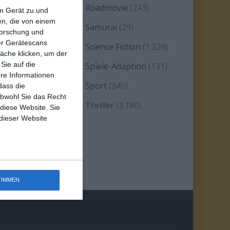
eality TV/Show
(69)
Roadmovie
(243)
em Gerät zu und
n, die von einem
omanze
(1.584)
Samurai
(29)
forschung und
ber Gerätescans
atire
(93)
Science Fiction
(1.329)
äche klicken, um der
Sie auf die
erie
(2.474)
Spiele-Adaption
(131)
ere Informationen
platter
(21)
Sport
(345)
dass die
obwohl Sie das Recht
tand-up-Comedy
(2)
Thriller
(3.180)
 diese Website. Sie
 dieser Website
estern
(269)
TIMMEN