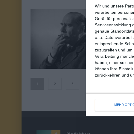
Wir und unsere Part
verarbeiten persone
7
Gerät für personali
R
Serviceentwicklung 
VON 10
genaue Standortdate
Ma
o. a. Datenverarbeit
entsprechende Schalt
zuzugreifen und um 
Au
it
Verarbeitung manche
haben, einer solchen
können Ihre Einstell
zurückkehren und unt
1
2
3
…
97
MEHR OPTI
Big Chicken:
6