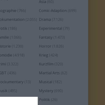
Asia
(60)
iographie
(766)
Comic-Adaption
(699)
okumentation
(2.055)
Drama
(7.126)
rotik
(186)
Experimental
(79)
amilie
(1.066)
Fantasy
(1.473)
istorie
(1.230)
Horror
(1.826)
omödie
(4.918)
Krieg
(424)
rimi
(3.322)
Kurzfilm
(320)
GBT
(436)
Martial Arts
(62)
ockumentary
(13)
Musical
(182)
usik
(495)
Mystery
(690)
oir
(29)
Politik
(26)