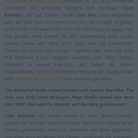
The Ballad of Wallis Island
(Kinostart: 10. Juli 2025) erzählt die
Geschichte des kriselnden Sängers Herb McGwyer (
Tom
Basden
), der von Charles Heath (
Tim Key
) dazu eingeladen
wird, auf eine Insel zu kommen und dort ein Konzert zu geben.
Groß ist die Lust zwar nicht. Doch die Belohnung ist üppig, was
ihm gerade recht kommt bei der Vorbereitung eines neuen
Albums. Dabei ahnt Herb noch nicht, dass der exzentrische
Charles tatsächlich sein einziges Publikum sein wird und auch
Nell Mortimer (Carey Mulligan) kommen wird, Herbs frühere
Partnerin in einem Folk-Duo. Wir haben die beiden
Hauptdarsteller bei der Deutschland-Premiere der Tragikomödie
beim
Filmfest München 2025
zum Interview getroffen.
The Ballad of Wallis Island
basiert auf eurem Kurzfilm
The
One and Only Herb McGwyer Plays Wallis Island
aus dem
Jahr 2007. Wie seid ihr damals auf die Idee gekommen?
Tom Basden:
Wir waren damals in einer Sketch-Comedy-
Gruppe, die aus vier Leuten bestand, und haben unentwegt an
Sachen geschrieben, haben an Sketchen und Ideen gearbeitet.
Und eben auch an billigen Kurzfilmen, zusammen mit Freunden,