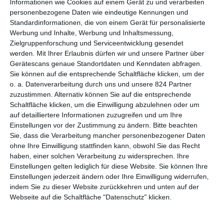
Informationen wie Cookies auf einem Gerät zu und verarbeiten
wieder mit dem Schreiben angefangen haben. Für uns war es
personenbezogene Daten wie eindeutige Kennungen und
interessanter, mit einem Herb zu arbeiten, der ein wenig
Standardinformationen, die von einem Gerät für personalisierte
heruntergekommen ist. Und einem Charles, der hinter seiner
Werbung und Inhalte, Werbung und Inhaltsmessung,
Zielgruppenforschung und Serviceentwicklung gesendet
konstanten Positivität eine Einsamkeit verbirgt, über die er nicht
werden.
Mit Ihrer Erlaubnis dürfen wir und unsere Partner über
sprechen mag. Das ist eine Geschichte, die wir in unseren 20ern
Gerätescans genaue Standortdaten und Kenndaten abfragen.
nicht hätten schreiben können. Wir hatten damals nicht diese
Sie können auf die entsprechende Schaltfläche klicken, um der
Erfahrungen im Leben, um eine solche Geschichte zu erzählen.
o. a. Datenverarbeitung durch uns und unsere 824 Partner
zuzustimmen. Alternativ können Sie auf die entsprechende
Irgendwie ist es auch passend, dass der Langfilm so viel
Schaltfläche klicken, um die Einwilligung abzulehnen oder um
später entstanden ist. Ihr erzählt darin, wie jemand auf
auf detailliertere Informationen zuzugreifen und um Ihre
seine Vergangenheit zurückblickt, während ihr selbst auf
Einstellungen vor der Zustimmung zu ändern.
Bitte beachten
euren Kurzfilm zurückblickt.
Sie, dass die Verarbeitung mancher personenbezogener Daten
ohne Ihre Einwilligung stattfinden kann, obwohl Sie das Recht
Tim Key:
Das war uns gar nicht aufgefallen, als wir den
haben, einer solchen Verarbeitung zu widersprechen. Ihre
Langfilm gemacht haben. Erst durch die Q&As ist uns das
Einstellungen gelten lediglich für diese Website. Sie können Ihre
bewusst geworden.
Einstellungen jederzeit ändern oder Ihre Einwilligung widerrufen,
indem Sie zu dieser Website zurückkehren und unten auf der
Tom Basden:
Für uns war es auch eine sehr emotionale
Webseite auf die Schaltfläche "Datenschutz" klicken.
Erfahrung, den Film mit anderen anzuschauen und unsere
eigene Nostalgie zu spüren, weil wir auf eine gewisse Weise auf