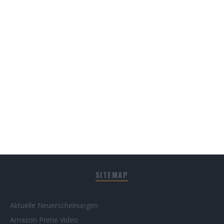
Die Chefin: Deadline
4
Servus Eddie: Spätes Glück
7
The Bombing of Pan Am 103
SITEMAP
Aktuelle Neuerscheinungen
Amazon Prime Video