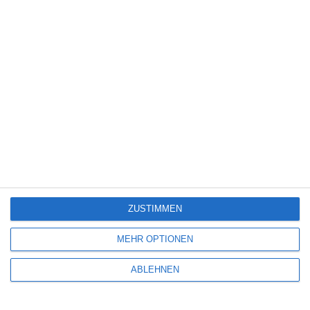
6
BIG CHICKEN: EINE FAST-FOOD-VERSCHWÖRUNG
Oliver Armknecht
Dokumentation
Netflix
UK
Mittwoch, 5. August 2026
ZUSTIMMEN
MEHR OPTIONEN
SCHREIBE EINEN KOMMENTAR
ABLEHNEN
Deine E-Mail-Adresse wird nicht veröffentlicht.
Erforderliche Felder sind
mit
*
markiert