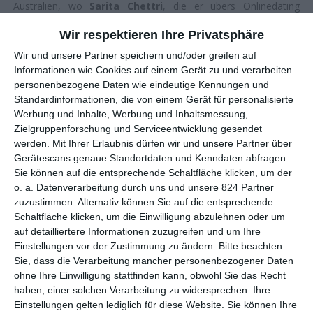
Australien, wo
Sarita Chettri
, die er übers Onlinedating
kennengelernt hat und mit der er sich eine gemeinsame
Wir respektieren Ihre Privatsphäre
Zukunft vorstellen könnte, zum Studium hinzieht, kommt für
Amber somit nicht infrage.
Wir und unsere Partner speichern und/oder greifen auf
Informationen wie Cookies auf einem Gerät zu und verarbeiten
personenbezogene Daten wie eindeutige Kennungen und
FROH ZU SEIN …
Standardinformationen, die von einem Gerät für personalisierte
Werbung und Inhalte, Werbung und Inhaltsmessung,
Es gibt Filme, aus denen man glücklicher herauskommt, als
Zielgruppenforschung und Serviceentwicklung gesendet
man den Kinosaal zuvor betreten hat. Der Dokumentarfilm von
werden.
Mit Ihrer Erlaubnis dürfen wir und unsere Partner über
Gerätescans genaue Standortdaten und Kenndaten abfragen.
Arun Bhattarai
und
Dorottya Zurbó
zählt dazu und das nicht
Sie können auf die entsprechende Schaltfläche klicken, um der
nur, weil er das Glück bereits in gleich zwei Sprachen in seinem
o. a. Datenverarbeitung durch uns und unsere 824 Partner
Namen trägt. Für ihr jüngstes Projekt haben sich der Bhutaner
zuzustimmen. Alternativ können Sie auf die entsprechende
und die Ungarin, die seit elf Jahren gemeinsam Regie führen,
Schaltfläche klicken, um die Einwilligung abzulehnen oder um
einem ganz besonderen Thema gewidmet: dem
auf detailliertere Informationen zuzugreifen und um Ihre
Bruttonationalglück. Das hatte der König von Bhutan in den
Einstellungen vor der Zustimmung zu ändern.
Bitte beachten
1990er-Jahren eingeführt, und seither hat dieses faszinierende
Sie, dass die Verarbeitung mancher personenbezogener Daten
Konzept weltweite Schlagzeilen gemacht. Das Regieduo nähert
ohne Ihre Einwilligung stattfinden kann, obwohl Sie das Recht
sich dem Thema auf die denkbar dankbarste Weise: über einen
haben, einer solchen Verarbeitung zu widersprechen. Ihre
charismatischen Protagonisten.
Einstellungen gelten lediglich für diese Website. Sie können Ihre