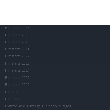
Fantasy Filmfest Special
Filmfeste
Filmstarts 2017
Filmstarts 2018
Filmstarts 2019
Filmstarts 2020
Filmstarts 2021
Filmstarts 2022
Filmstarts 2023
Filmstarts 2024
Filmstarts 2025
Filmstarts 2026
Filmtastic
Filmtipps
Französische Filmtage Tübingen-Stuttgart