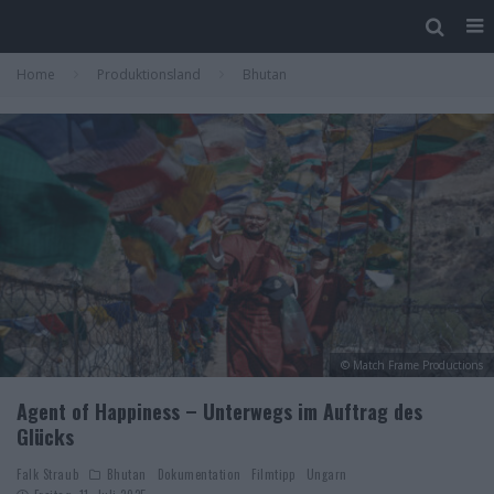
Home
Produktionsland
Bhutan
© Match Frame Productions
Agent of Happiness – Unterwegs im Auftrag des
Glücks
Falk Straub
Bhutan
Dokumentation
Filmtipp
Ungarn