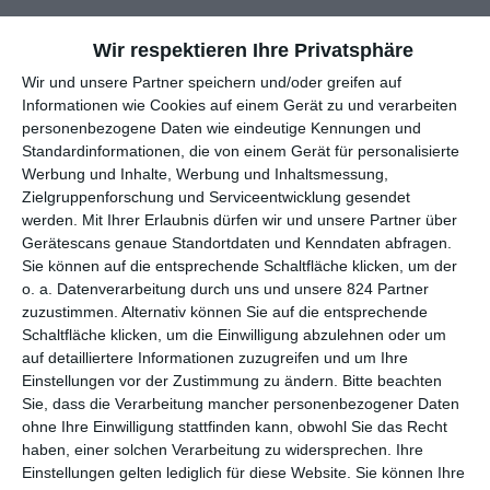
SPÜRBARE DISHARMONIE
Wir respektieren Ihre Privatsphäre
Wir und unsere Partner speichern und/oder greifen auf
„Was hast du denn gegen die Garnelen“, fragt Tara ihren Mann
Informationen wie Cookies auf einem Gerät zu und verarbeiten
gereizt, als die kleine Familie im nächsten Ort einkauft. Die
personenbezogene Daten wie eindeutige Kennungen und
kleine Nia schaut derweil in einer Mischung aus Neugier und
Standardinformationen, die von einem Gerät für personalisierte
Entsetzen auf die Augen der toten Fische, die auf dem Eis der
Werbung und Inhalte, Werbung und Inhaltsmessung,
Auslage liegen, in ihrer ganzen einstigen Pracht, noch nicht
Zielgruppenforschung und Serviceentwicklung gesendet
ausgenommen oder filetiert. Ausgerechnet eines dieser großen
werden.
Mit Ihrer Erlaubnis dürfen wir und unsere Partner über
Exemplare kauft Robert, ohne auf den Protest seiner Frau oder
Gerätescans genaue Standortdaten und Kenndaten abfragen.
die stumme Angst seiner Tochter zu achten, in traditioneller
Sie können auf die entsprechende Schaltfläche klicken, um der
o. a. Datenverarbeitung durch uns und unsere 824 Partner
Macho-Manier, auch wenn das Paar ansonsten ein eher
zuzustimmen. Alternativ können Sie auf die entsprechende
alternatives Leben zu führen scheint. Es liegt eine deutlich
Schaltfläche klicken, um die Einwilligung abzulehnen oder um
spürbare, aber schwer zu greifende Disharmonie über fast
auf detailliertere Informationen zuzugreifen und um Ihre
jeder Szene: ein Missklang, der sich in alles einschleicht, in
Einstellungen vor der Zustimmung zu ändern.
Bitte beachten
jedes Gespräch, in jede Geste, in jeden Gesichtsausdruck.
Sie, dass die Verarbeitung mancher personenbezogener Daten
Regisseurin und Drehbuchautorin
Judith Angerbauer
ohne Ihre Einwilligung stattfinden kann, obwohl Sie das Recht
registriert das in ihrem Regiedebüt mit unbestechlichem Blick,
haben, einer solchen Verarbeitung zu widersprechen. Ihre
keineswegs kühl, aber doch ohne den Versuch, sich an den
Einstellungen gelten lediglich für diese Website. Sie können Ihre