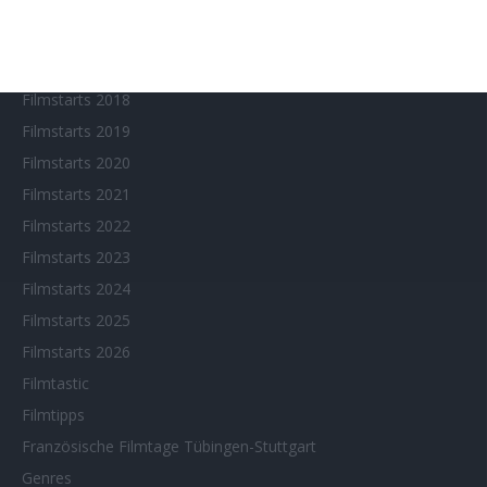
Fantasy Filmfest Special
Filmfeste
Filmstarts 2017
Filmstarts 2018
Filmstarts 2019
Filmstarts 2020
Filmstarts 2021
Filmstarts 2022
Filmstarts 2023
Filmstarts 2024
Filmstarts 2025
Filmstarts 2026
Filmtastic
Filmtipps
Französische Filmtage Tübingen-Stuttgart
Genres