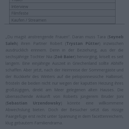
Interview
Filmfeste
Kaufen / Streamen
„Du magst anstrengende Frauen“. Daran muss Tara (
Seyneb
Saleh
) ihren Partner Robert (
Trystan Pütter
) inzwischen
ausdrücklich erinnern. Denn in der Beziehung, aus der die
sechsjährige Tochter Nia (
Zoë Baier
) hervorging, kriselt es seit
langem. Eine einjährige Auszeit in Griechenland sollte Abhilfe
schaffen. Aber jetzt, nach der Heimreise der Sommergäste und
der Rückkehr des Winters auf die peloponnesische Halbinsel,
frösteln die beiden nicht nur wegen der kaputten Heizung ihres
großzügigen, direkt am Meer gelegenen alten Hauses. Die
überraschende Ankunft von Roberts jüngerem Bruder Joni
(
Sebastian Urzendowsky
) könnte eine willkommene
Abwechslung bieten. Doch der Besucher setzt das rissige
Paargefüge erst recht unter Spannung in dem facettenreichem,
klug gebautem Familiendrama.