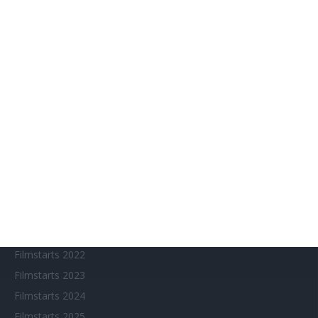
Amazon Prime Video
Anime on Demand
Arthouse CNMA
Chinesisches Filmfest München
Eventkalender
Fantasy Filmfest Special
Filmfeste
Filmstarts 2017
Filmstarts 2018
Filmstarts 2019
Filmstarts 2020
Filmstarts 2021
Filmstarts 2022
Filmstarts 2023
Filmstarts 2024
Filmstarts 2025