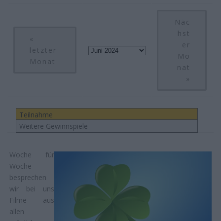
Näc
hst
«
er
letzter
Mo
Monat
nat
»
Teilnahme
Weitere Gewinnspiele
Woche für
Woche
besprechen
wir bei uns
Filme aus
allen