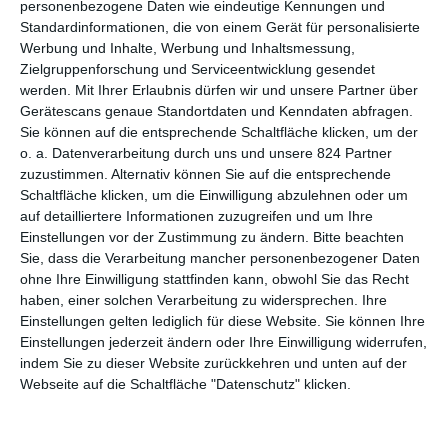
personenbezogene Daten wie eindeutige Kennungen und
Begegnung mit der Vergangenheit
Standardinformationen, die von einem Gerät für personalisierte
Das Tier im Dschungel
(14.6.)
Werbung und Inhalte, Werbung und Inhaltsmessung,
Zwei Menschen tanzen durch die Jahrzehnte, während sie
Zielgruppenforschung und Serviceentwicklung gesendet
auf etwas Großes warten
werden.
Mit Ihrer Erlaubnis dürfen wir und unsere Partner über
Dream Scenario
(28.6.)
Gerätescans genaue Standortdaten und Kenndaten abfragen.
Ein unscheinbarer Biologieprofessor wird unbeabsichtigt zu
Sie können auf die entsprechende Schaltfläche klicken, um der
einem Traummann
o. a. Datenverarbeitung durch uns und unsere 824 Partner
Eine Million Minuten
(6.6.)
zuzustimmen. Alternativ können Sie auf die entsprechende
Ein kriselndes Paar startet eine zweijährige Reise, um zu sich
Schaltfläche klicken, um die Einwilligung abzulehnen oder um
selbst zu finden
auf detailliertere Informationen zuzugreifen und um Ihre
Ella und der schwarze Jaguar
(20.6.)
Einstellungen vor der Zustimmung zu ändern.
Bitte beachten
Sie, dass die Verarbeitung mancher personenbezogener Daten
Die ungewöhnliche Freundschaft zwischen einer Jugendlichen
ohne Ihre Einwilligung stattfinden kann, obwohl Sie das Recht
und einer Raubkatze
haben, einer solchen Verarbeitung zu widersprechen. Ihre
Geliebte Köchin
(21.6.)
Einstellungen gelten lediglich für diese Website. Sie können Ihre
Ein Koch, eine Köchin und eine gemeinsame Liebe, die durch
Einstellungen jederzeit ändern oder Ihre Einwilligung widerrufen,
den Magen geht
indem Sie zu dieser Website zurückkehren und unten auf der
Good Boy
(28.6.)
Webseite auf die Schaltfläche "Datenschutz" klicken.
Wie ein vermeintliches Traum-Date eine tierisch seltsame
Richtung einschlägt
Green Border
(13.6.)