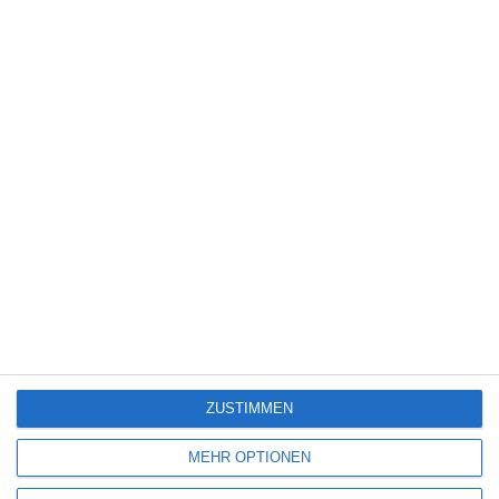
SCHREIBE EINEN KOMMENTAR
Deine E-Mail-Adresse wird nicht veröffentlicht.
Erforderliche Felder sind
mit
*
markiert
Kommentar
*
Name
*
ZUSTIMMEN
MEHR OPTIONEN