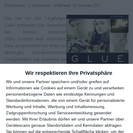
Die Redaktion
Gewinnspiel
Mittwoch, 23. Dezember 2015
Wer hat nur den 14-jährigen
Caleb ermordet? Die Bewohner
des kleinen britischen
Ortes Overton sind schockiert,
dass ausgerechnet bei ihnen ein
derartiges Gewaltverbrechen
stattgefunden hat. Während die
Freunde des Jungen noch mit
ihrem Verlust ringen, gestaltet
Wir respektieren Ihre Privatsphäre
sich die Suche nach dem Täter
Wir und unsere Partner speichern und/oder greifen auf
für die Polizei äußerst schwierig.
Informationen wie Cookies auf einem Gerät zu und verarbeiten
Denn je tiefer sie bohrt, umso
personenbezogene Daten wie eindeutige Kennungen und
mehr müssen die Leute
Standardinformationen, die von einem Gerät für personalisierte
akzeptieren, dass hinter der
Werbung und Inhalte, Werbung und Inhaltsmessung,
Zielgruppenforschung und Serviceentwicklung gesendet
heilen ländlichen Fassade riesige Abgründe auf sie warten.
werden.
Mit Ihrer Erlaubnis dürfen wir und unsere Partner über
Dass Morde eine gute Methode sind, um Kleinstadtidyllen zu
Gerätescans genaue Standortdaten und Kenndaten abfragen.
demontieren, hat vor einiger Zeit
Broadchurch
schon unter
Sie können auf die entsprechende Schaltfläche klicken, um der