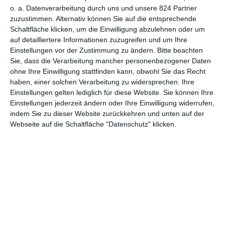
o. a. Datenverarbeitung durch uns und unsere 824 Partner
Beweis gestellt.
Glue
ist sozusagen das jugendliche Pendant
zuzustimmen. Alternativ können Sie auf die entsprechende
dazu, kombiniert einen Kriminalfall mit Coming-of-Age-
Schaltfläche klicken, um die Einwilligung abzulehnen oder um
Elementen und stellt dabei die junge Freundesclique von Caleb in
auf detailliertere Informationen zuzugreifen und um Ihre
den Vordergrund. Seit dem 18. Dezember ist die Serie
Einstellungen vor der Zustimmung zu ändern.
Bitte beachten
hierzulande auf DVD erhältlich, eine davon könnt ihr bei
Sie, dass die Verarbeitung mancher personenbezogener Daten
unserem heutigen Gewinnspiel ergattern.
ohne Ihre Einwilligung stattfinden kann, obwohl Sie das Recht
haben, einer solchen Verarbeitung zu widersprechen. Ihre
Einstellungen gelten lediglich für diese Website. Sie können Ihre
Einstellungen jederzeit ändern oder Ihre Einwilligung widerrufen,
Das Gewinnspiel ist beendet, bitte
indem Sie zu dieser Website zurückkehren und unten auf der
keine Anfragen mehr schicken.
Webseite auf die Schaltfläche "Datenschutz" klicken.
Anfragen die nach dem 6.
Januar eingetroffen sind werden nicht
mehr berücksichtigt!
(Anzeige)