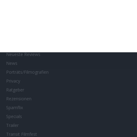
Interviews
Kino- und DVD-Starts
Kontakt
Links
MUBI
Netflix
Neueste Reviews
News
Porträts/Filmografien
Privacy
Ratgeber
Rezensionen
Spamflix
Specials
Trailer
Transit Filmfest