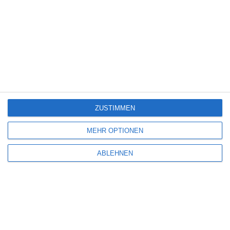
5
Die Chefin: Der Wolf
6
Heute fängt mein neues Leben an
ZUSTIMMEN
6
MEHR OPTIONEN
The Last House
ABLEHNEN
Eli Roth [Interview]