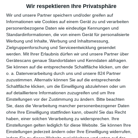
er den „Hund“ genannt hat, auf sich hat, will Sigrid schon nichts
Wir respektieren Ihre Privatsphäre
mehr von ihm wissen und will nur noch nach Hause.
Wir und unsere Partner speichern und/oder greifen auf
Zurück in ihren eigenen vier Wänden, überdenkt Sigrid ihre
Informationen wie Cookies auf einem Gerät zu und verarbeiten
Entscheidung nach ein paar Tagen und kontaktiert Christian
personenbezogene Daten wie eindeutige Kennungen und
Standardinformationen, die von einem Gerät für personalisierte
schließlich wieder. Er erklärt ihr, wie es zu der Begegnung mit
Werbung und Inhalte, Werbung und Inhaltsmessung,
Frank kam und warum er zu seinem Hund wurde. Er lädt sie
Zielgruppenforschung und Serviceentwicklung gesendet
zudem auf ein Wochenende im Landhaus seiner verstorbenen
werden.
Mit Ihrer Erlaubnis dürfen wir und unsere Partner über
Eltern ein und es gelingt Sigrid sogar, Franks Anwesenheit zu
Gerätescans genaue Standortdaten und Kenndaten abfragen.
akzeptieren. Während der Zeit mit Christian findet sie aber auch
Sie können auf die entsprechende Schaltfläche klicken, um der
heraus, dass seine Erklärungen nicht durchweg
o. a. Datenverarbeitung durch uns und unsere 824 Partner
vertrauenswürdig sind.
zuzustimmen. Alternativ können Sie auf die entsprechende
Schaltfläche klicken, um die Einwilligung abzulehnen oder um
DER MISSVERSTANDENE REICHE
auf detailliertere Informationen zuzugreifen und um Ihre
Einstellungen vor der Zustimmung zu ändern.
Bitte beachten
Sie, dass die Verarbeitung mancher personenbezogener Daten
Nicht viele Drehbuchautoren oder Regisseure würden zugeben,
ohne Ihre Einwilligung stattfinden kann, obwohl Sie das Recht
dass sie von einem Schundroman zu einer Geschichte inspiriert
haben, einer solchen Verarbeitung zu widersprechen. Ihre
wurden, doch im Falle von
Viljar Bøes
Film
Good Boy
war es
Einstellungen gelten lediglich für diese Website. Sie können Ihre
so. Ausgerechnet Romane wie
Fifty Shades of Grey
dienten
Einstellungen jederzeit ändern oder Ihre Einwilligung widerrufen,
indem Sie zu dieser Website zurückkehren und unten auf der