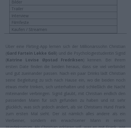
Bilder
Trailer
Interview
Filmfeste
Kaufen / Streamen
Über eine Flirting-App lernen sich der Millionärssohn Christian
(
Gard Fartein Løkke Goli
) und die Psychologiestudentin Sigrid
(
Katrine Lovise Øpstad Fredriksen
) kennen. Bei ihrem
ersten Date finden die beiden heraus, dass sie viel verbindet
und gut zueinander passen. Nach ein paar Drinks lädt Christian
seine Begleitung zu sich nach Hause ein, wo die beiden noch
etwas mehr trinken, sich unterhalten und schließlich die Nacht
miteinander verbringen. Sigrid glaubt, mit Christian endlich den
passenden Mann für sich gefunden zu haben und ist sehr
glücklich, was sich jedoch ändert, als sie Christians Hund Frank
zum ersten Mal sieht. Der ist nämlich alles andere als ein
Vierbeiner, sondern ein erwachsener Mann in einem
Hundekostüm. Als Christian erklären will, was es mit Frank, wie