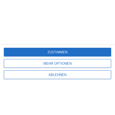
Rouven Linnarz
Fantasy Filmfest
Filmtipp
Horror
Norwegen
Thriller
Freitag, 24. Januar 2025
SCHREIBE EINEN KOMMENTAR
ZUSTIMMEN
Deine E-Mail-Adresse wird nicht veröffentlicht.
Erforderliche Felder sind
mit
*
markiert
MEHR OPTIONEN
Kommentar
*
ABLEHNEN