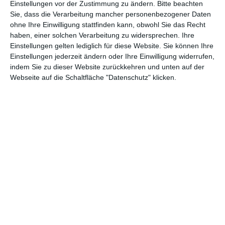
Einstellungen vor der Zustimmung zu ändern.
Bitte beachten
wählt das gewünschte Gewinnspiel
Sie, dass die Verarbeitung mancher personenbezogener Daten
aus. Sonst können wir euch bei der
ohne Ihre Einwilligung stattfinden kann, obwohl Sie das Recht
Ziehung nicht berücksichtigen. Viel
haben, einer solchen Verarbeitung zu widersprechen. Ihre
Glück!
Einstellungen gelten lediglich für diese Website. Sie können Ihre
Einstellungen jederzeit ändern oder Ihre Einwilligung widerrufen,
indem Sie zu dieser Website zurückkehren und unten auf der
Webseite auf die Schaltfläche "Datenschutz" klicken.
* Eure Daten werden von uns lediglich für das Gewinnspiel
benötigt. Nach Abschluss des Gewinnspiels werden diese wieder
gelöscht.
(Anzeige)
FACEBOOK
TWITTER