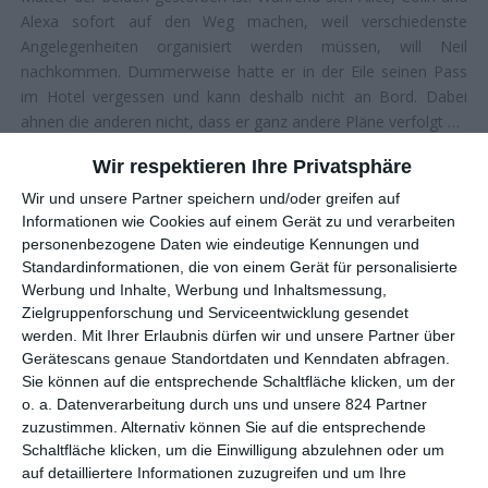
Alexa sofort auf den Weg machen, weil verschiedenste
Angelegenheiten organisiert werden müssen, will Neil
nachkommen. Dummerweise hatte er in der Eile seinen Pass
im Hotel vergessen und kann deshalb nicht an Bord. Dabei
ahnen die anderen nicht, dass er ganz andere Pläne verfolgt …
Was genau geht hier vor sich? Warum will der Mann unbedingt
Wir respektieren Ihre Privatsphäre
in Mexiko bleiben?
Sundown – Geheimnisse in Acapulco
ist ein
Wir und unsere Partner speichern und/oder greifen auf
zurückhaltend erzähltes, dafür umso wirksameres
Informationen wie Cookies auf einem Gerät zu und verarbeiten
Thrillerdrama, das eine kaputte Familie beschreibt, aber auch
personenbezogene Daten wie eindeutige Kennungen und
Themen wie eine Spaltung der Gesellschaft thematisiert.
Standardinformationen, die von einem Gerät für personalisierte
Passend zum Kinostart am 9. Juni 2022 veranstalten wir wieder
Werbung und Inhalte, Werbung und Inhaltsmessung,
ein kleines Gewinnspiel und verlosen drei Badetücher zum Film.
Zielgruppenforschung und Serviceentwicklung gesendet
werden.
Mit Ihrer Erlaubnis dürfen wir und unsere Partner über
Gerätescans genaue Standortdaten und Kenndaten abfragen.
Sie können auf die entsprechende Schaltfläche klicken, um der
Schickt uns einfach bis zum 24. Juni
o. a. Datenverarbeitung durch uns und unsere 824 Partner
zuzustimmen. Alternativ können Sie auf die entsprechende
2022 eine Nachricht über unser
Schaltfläche klicken, um die Einwilligung abzulehnen oder um
spezielles
Gewinnspiel-Formular
, tragt
auf detailliertere Informationen zuzugreifen und um Ihre
dort Name plus Anschrift ein* und