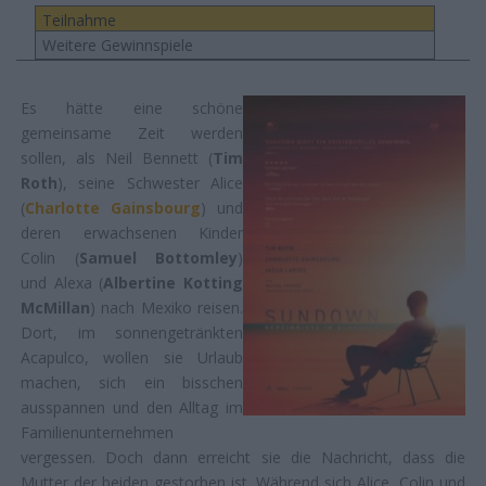
Teilnahme
Weitere Gewinnspiele
Es hätte eine schöne
gemeinsame Zeit werden
sollen, als Neil Bennett (
Tim
Roth
), seine Schwester Alice
(
Charlotte Gainsbourg
) und
deren erwachsenen Kinder
Colin (
Samuel Bottomley
)
und Alexa (
Albertine Kotting
McMillan
) nach Mexiko reisen.
Dort, im sonnengetränkten
Acapulco, wollen sie Urlaub
machen, sich ein bisschen
ausspannen und den Alltag im
Familienunternehmen
vergessen. Doch dann erreicht sie die Nachricht, dass die
Mutter der beiden gestorben ist. Während sich Alice, Colin und