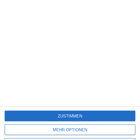
SPIDER-MAN: BRAND NEW DAY [GEWINNSPIEL]
Die Redaktion
Gewinnspiel
Montag, 20. Juli 2026
ZUSTIMMEN
5
Die Chefin: Der Wolf
MEHR OPTIONEN