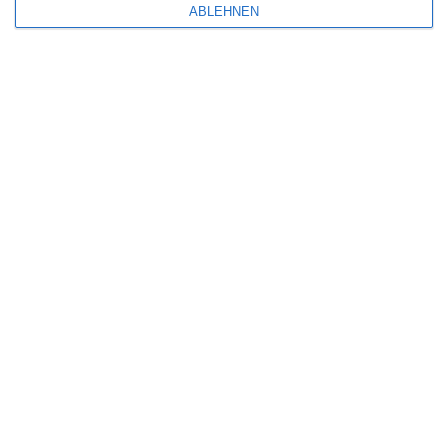
ABLEHNEN
6
Heute fängt mein neues Leben an
6
The Last House
Eli Roth [Interview]
SITEMAP
Aktuelle Neuerscheinungen