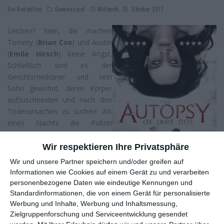
Die Redaktion
Gewinnspiel
Mittwoch, 25. Oktober 2017
Leichen? Nein, die machen
Tommy (
Brian Cox
) und Austin
(
Emile Hirsch
) keine Angst.
Schließlich sind es der
Gerichtsmediziner und sein
Sohn gewohnt, deren Körper
aufzuschneiden und nach den
Todesursachen zu suchen. Als
eines Nachts die Polizei
vorbeikommt und die Leiche
einer jungen Frau abliefert,
Wir respektieren Ihre Privatsphäre
bringt ihnen aber auch ihre
Wir und unsere Partner speichern und/oder greifen auf
jahrelange Erfahrung nichts
Informationen wie Cookies auf einem Gerät zu und verarbeiten
mehr. Nicht nur, dass hier nicht
personenbezogene Daten wie eindeutige Kennungen und
ersichtlich ist, woran die Unbekannte gestorben ist, die beiden
Standardinformationen, die von einem Gerät für personalisierte
finden zudem lauter Indizien, die ebenso rätselhaft wie grausam
Werbung und Inhalte, Werbung und Inhaltsmessung,
sind. Als dann auch noch in der Leichenhalle einige sehr
Zielgruppenforschung und Serviceentwicklung gesendet