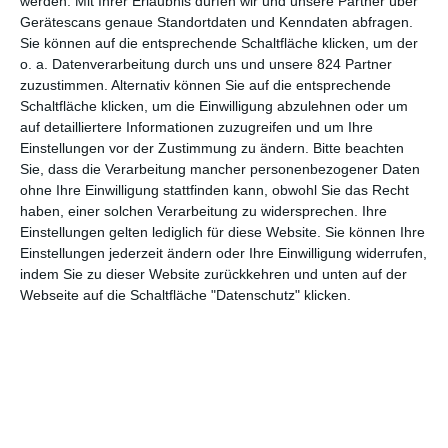
werden.
Mit Ihrer Erlaubnis dürfen wir und unsere Partner über
seltsame Dinge vor sich gehen, dämmert ihnen, dass es sich
Gerätescans genaue Standortdaten und Kenndaten abfragen.
hier nicht um eine normale Tote handeln kann.
Sie können auf die entsprechende Schaltfläche klicken, um der
Eine Weile hat es ja schon gedauert, bis wir hierzulande endlich
o. a. Datenverarbeitung durch uns und unsere 824 Partner
zuzustimmen. Alternativ können Sie auf die entsprechende
einmal in den Genuss von
The Autopsy of Jane
kommen
Schaltfläche klicken, um die Einwilligung abzulehnen oder um
durften. Während der Film schon letztes Jahr in den USA gezeigt
auf detailliertere Informationen zuzugreifen und um Ihre
wurde, mussten wir uns bis zum diesjährigen
Fantasy
Einstellungen vor der Zustimmung zu ändern.
Bitte beachten
Filmfest
gedulden. Dafür wurden die Besucher mit einem
Sie, dass die Verarbeitung mancher personenbezogener Daten
kleinen Highlight belohnt: Gerade das beklemmende Setting
ohne Ihre Einwilligung stattfinden kann, obwohl Sie das Recht
sorgte zusammen mit der rätselhaften Story für mächtig
haben, einer solchen Verarbeitung zu widersprechen. Ihre
Spannung. Denn in einem Leichenschauhaus eingesperrt zu sein,
Einstellungen gelten lediglich für diese Website. Sie können Ihre
das ist schon ein echter Alptraum. Wer es nicht auf das jährliche
Einstellungen jederzeit ändern oder Ihre Einwilligung widerrufen,
Genrefestival geschafft hat oder sich lieber in den eigenen vier
indem Sie zu dieser Website zurückkehren und unten auf der
Wänden gruselt, der kann dies seit dem 20. Oktober 2017 tun.
Webseite auf die Schaltfläche "Datenschutz" klicken.
Denn an dem Tag erschien der Geheimtipp auf DVD und Blu-ray.
Zwei unter euch dürfen sich besonders darüber freuen: Wir
verlosen jeweils ein Exemplar der beiden Formate.