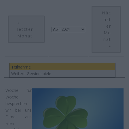
Näc
hst
«
er
letzter
Mo
Monat
nat
»
Teilnahme
Weitere Gewinnspiele
Woche für
Woche
besprechen
wir bei uns
Filme aus
allen