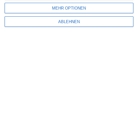
MEHR OPTIONEN
Name
*
ABLEHNEN
E-Mail-Adresse
*
Website
Benachrichtige mich über nachfolgende Kommentare via E-Mail.
Benachrichtige mich über neue Beiträge via E-Mail.