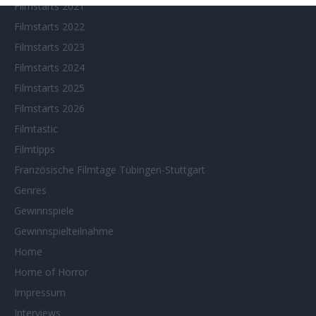
Filmstarts 2021
Filmstarts 2022
Filmstarts 2023
Filmstarts 2024
Filmstarts 2025
Filmstarts 2026
Filmtastic
Filmtipps
Französische Filmtage Tübingen-Stuttgart
Genres
Gewinnspiele
Gewinnspielteilnahme
Home
Home of Horror
Impressum
Interviews