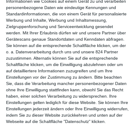
Informationen wie Cookies auf einem Gerät zu und verarbeiten
junge queere Szene
personenbezogene Daten wie eindeutige Kennungen und
Aristoteles und Dante entdecken die Geheimnisse des
Standardinformationen, die von einem Gerät für personalisierte
Universums
(4.4.)
Werbung und Inhalte, Werbung und Inhaltsmessung,
Zwei jugendliche beste Freunde müssen sich mit
Zielgruppenforschung und Serviceentwicklung gesendet
komplizierten Gefühlen auseinandersetzen
werden.
Mit Ihrer Erlaubnis dürfen wir und unsere Partner über
Burning Days
(18.4.)
Gerätescans genaue Standortdaten und Kenndaten abfragen.
Schwüle Ermittlungen in der Provinz der Türkei
Sie können auf die entsprechende Schaltfläche klicken, um der
Die Giacomettis
(5.4.)
o. a. Datenverarbeitung durch uns und unsere 824 Partner
Porträt einer außergewöhnlichen Künstlerfamilie aus einem
zuzustimmen. Alternativ können Sie auf die entsprechende
Tal in der Südschweiz
Schaltfläche klicken, um die Einwilligung abzulehnen oder um
auf detailliertere Informationen zuzugreifen und um Ihre
El Entusiasmo
(18.4.)
Einstellungen vor der Zustimmung zu ändern.
Bitte beachten
Erinnerung an die Zeit, als in Spanien der Faschismus zu
Sie, dass die Verarbeitung mancher personenbezogener Daten
Ende ging
ohne Ihre Einwilligung stattfinden kann, obwohl Sie das Recht
Heaven Can Wait – Wir leben jetzt
(18.4.)
haben, einer solchen Verarbeitung zu widersprechen. Ihre
Zu Besuch bei einem Hamburger Chor für Sänger und
Einstellungen gelten lediglich für diese Website. Sie können Ihre
Sängerinnen jenseits der 70
Einstellungen jederzeit ändern oder Ihre Einwilligung widerrufen,
Im letzten Sommer
(25.4.)
indem Sie zu dieser Website zurückkehren und unten auf der
Eine verheiratete Frau im mittleren Alter fängt eine Affäre mit
Webseite auf die Schaltfläche "Datenschutz" klicken.
ihrem Stiefsohn an
Living Bach
(11.4.)