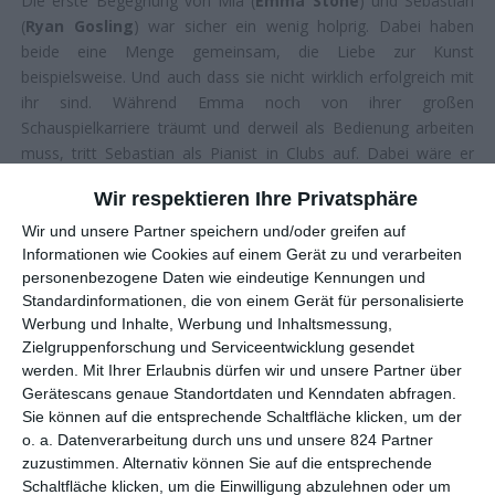
Die erste Begegnung von Mia (
Emma Stone
) und Sebastian
(
Ryan Gosling
) war sicher ein wenig holprig. Dabei haben
beide eine Menge gemeinsam, die Liebe zur Kunst
beispielsweise. Und auch dass sie nicht wirklich erfolgreich mit
ihr sind. Während Emma noch von ihrer großen
Schauspielkarriere träumt und derweil als Bedienung arbeiten
muss, tritt Sebastian als Pianist in Clubs auf. Dabei wäre er
lieber selbst Clubbesitzer und würde den Menschen von heute
Wir respektieren Ihre Privatsphäre
die Schönheit des Jazz von gestern näherbringen. Immerhin
privat läuft es anschließend ganz gut, denn die beiden kommen
Wir und unsere Partner speichern und/oder greifen auf
sich näher, verlieben sich, werden ein glückliches Paar. Als sich
Informationen wie Cookies auf einem Gerät zu und verarbeiten
personenbezogene Daten wie eindeutige Kennungen und
beiden jedoch die Chance bietet, ihre Ambitionen zu
Standardinformationen, die von einem Gerät für personalisierte
verwirklichen, müssen sie feststellen, dass dies mit vielen
Werbung und Inhalte, Werbung und Inhaltsmessung,
Kompromissen einhergeht – künstlerisch wie privat.
Zielgruppenforschung und Serviceentwicklung gesendet
werden.
Mit Ihrer Erlaubnis dürfen wir und unsere Partner über
Sie sind inzwischen eine schöne Institution: Die Kinoevents am
Gerätescans genaue Standortdaten und Kenndaten abfragen.
1. Dienstag im Monat, bei denen große Klassiker der
Sie können auf die entsprechende Schaltfläche klicken, um der
Filmgeschichte gezeigt werden. Am 3. Dezember 2024 ist es
o. a. Datenverarbeitung durch uns und unsere 824 Partner
wieder so weit, dieses Mal steht das preisgekrönte Musical
La
zuzustimmen. Alternativ können Sie auf die entsprechende
La Land
auf dem Programm. Das wollen wir mit euch feiern
Schaltfläche klicken, um die Einwilligung abzulehnen oder um