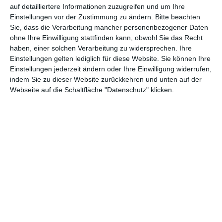
und verlosen deshalb in unserem neuen Gewinnspiel unter allen
auf detailliertere Informationen zuzugreifen und um Ihre
Teilnehmenden zwei Kinokarten für das Event.
Einstellungen vor der Zustimmung zu ändern.
Bitte beachten
Sie, dass die Verarbeitung mancher personenbezogener Daten
ohne Ihre Einwilligung stattfinden kann, obwohl Sie das Recht
haben, einer solchen Verarbeitung zu widersprechen. Ihre
Schickt uns einfach bis zum 1.
Einstellungen gelten lediglich für diese Website. Sie können Ihre
Dezember 2024 eine Nachricht über
Einstellungen jederzeit ändern oder Ihre Einwilligung widerrufen,
unser spezielles
Gewinnspiel-
indem Sie zu dieser Website zurückkehren und unten auf der
Formular
, tragt dort Name plus
Webseite auf die Schaltfläche "Datenschutz" klicken.
Anschrift ein* und wählt das
gewünschte Gewinnspiel aus. Sonst
können wir euch bei der Ziehung nicht
berücksichtigen. Viel Glück!
* * Eure Daten werden von uns lediglich für das Gewinnspiel
benötigt. Nach Abschluss des Gewinnspiels werden diese wieder
gelöscht.