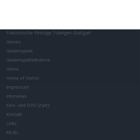
Filmstarts 2026
Filmtastic
Filmtipps
Französische Filmtage Tübingen-Stuttgart
Genres
Gewinnspiele
Gewinnspielteilnahme
Home
Home of Horror
Impressum
Interviews
Kino- und DVD-Starts
Kontakt
Links
MUBI