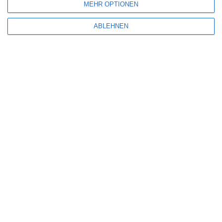
MEHR OPTIONEN
ABLEHNEN
SCHREIBE EINEN KOMMENTAR
Deine E-Mail-Adresse wird nicht veröffentlicht.
Erforderliche Felder sind
mit
*
markiert
Kommentar
*
Name
*