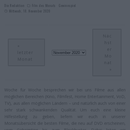
Die Redaktion
Film des Monats
Gewinnspiel
Mittwoch, 18. November 2020
Näc
hst
«
er
letzter
Mo
Monat
nat
»
Woche für Woche besprechen wir bei uns Filme aus allen
möglichen Bereichen (Kino, Filmfest, Home Entertainment, VoD,
TV), aus allen möglichen Ländern – und natürlich auch von einer
sehr stark schwankenden Qualität. Um euch eine kleine
Hilfestellung zu geben, liefern wir euch in unserer
Monatsübersicht die besten Filme, die neu auf DVD erscheinen,
vom Geheimtipp bis zum Blockbuster. Dabei listen wir