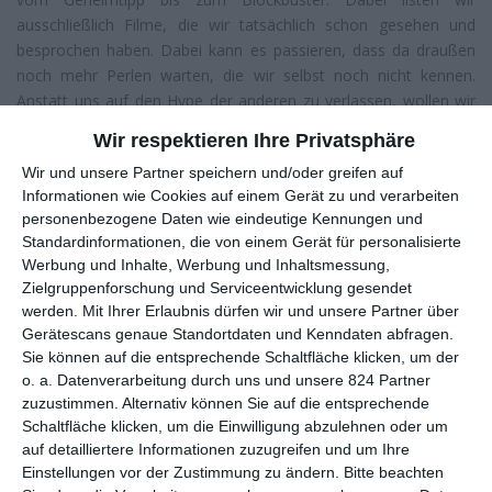
ausschließlich Filme, die wir tatsächlich schon gesehen und
besprochen haben. Dabei kann es passieren, dass da draußen
noch mehr Perlen warten, die wir selbst noch nicht kennen.
Anstatt uns auf den Hype der anderen zu verlassen, wollen wir
euch aber ausschließlich solche Titel nennen, die wir tatsächlich
Wir respektieren Ihre Privatsphäre
weiterempfehlen können.
Wir und unsere Partner speichern und/oder greifen auf
Auf der Couch in Tunis
(5.11.)
Informationen wie Cookies auf einem Gerät zu und verarbeiten
Der schwierige Start einer Psychotherapeutin in Tunesien
personenbezogene Daten wie eindeutige Kennungen und
Standardinformationen, die von einem Gerät für personalisierte
Berlin Alexanderplatz
(26.11.)
Werbung und Inhalte, Werbung und Inhaltsmessung,
Schillernd-kontemporäre Neuauflage des Klassikers
Zielgruppenforschung und Serviceentwicklung gesendet
Das
Entschwinden
(19.11)
werden.
Mit Ihrer Erlaubnis dürfen wir und unsere Partner über
Die frostige Geschichte einer schweren Mutter-Tochter-
Gerätescans genaue Standortdaten und Kenndaten abfragen.
Beziehung
Sie können auf die entsprechende Schaltfläche klicken, um der
Der Fall Richard Jewell
(26.11.)
o. a. Datenverarbeitung durch uns und unsere 824 Partner
Ein Bombenanschlag und ein schrecklicher Verdacht
zuzustimmen. Alternativ können Sie auf die entsprechende
Der Junge und die Welt
(27.11.)
Schaltfläche klicken, um die Einwilligung abzulehnen oder um
Traumhafter Animationsfilm über einen Jungen und die
auf detailliertere Informationen zuzugreifen und um Ihre
Geschichte Südamerikas
Einstellungen vor der Zustimmung zu ändern.
Bitte beachten