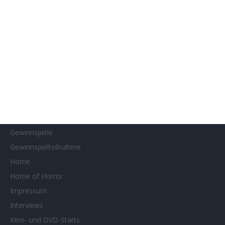
Filmstarts 2022
Filmstarts 2023
Filmstarts 2024
Filmstarts 2025
Filmstarts 2026
Filmtastic
Filmtipps
Französische Filmtage Tübingen-Stuttgart
Genres
Gewinnspiele
Gewinnspielteilnahme
Home
Home of Horror
Impressum
Interviews
Kino- und DVD-Starts