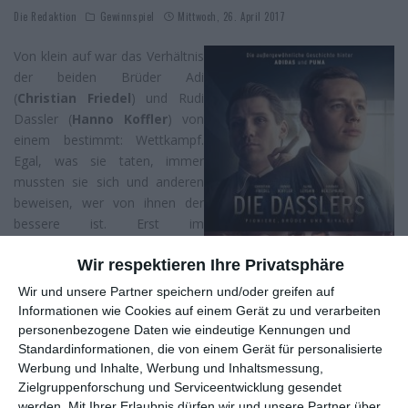
Die Redaktion
Gewinnspiel
Mittwoch, 26. April 2017
Von klein auf war das Verhältnis
der beiden Brüder Adi
(
Christian Friedel
) und Rudi
Dassler (
Hanno Koffler
) von
einem bestimmt: Wettkampf.
Egal, was sie taten, immer
mussten sie sich und anderen
beweisen, wer von ihnen der
bessere ist. Erst im
Erwachsenenalter finden die
Wir respektieren Ihre Privatsphäre
beiden etwas, für das es sich
gemeinsam zu kämpfen lohnt:
Wir und unsere Partner speichern und/oder greifen auf
aus dem kleinen
Informationen wie Cookies auf einem Gerät zu und verarbeiten
Schusterbetrieb der Familie ein
personenbezogene Daten wie eindeutige Kennungen und
großes Unternehmen machen. Und die zwei wissen auch schon,
Standardinformationen, die von einem Gerät für personalisierte
Werbung und Inhalte, Werbung und Inhaltsmessung,
wie sie das anstellen wollen, Sportschuhe sollen in den 20ern ein
Zielgruppenforschung und Serviceentwicklung gesendet
neues Kapitel im Hause Dassler einleiten. Kleiner
werden.
Mit Ihrer Erlaubnis dürfen wir und unsere Partner über