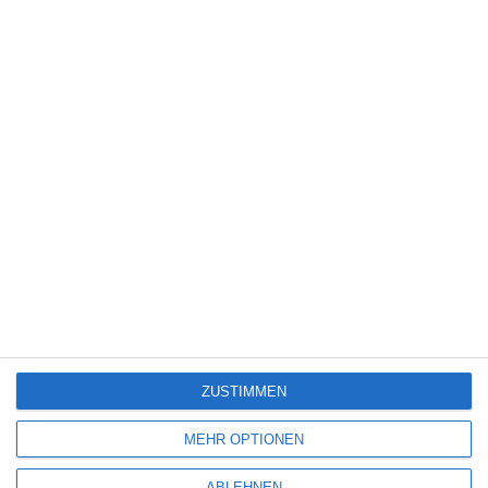
DIE ODYSSEE [GEWINNSPIEL]
Die Redaktion
Gewinnspiel
Freitag, 17. Juli 2026
8
ZUSTIMMEN
Tangles
MEHR OPTIONEN
4
ABLEHNEN