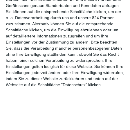
Anfangsschwierigkeiten zum Trotz geht der Plan tatsächlich auf,
Gerätescans genaue Standortdaten und Kenndaten abfragen.
aus dem Familienbetrieb wird eine florierende Firma. Doch je
Sie können auf die entsprechende Schaltfläche klicken, um der
größer der Erfolg wird, umso größer werden auch die Reibereien
o. a. Datenverarbeitung durch uns und unsere 824 Partner
zwischen den Brüdern. Bis es zum Bruch kommt und das
zuzustimmen. Alternativ können Sie auf die entsprechende
Unternehmen in zwei Teile aufgespalten wird: Adidas und Puma.
Schaltfläche klicken, um die Einwilligung abzulehnen oder um
auf detailliertere Informationen zuzugreifen und um Ihre
Die beiden großen Sportartikelhersteller kennt jeder. Doch wie
Einstellungen vor der Zustimmung zu ändern.
Bitte beachten
es zu ihnen gekommen ist und dass sie von zwei zerstrittenen
Sie, dass die Verarbeitung mancher personenbezogener Daten
Brüdern gegründet wurden, das wird vielleicht nicht jedem
ohne Ihre Einwilligung stattfinden kann, obwohl Sie das Recht
bewusst sein. Wer seine Wissenslücke schließen möchte, der
haben, einer solchen Verarbeitung zu widersprechen. Ihre
bekommt in
Die Dasslers – Pioniere, Brüder und Rivalen
einen
Einstellungen gelten lediglich für diese Website. Sie können Ihre
ersten Einblick. Drei Stunden lang werden darin von den
Einstellungen jederzeit ändern oder Ihre Einwilligung widerrufen,
gemeinsamen Anfängen bis zu den Nachkriegsjahren die
indem Sie zu dieser Website zurückkehren und unten auf der
Webseite auf die Schaltfläche "Datenschutz" klicken.
wichtigsten Punkte abgearbeitet. Nachdem der Zweiteiler an
Ostern im Fernsehen lief, folgte am 18. April 2017 der Release
auf DVD und Blu-ray. Zwei der Letzteren haben wir für euch
bekommen und freuen uns, sie im Rahmen einer kleinen
Verlosung anbieten zu können. Und dafür müsst ihr nicht einmal
besonders sportlich sein.