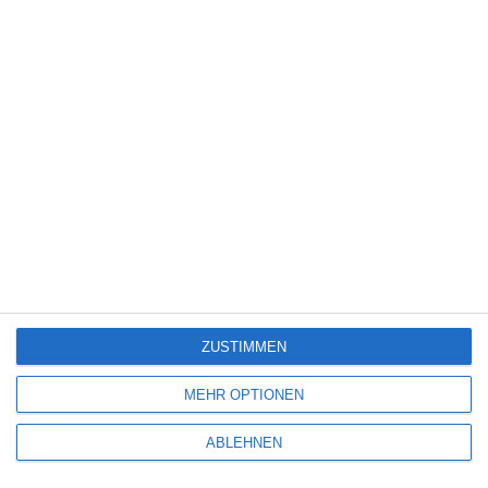
Name
*
E-Mail-Adresse
*
Website
ZUSTIMMEN
MEHR OPTIONEN
ABLEHNEN
Benachrichtige mich über nachfolgende Kommentare via E-Mail.