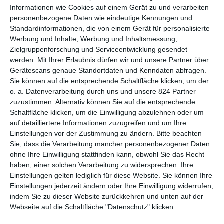
ansteht, droht dies, die beiden für immer zu entzweien …
Informationen wie Cookies auf einem Gerät zu und verarbeiten
personenbezogene Daten wie eindeutige Kennungen und
Den Ausdruck Semper fidelis kennen wir eigentlich vom Militär,
Standardinformationen, die von einem Gerät für personalisierte
genauer vom United States Marine Corps, und bedeutet
Werbung und Inhalte, Werbung und Inhaltsmessung,
übersetzt „immer treu“. In
Semper Fi
geht es auch um das
Zielgruppenforschung und Serviceentwicklung gesendet
Thema Treue bzw. Loyalität. Genauer muss sich hier ein Mann
werden.
Mit Ihrer Erlaubnis dürfen wir und unsere Partner über
entscheiden, welche Loyalität ihm wichtiger ist: die zum Gesetz
Gerätescans genaue Standortdaten und Kenndaten abfragen.
und seinem Job beim Militär oder die zu seinem jüngeren
Sie können auf die entsprechende Schaltfläche klicken, um der
Halbbruder, der in Schwierigkeiten steckt. Das Ergebnis ist ein
o. a. Datenverarbeitung durch uns und unsere 824 Partner
düsteres Drama, das eine Reihe interessanter Themen
zuzustimmen. Alternativ können Sie auf die entsprechende
anschneidet. Seit dem 13. November 2020 ist der Film auf DVD
Schaltfläche klicken, um die Einwilligung abzulehnen oder um
auf detailliertere Informationen zuzugreifen und um Ihre
und Blu-ray erhältlich. Wer ihn sehen möchte, für den haben wir
Einstellungen vor der Zustimmung zu ändern.
Bitte beachten
eine gute Nachricht: Wir verlosen unter allen Teilnehmenden
Sie, dass die Verarbeitung mancher personenbezogener Daten
jeweils ein Exemplar der beiden Formate.
ohne Ihre Einwilligung stattfinden kann, obwohl Sie das Recht
haben, einer solchen Verarbeitung zu widersprechen. Ihre
Einstellungen gelten lediglich für diese Website. Sie können Ihre
Einstellungen jederzeit ändern oder Ihre Einwilligung widerrufen,
Schickt uns einfach bis zum 27.
indem Sie zu dieser Website zurückkehren und unten auf der
November 2020 eine Nachricht über
Webseite auf die Schaltfläche "Datenschutz" klicken.
unser spezielles
Gewinnspiel-Formular
,