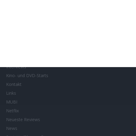
Französische Filmtage Tübingen-Stuttgart
Genres
Gewinnspiele
Gewinnspielteilnahme
Home
Home of Horror
Impressum
Interviews
Kino- und DVD-Starts
Kontakt
Links
MUBI
Netflix
Neueste Reviews
News