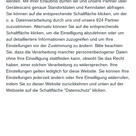
werden.
Mit Ihrer Erlaubnis dürfen wir und unsere Partner über
etwas Finsteres mit dem Trio vor.
Gerätescans genaue Standortdaten und Kenndaten abfragen.
Sie können auf die entsprechende Schaltfläche klicken, um der
Eigentlich hatte man ihn ja schon abgeschrieben: Nach diversen
o. a. Datenverarbeitung durch uns und unsere 824 Partner
kolossalen Flops war die einstige Regiesensation
M. Night
zuzustimmen. Alternativ können Sie auf die entsprechende
Shyamalan
zu einem Running Gag mutiert. Doch dann kam das
Schaltfläche klicken, um die Einwilligung abzulehnen oder um
unerwartete Comeback: Mit seiner Found-Footage-
auf detailliertere Informationen zuzugreifen und um Ihre
Komödie
The Visit
meldete er sich eindrucksvoll an den
Einstellungen vor der Zustimmung zu ändern.
Bitte beachten
internationalen Kinokassen zurück. Dem setzte er Anfang des
Sie, dass die Verarbeitung mancher personenbezogener Daten
Jahres mit
Split
über einen Mann mit 27 konkurrierenden
ohne Ihre Einwilligung stattfinden kann, obwohl Sie das Recht
haben, einer solchen Verarbeitung zu widersprechen. Ihre
Persönlichkeiten noch eins drauf. Bei einem Budget von gerade
Einstellungen gelten lediglich für diese Website. Sie können Ihre
mal 9 Millionen Dollar spielte der brillant besetzte Psycho-
Einstellungen jederzeit ändern oder Ihre Einwilligung widerrufen,
Thriller rund 30 (!) Mal so viel ein. Kein Wunder also, dass ein
indem Sie zu dieser Website zurückkehren und unten auf der
Sequel längst schon in Planung ist. Seit dem 8. Juni 2017 ist der
Webseite auf die Schaltfläche "Datenschutz" klicken.
Hit nun auch auf DVD und Blu-ray erhältlich. Uns wurden
netterweise je ein Exemplar beider Formate zur Verfügung
gestellt, die wir an zwei besonders Wagemutige unter euch
verlosen wollen.