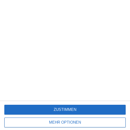
DIE ODYSSEE [GEWINNSPIEL]
Die Redaktion
Gewinnspiel
Freitag, 17. Juli 2026
ZUSTIMMEN
Neue Filme und Serien bei Amazon Prime Video
(August 2026)
MEHR OPTIONEN