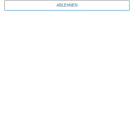
ABLEHNEN
7
Back Up: Auf Streife mit der Ex – Staffel 1
6
Hope (2026)
7
Susan … verzweifelt gesucht
SITEMAP