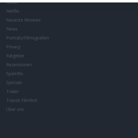
MUBI
Netflix
Neueste Reviews
News
Porträts/Filmografien
Privacy
Ratgeber
Rezensionen
Spamflix
Specials
Trailer
Transit Filmfest
Über uns