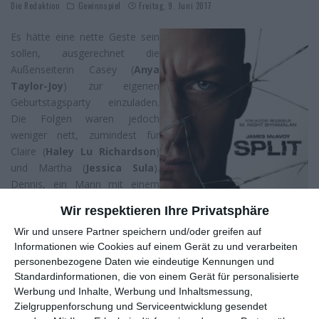
Die Redaktion
Gewinnspiel
Freitag, 9. Juni 2017
Es hätte eine nette Geste sein
sollen, ausgerechnet die
Außenseiterin Casey (
Anya
Taylor-Joy
) zur eigenen
Geburtstagsparty einzuladen.
Die Folgen waren jedoch
weniger nett, zumindest für
Claire (
Haley Lu Richardson
)
und Martha (
Jessica Sula
).
Dennis, ein Mann mit einem
starken Putzfimmel (
James
Wir respektieren Ihre Privatsphäre
McAvoy
), steigt plötzlich zu
Wir und unsere Partner speichern und/oder greifen auf
ihnen ins Auto und entführt die
Informationen wie Cookies auf einem Gerät zu und verarbeiten
drei Schülerinnen. Oder doch
personenbezogene Daten wie eindeutige Kennungen und
nicht? Im nächsten Moment steht der Kidnapper in einem ganz
Standardinformationen, die von einem Gerät für personalisierte
anderen Outfit vor ihnen, scheint jemand ganz anderes
Werbung und Inhalte, Werbung und Inhaltsmessung,
geworden zu sein. Und das ist erst der Anfang, denn der unter
Zielgruppenforschung und Serviceentwicklung gesendet
einer vielfach gespaltenen Persönlichkeit leidende Kevin hat