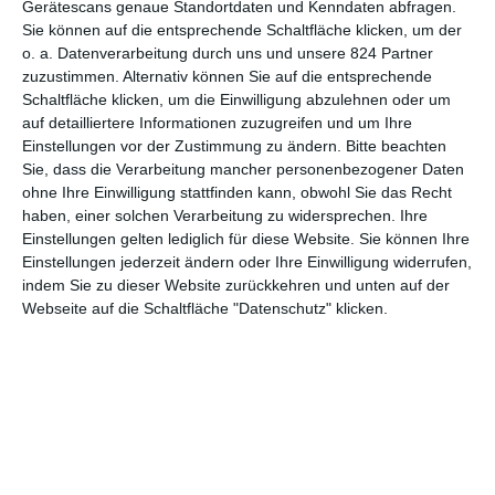
Gerätescans genaue Standortdaten und Kenndaten abfragen.
Sie können auf die entsprechende Schaltfläche klicken, um der
o. a. Datenverarbeitung durch uns und unsere 824 Partner
Film des Monats + Gewinnspiel
zuzustimmen. Alternativ können Sie auf die entsprechende
(Dezember 2024)
Schaltfläche klicken, um die Einwilligung abzulehnen oder um
auf detailliertere Informationen zuzugreifen und um Ihre
Einstellungen vor der Zustimmung zu ändern.
Bitte beachten
Sie, dass die Verarbeitung mancher personenbezogener Daten
1
2
3
…
8
ohne Ihre Einwilligung stattfinden kann, obwohl Sie das Recht
haben, einer solchen Verarbeitung zu widersprechen. Ihre
Einstellungen gelten lediglich für diese Website. Sie können Ihre
Einstellungen jederzeit ändern oder Ihre Einwilligung widerrufen,
indem Sie zu dieser Website zurückkehren und unten auf der
Webseite auf die Schaltfläche "Datenschutz" klicken.
MITGLIED WERDEN UND VORTEILE
GENIESSEN