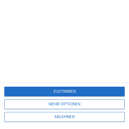
Science Fiction
(1.327)
Serie
(2.471)
Spiele-Adaption
(131)
Splatter
(21)
Sport
(344)
Stand-up-Comedy
(2)
Thriller
(3.178)
Western
(269)
4
The Devil’s Mouth – Der Teufelsschlund
ZUSTIMMEN
5
MEHR OPTIONEN
Die Chefin: Deadline
ABLEHNEN