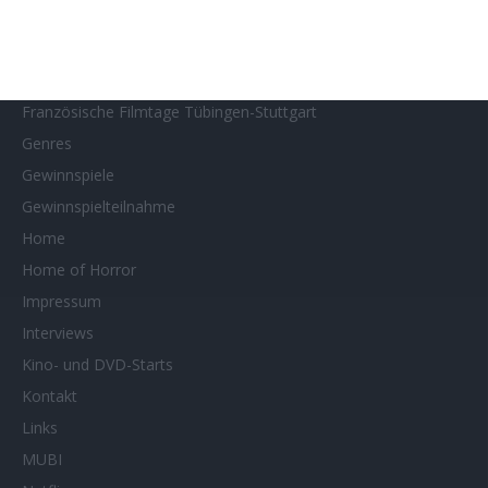
Filmstarts 2026
Filmtastic
Filmtipps
Französische Filmtage Tübingen-Stuttgart
Genres
Gewinnspiele
Gewinnspielteilnahme
Home
Home of Horror
Impressum
Interviews
Kino- und DVD-Starts
Kontakt
Links
MUBI