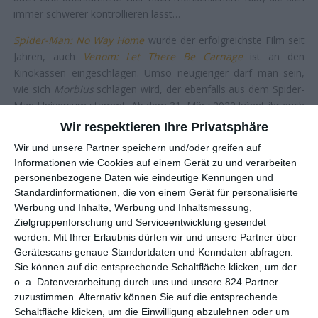
immer schwerer kontrollieren lässt…
Spider-Man: No Way Home
wurde der erfolgreichste Film seit
Jahren, auch
Venom: Let There Be Carnage
ist an den
Kinokassen eingeschlagen. Umso neugieriger darf man sein,
wie sich
Morbius
schlagen wird, der ebenfalls aus dem Spider-
Man-Universum stammt. Ab dem 31. März 2022 könnt ihr euch
selbst ein Bild davon machen. Da muss natürlich ein neues
Wir respektieren Ihre Privatsphäre
Gewinnspiel her: Wir verlosen zum Kinostart 2 Fanpakete, die
Wir und unsere Partner speichern und/oder greifen auf
jeweils 2 Kinokarten sowie eine Thermoskanne enthalten.
Informationen wie Cookies auf einem Gerät zu und verarbeiten
personenbezogene Daten wie eindeutige Kennungen und
Standardinformationen, die von einem Gerät für personalisierte
Werbung und Inhalte, Werbung und Inhaltsmessung,
Schickt uns einfach bis zum 31. März
Zielgruppenforschung und Serviceentwicklung gesendet
2022 eine Nachricht über unser
werden.
Mit Ihrer Erlaubnis dürfen wir und unsere Partner über
spezielles
Gewinnspiel-Formular
, tragt
Gerätescans genaue Standortdaten und Kenndaten abfragen.
dort Name plus Anschrift ein* und
Sie können auf die entsprechende Schaltfläche klicken, um der
wählt das gewünschte Gewinnspiel
o. a. Datenverarbeitung durch uns und unsere 824 Partner
aus. Sonst können wir euch bei der
zuzustimmen. Alternativ können Sie auf die entsprechende
Schaltfläche klicken, um die Einwilligung abzulehnen oder um
Ziehung nicht berücksichtigen. Viel