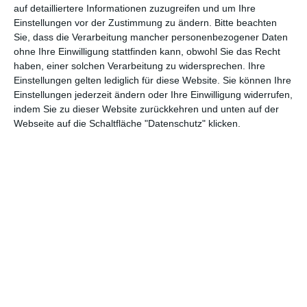
auf detailliertere Informationen zuzugreifen und um Ihre
Glück!
Einstellungen vor der Zustimmung zu ändern.
Bitte beachten
Sie, dass die Verarbeitung mancher personenbezogener Daten
ohne Ihre Einwilligung stattfinden kann, obwohl Sie das Recht
haben, einer solchen Verarbeitung zu widersprechen. Ihre
* Eure Daten werden von uns lediglich für das Gewinnspiel
Einstellungen gelten lediglich für diese Website. Sie können Ihre
benötigt. Nach Abschluss des Gewinnspiels werden diese wieder
Einstellungen jederzeit ändern oder Ihre Einwilligung widerrufen,
gelöscht. Die Daten geben wir an unsere
indem Sie zu dieser Website zurückkehren und unten auf der
Kooperationspartner
weiter, da sie den Versand übernehmen.
Webseite auf die Schaltfläche "Datenschutz" klicken.
Darüber hinaus werden die Daten an keine Dritten weitergegeben.
(Anzeige)
FACEBOOK
TWITTER
PINTEREST
EMAIL