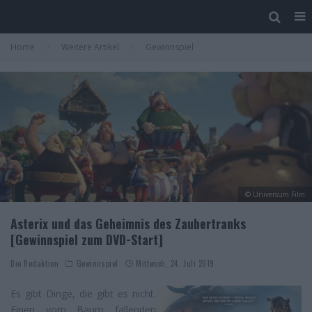
Home
Weitere Artikel
Gewinnspiel
© Universum Film
Asterix und das Geheimnis des Zaubertranks
[Gewinnspiel zum DVD-Start]
Die Redaktion
Gewinnspiel
Mittwoch, 24. Juli 2019
Es gibt Dinge, die gibt es nicht.
Einen vom Baum fallenden