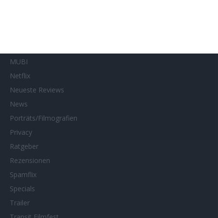
Interviews
Kino- und DVD-Starts
Kontakt
Links
MUBI
Netflix
Neueste Reviews
News
Porträts/Filmografien
Privacy
Ratgeber
Rezensionen
Spamflix
Specials
Trailer
Transit Filmfest